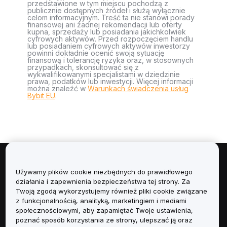
przedstawione w tym miejscu pochodzą z
publicznie dostępnych źródeł i służą wyłącznie
celom informacyjnym. Treść ta nie stanowi porady
finansowej ani żadnej rekomendacji lub oferty
kupna, sprzedaży lub posiadania jakichkolwiek
cyfrowych aktywów. Przed rozpoczęciem handlu
lub posiadaniem cyfrowych aktywów inwestorzy
powinni dokładnie ocenić swoją sytuację
finansową i tolerancję ryzyka oraz, w stosownych
przypadkach, skonsultować się z
wykwalifikowanymi specjalistami w dziedzinie
prawa, podatków lub inwestycji. Więcej informacji
można znaleźć w
Warunkach świadczenia usług
Bybit EU
.
Informacje
Używamy plików cookie niezbędnych do prawidłowego
działania i zapewnienia bezpieczeństwa tej strony. Za
Usługi
Twoją zgodą wykorzystujemy również pliki cookie związane
z funkcjonalnością, analityką, marketingiem i mediami
społecznościowymi, aby zapamiętać Twoje ustawienia,
Obsługa Klienta
poznać sposób korzystania ze strony, ulepszać ją oraz