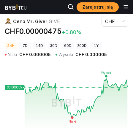
Zarejestruj się
Ceny kryptowalut
Cena Mr. Giver GIVE
Cena Mr. Giver
GIVE
CHF
CHF0.00000475
+0.80%
24H
7D
14D
30D
60D
200D
1Y
Niski
CHF
0.000005
Wysoki
CHF
0.000005