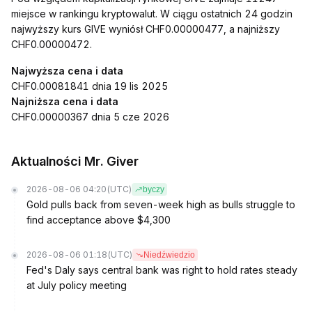
miejsce w rankingu kryptowalut. W ciągu ostatnich 24 godzin
najwyższy kurs GIVE wyniósł CHF0.00000477, a najniższy
CHF0.00000472.
Najwyższa cena i data
CHF0.00081841 dnia 19 lis 2025
Najniższa cena i data
CHF0.00000367 dnia 5 cze 2026
Aktualności Mr. Giver
2026-08-06 04:20
(UTC)
byczy
Gold pulls back from seven-week high as bulls struggle to
find acceptance above $4,300
2026-08-06 01:18
(UTC)
Niedźwiedzio
Fed's Daly says central bank was right to hold rates steady
at July policy meeting