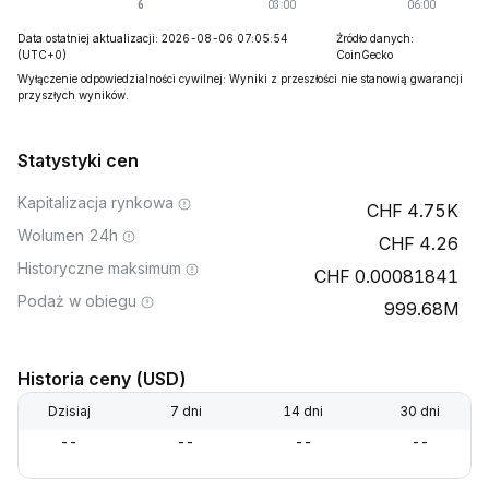
Data ostatniej aktualizacji: 2026-08-06 07:05:54
Źródło danych:
(UTC+0)
CoinGecko
Wyłączenie odpowiedzialności cywilnej: Wyniki z przeszłości nie stanowią gwarancji
przyszłych wyników.
Statystyki cen
Kapitalizacja rynkowa
4.75K
Wolumen 24h
4.26
Historyczne maksimum
0.00081841
Podaż w obiegu
999.68M
Historia ceny (USD)
Dzisiaj
7 dni
14 dni
30 dni
--
--
--
--