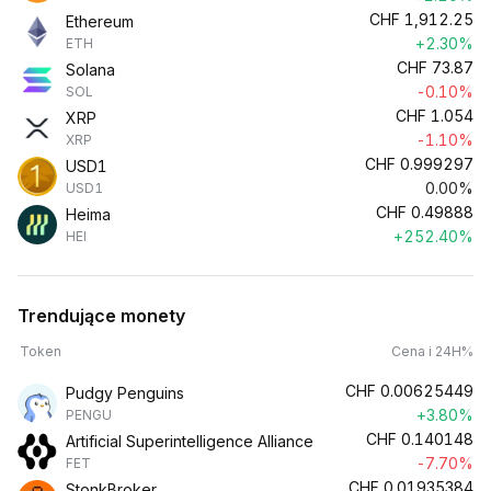
CHF
1,912.25
Ethereum
+2.30%
ETH
CHF
73.87
Solana
-0.10%
SOL
CHF
1.054
XRP
-1.10%
XRP
CHF
0.999297
USD1
0.00%
USD1
CHF
0.49888
Heima
+252.40%
HEI
Trendujące monety
Token
Cena i 24H%
CHF
0.00625449
Pudgy Penguins
+3.80%
PENGU
CHF
0.140148
Artificial Superintelligence Alliance
-7.70%
FET
CHF
0.01935384
StonkBroker