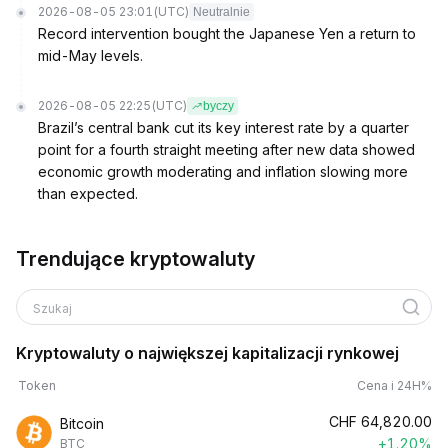
2026-08-05 23:01
(UTC)
Neutralnie
Record intervention bought the Japanese Yen a return to
mid-May levels.
2026-08-05 22:25
(UTC)
byczy
Brazil’s central bank cut its key interest rate by a quarter
point for a fourth straight meeting after new data showed
economic growth moderating and inflation slowing more
than expected.
Trendujące kryptowaluty
Szukaj
Kryptowaluty o największej kapitalizacji rynkowej
Token
Cena i 24H%
CHF
64,820.00
Bitcoin
+1.20%
BTC