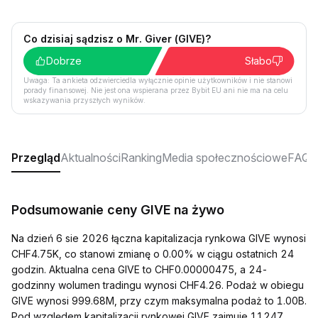
Co dzisiaj sądzisz o Mr. Giver (GIVE)?
Dobrze
Słabo
Uwaga: Ta ankieta odzwierciedla wyłącznie opinie użytkowników i nie stanowi
porady finansowej. Nie jest ona wspierana przez Bybit EU ani nie ma na celu
wskazywania przyszłych wyników.
Przegląd
Aktualności
Ranking
Media społecznościowe
FAQ
Podsumowanie ceny GIVE na żywo
Na dzień 6 sie 2026 łączna kapitalizacja rynkowa GIVE wynosi
CHF4.75K, co stanowi zmianę o 0.00% w ciągu ostatnich 24
godzin. Aktualna cena GIVE to CHF0.00000475, a 24-
godzinny wolumen tradingu wynosi CHF4.26. Podaż w obiegu
GIVE wynosi 999.68M, przy czym maksymalna podaż to 1.00B.
Pod względem kapitalizacji rynkowej GIVE zajmuje 11247