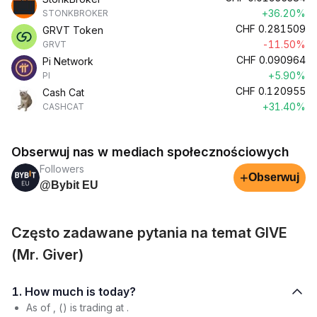
+36.20%
STONKBROKER
CHF
0.281509
GRVT Token
-11.50%
GRVT
CHF
0.090964
Pi Network
+5.90%
PI
CHF
0.120955
Cash Cat
+31.40%
CASHCAT
Obserwuj nas w mediach społecznościowych
Followers
+
Obserwuj
@Bybit EU
Często zadawane pytania na temat GIVE
(Mr. Giver)
1. How much is today?
As of , () is trading at .