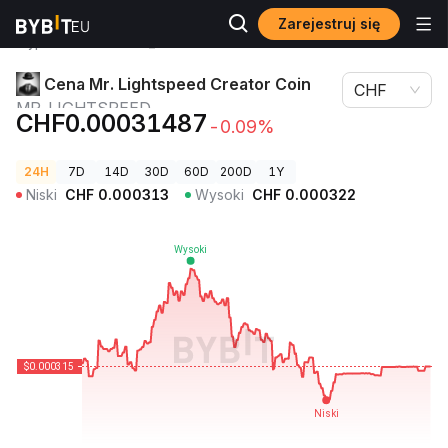
Zarejestruj się
Ceny
Cena Mr. Lightspeed Creator Coin
kryptowalut
MR_LIGHTSPEED
Cena Mr. Lightspeed Creator Coin
CHF
MR_LIGHTSPEED
CHF0.00031487
-0.09%
24H
7D
14D
30D
60D
200D
1Y
Niski
CHF
0.000313
Wysoki
CHF
0.000322