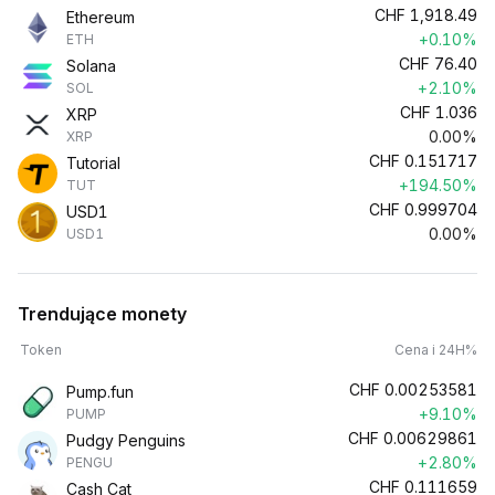
CHF
1,918.49
Ethereum
+0.10%
ETH
CHF
76.40
Solana
+2.10%
SOL
CHF
1.036
XRP
0.00%
XRP
CHF
0.151717
Tutorial
+194.50%
TUT
CHF
0.999704
USD1
0.00%
USD1
Trendujące monety
Token
Cena i 24H%
CHF
0.00253581
Pump.fun
+9.10%
PUMP
CHF
0.00629861
Pudgy Penguins
+2.80%
PENGU
CHF
0.111659
Cash Cat