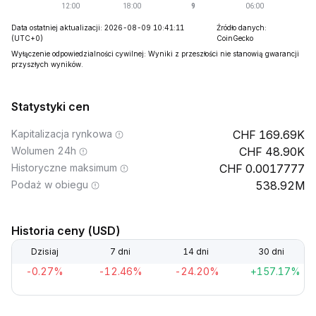
Data ostatniej aktualizacji: 2026-08-09 10:41:11
Źródło danych:
(UTC+0)
CoinGecko
Wyłączenie odpowiedzialności cywilnej: Wyniki z przeszłości nie stanowią gwarancji
przyszłych wyników.
Statystyki cen
Kapitalizacja rynkowa
169.69K
Wolumen 24h
48.90K
Historyczne maksimum
0.0017777
Podaż w obiegu
538.92M
Historia ceny (USD)
Dzisiaj
7 dni
14 dni
30 dni
-0.27%
-12.46%
-24.20%
+157.17%