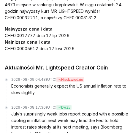
4673 miejsce w rankingu kryptowalut. W ciągu ostatnich 24
godzin najwyższy kurs MR_LIGHTSPEED wyniósł
CHF0.00032211, a najniższy CHF0.00031312.
Najwyższa cena i data
CHF0.0017777 dnia 17 lip 2026
Najniższa cena i data
CHF0.00005612 dnia 17 kwi 2026
Aktualności Mr. Lightspeed Creator Coin
2026-08-09 04:48
(UTC)
Niedźwiedzio
Economists generally expect the US annual inflation rate to
slow slightly.
2026-08-08 17:30
(UTC)
byczy
July’s surprisingly weak jobs report coupled with a possible
cooling in inflation next week may lead the Fed to hold
interest rates steady at its next meeting, says Bloomberg