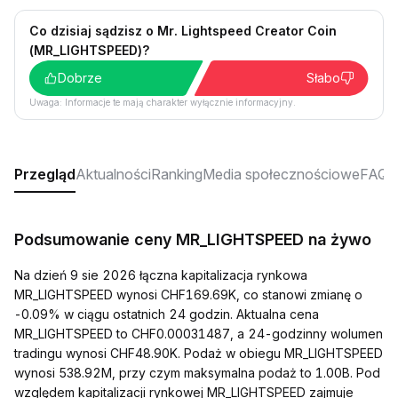
Co dzisiaj sądzisz o Mr. Lightspeed Creator Coin
(MR_LIGHTSPEED)?
Dobrze
Słabo
Uwaga: Informacje te mają charakter wyłącznie informacyjny.
Przegląd
Aktualności
Ranking
Media społecznościowe
FAQ
Podsumowanie ceny MR_LIGHTSPEED na żywo
Na dzień 9 sie 2026 łączna kapitalizacja rynkowa
MR_LIGHTSPEED wynosi CHF169.69K, co stanowi zmianę o
-0.09% w ciągu ostatnich 24 godzin. Aktualna cena
MR_LIGHTSPEED to CHF0.00031487, a 24-godzinny wolumen
tradingu wynosi CHF48.90K. Podaż w obiegu MR_LIGHTSPEED
wynosi 538.92M, przy czym maksymalna podaż to 1.00B. Pod
względem kapitalizacji rynkowej MR_LIGHTSPEED zajmuje