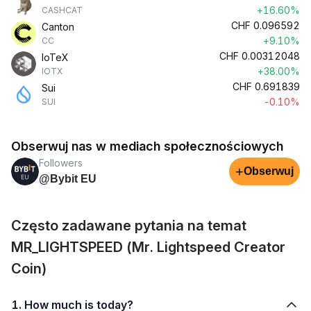
+16.60%
CASHCAT
CHF
0.096592
Canton
+9.10%
CC
CHF
0.00312048
IoTeX
+38.00%
IOTX
CHF
0.691839
Sui
-0.10%
SUI
Obserwuj nas w mediach społecznościowych
Followers
+
Obserwuj
@Bybit EU
Często zadawane pytania na temat
MR_LIGHTSPEED (Mr. Lightspeed Creator
Coin)
1. How much is today?