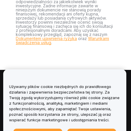
odpowiedzialności za jakiekolwiek wyniki
inwestycyjne. Żadne informacje zawarte w
niniejszym dokumencie nie stanowią porady
finansowej, rekomendacji ani oferty kupna,
sprzedaży lub posiadania cyfrowych aktywów.
Inwestorzy powinni niezależnie ocenić swoją
sytuację finansową i zachęca się ich do konsultacji
z profesjonalnymi doradcami. Aby uzyskać
kompleksowy przegląd, zapoznaj się z naszym
Dokumentem ujawnienia ryzyka
oraz
Warunkami
świadczenia usług
.
Informacje
Używamy plików cookie niezbędnych do prawidłowego
działania i zapewnienia bezpieczeństwa tej strony. Za
Usługi
Twoją zgodą wykorzystujemy również pliki cookie związane
z funkcjonalnością, analityką, marketingiem i mediami
społecznościowymi, aby zapamiętać Twoje ustawienia,
Obsługa Klienta
poznać sposób korzystania ze strony, ulepszać ją oraz
wspierać funkcje marketingowe i udostępniania treści.
Produkty