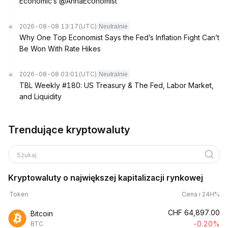
Economic’s @AnnaEconomist
2026-08-08 13:17
(UTC)
Neutralnie
Why One Top Economist Says the Fed’s Inflation Fight Can’t
Be Won With Rate Hikes
2026-08-08 03:01
(UTC)
Neutralnie
TBL Weekly #180: US Treasury & The Fed, Labor Market,
and Liquidity
Trendujące kryptowaluty
Szukaj
Kryptowaluty o największej kapitalizacji rynkowej
Token
Cena i 24H%
CHF
64,897.00
Bitcoin
-0.20%
BTC