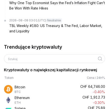
Why One Top Economist Says the Fed’s Inflation Fight Can’t
Be Won With Rate Hikes
2026-08-08 03:01
(UTC)
Neutralnie
TBL Weekly #180: US Treasury & The Fed, Labor Market,
and Liquidity
Trendujące kryptowaluty
Szukaj
Kryptowaluty o największej kapitalizacji rynkowej
Token
Cena i 24H%
CHF
64,746.00
Bitcoin
-0.40%
BTC
CHF
1,912.73
Ethereum
-0.30%
ETH
CHF
75.89
Solana