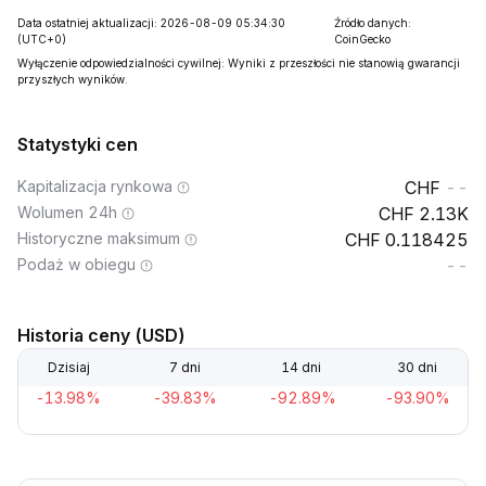
Data ostatniej aktualizacji: 2026-08-09 05:34:30
Źródło danych:
(UTC+0)
CoinGecko
Wyłączenie odpowiedzialności cywilnej: Wyniki z przeszłości nie stanowią gwarancji
przyszłych wyników.
Statystyki cen
Kapitalizacja rynkowa
--
Wolumen 24h
2.13K
Historyczne maksimum
0.118425
Podaż w obiegu
--
Historia ceny (USD)
Dzisiaj
7 dni
14 dni
30 dni
-13.98%
-39.83%
-92.89%
-93.90%