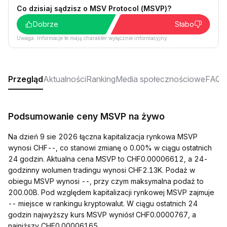
Co dzisiaj sądzisz o MSV Protocol (MSVP)?
Dobrze
Słabo
Uwaga: Informacje te mają charakter wyłącznie informacyjny.
Przegląd
Aktualności
Ranking
Media społecznościowe
FAQ
Podsumowanie ceny MSVP na żywo
Na dzień 9 sie 2026 łączna kapitalizacja rynkowa MSVP
wynosi CHF--, co stanowi zmianę o 0.00% w ciągu ostatnich
24 godzin. Aktualna cena MSVP to CHF0.00006612, a 24-
godzinny wolumen tradingu wynosi CHF2.13K. Podaż w
obiegu MSVP wynosi --, przy czym maksymalna podaż to
200.00B. Pod względem kapitalizacji rynkowej MSVP zajmuje
-- miejsce w rankingu kryptowalut. W ciągu ostatnich 24
godzin najwyższy kurs MSVP wyniósł CHF0.0000767, a
najniższy CHF0.00006165.