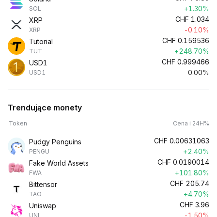
+1.30%
SOL
CHF
1.034
XRP
-0.10%
XRP
CHF
0.159536
Tutorial
+248.70%
TUT
CHF
0.999466
USD1
0.00%
USD1
Trendujące monety
Token
Cena i 24H%
CHF
0.00631063
Pudgy Penguins
+2.40%
PENGU
CHF
0.0190014
Fake World Assets
+101.80%
FWA
CHF
205.74
Bittensor
+4.70%
TAO
CHF
3.96
Uniswap
-1.50%
UNI