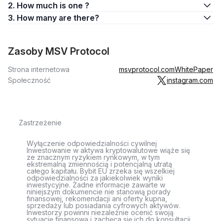
2. How much is one ?
3. How many are there?
Zasoby MSV Protocol
Strona internetowa
msvprotocol.com
WhitePaper
Społeczność
instagram.com
Zastrzeżenie
Wyłączenie odpowiedzialności cywilnej
Inwestowanie w aktywa kryptowalutowe wiąże się
ze znacznym ryzykiem rynkowym, w tym
ekstremalną zmiennością i potencjalną utratą
całego kapitału. Bybit EU zrzeka się wszelkiej
odpowiedzialności za jakiekolwiek wyniki
inwestycyjne. Żadne informacje zawarte w
niniejszym dokumencie nie stanowią porady
finansowej, rekomendacji ani oferty kupna,
sprzedaży lub posiadania cyfrowych aktywów.
Inwestorzy powinni niezależnie ocenić swoją
sytuację finansową i zachęca się ich do konsultacji