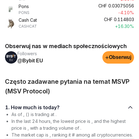
CHF
0.03075056
Pons
-4.10%
PONS
CHF
0.114803
Cash Cat
+16.30%
CASHCAT
Obserwuj nas w mediach społecznościowych
Followers
+
Obserwuj
@Bybit EU
Często zadawane pytania na temat MSVP
(MSV Protocol)
1. How much is today?
As of , () is trading at .
In the last 24 hours, the lowest price is , and the highest
price is , with a trading volume of .
The market cap is , ranking it # among all cryptocurrencies.