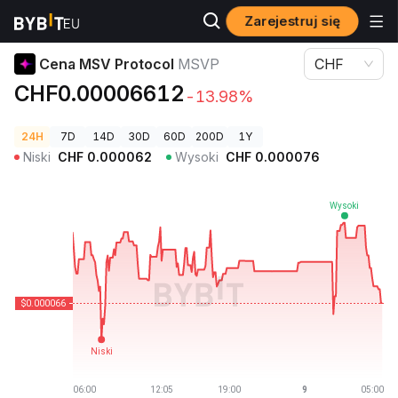
Zarejestruj się
Ceny kryptowalut
Cena MSV Protocol MSVP
Cena MSV Protocol
MSVP
CHF
CHF0.00006612
-13.98%
24H
7D
14D
30D
60D
200D
1Y
Niski
CHF
0.000062
Wysoki
CHF
0.000076