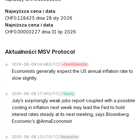
Najwyższa cena i data
CHF0.118425 dnia 28 sty 2026
Najniższa cena i data
CHF0.00003227 dnia 31 lip 2026
Aktualności MSV Protocol
2026-08-09 04:48
(UTC)
Niedźwiedzio
Economists generally expect the US annual inflation rate to
slow slightly.
2026-08-08 17:30
(UTC)
byczy
July’s surprisingly weak jobs report coupled with a possible
cooling in inflation next week may lead the Fed to hold
interest rates steady at its next meeting, says Bloomberg
Economic’s @AnnaEconomist
2026-08-08 13:17
(UTC)
Neutralnie