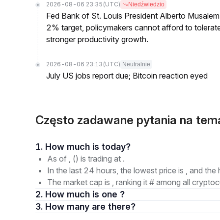
2026-08-06 23:35
(UTC)
Niedźwiedzio
Fed Bank of St. Louis President Alberto Musalem s
2% target, policymakers cannot afford to tolerate h
stronger productivity growth.
2026-08-06 23:13
(UTC)
Neutralnie
July US jobs report due; Bitcoin reaction eyed
Często zadawane pytania na te
1. How much is today?
As of , () is trading at .
In the last 24 hours, the lowest price is , and the 
The market cap is , ranking it # among all cryptoc
2. How much is one ?
3. How many are there?