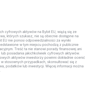
ych cyfrowych aktywów na Bybit EU, wiążą się ze
wa, których szukasz, nie są obecnie dostępne na
it EU nie ponosi odpowiedzialności za wyniki
rzedstawione w tym miejscu pochodzą z publicznie
acyjnym. Treść ta nie stanowi porady finansowej ani
 lub posiadania jakichkolwiek cyfrowych aktywów.
rowych aktywów inwestorzy powinni dokładnie ocenić
z, w stosownych przypadkach, skonsultować się z
wa, podatków lub inwestycji. Więcej informacji można
.