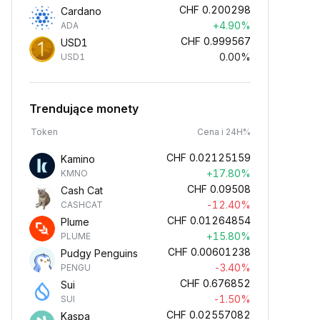
CHF
0.200298
Cardano
+4.90%
ADA
CHF
0.999567
USD1
0.00%
USD1
Trendujące monety
Token
Cena i 24H%
CHF
0.02125159
Kamino
+17.80%
KMNO
CHF
0.09508
Cash Cat
-12.40%
CASHCAT
CHF
0.01264854
Plume
+15.80%
PLUME
CHF
0.00601238
Pudgy Penguins
-3.40%
PENGU
CHF
0.676852
Sui
-1.50%
SUI
CHF
0.02557082
Kaspa