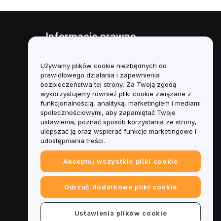
Informacje prawne
Polityka dotycząca konfliktu
interesów
Używamy plików cookie niezbędnych do
prawidłowego działania i zapewnienia
Podsumowanie polityki
bezpieczeństwa tej strony. Za Twoją zgodą
powiernictwa i zarządzania
wykorzystujemy również pliki cookie związane z
funkcjonalnością, analityką, marketingiem i mediami
Informacje ESG
społecznościowymi, aby zapamiętać Twoje
ustawienia, poznać sposób korzystania ze strony,
Biuletyny informacyjne
ulepszać ją oraz wspierać funkcje marketingowe i
kryptoaktywów
udostępniania treści.
Akceptuj wszystkie pliki cookie
Odrzuć dodatkowe pliki cookie
Ustawienia plików cookie