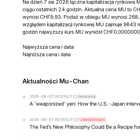
Na dzień 7 sie 2026 łączna kapitalizacja rynkow
ciągu ostatnich 24 godzin. Aktualna cena MU to
wynosi CHF9.93. Podaż w obiegu MU wynosi 268.
względem kapitalizacji rynkowej MU zajmuje 9843 m
godzin najwyższy kurs MU wyniósł CHF0.000000
Najwyższa cena i data
Najniższa cena i data
Aktualności Mu-Chan
2026-08-07 00:05
(UTC)
Neutralnie
A 'weaponized' yen: How the U.S.-Japan interve
2026-08-07 00:00
(UTC)
Niedźwiedzio
The Fed’s New Philosophy Could Be a Recipe for I