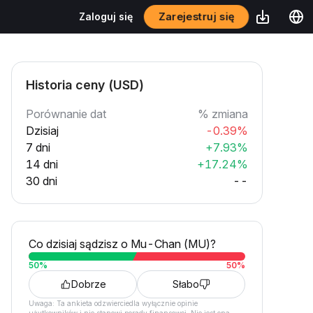
Zarejestruj się
Zaloguj się
Historia ceny (USD)
Porównanie dat
% zmiana
Dzisiaj
-0.39%
7 dni
+7.93%
14 dni
+17.24%
30 dni
--
Co dzisiaj sądzisz o Mu-Chan (MU)?
50
%
50
%
Dobrze
Słabo
Uwaga: Ta ankieta odzwierciedla wyłącznie opinie