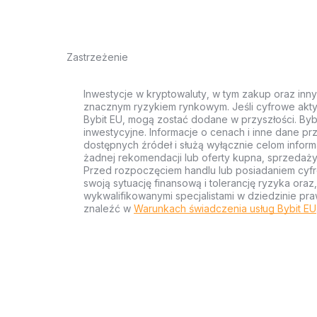
Zastrzeżenie
Inwestycje w kryptowaluty, w tym zakup oraz inn
znacznym ryzykiem rynkowym. Jeśli cyfrowe akty
Bybit EU, mogą zostać dodane w przyszłości. Byb
inwestycyjne. Informacje o cenach i inne dane p
dostępnych źródeł i służą wyłącznie celom inform
żadnej rekomendacji lub oferty kupna, sprzedaży
Przed rozpoczęciem handlu lub posiadaniem cyf
swoją sytuację finansową i tolerancję ryzyka ora
wykwalifikowanymi specjalistami w dziedzinie pra
znaleźć w
Warunkach świadczenia usług Bybit EU