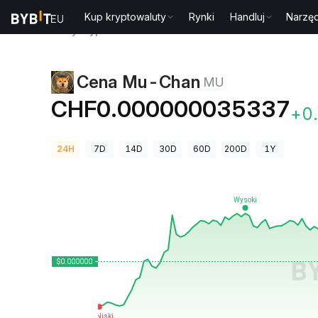
Kup kryptowaluty
Rynki
Handluj
Narzęd
Ceny kryptowalut
Cena Mu-Chan MU
Cena Mu-Chan
MU
CHF0.000000035337
+0
24H
7D
14D
30D
60D
200D
1Y