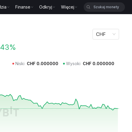
zia
Finanse
Odkryj
Więcej
CHF
.43%
Niski
CHF
0.000000
Wysoki
CHF
0.000000