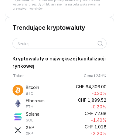
użytkowników i nie stanowi porady finansowej. Nie jest ona
wspierana przez Bybit EU ani nie ma na celu wskazywania
przyszłych wyników.
Trendujące kryptowaluty
Szukaj
Kryptowaluty o największej kapitalizacji
rynkowej
Token
Cena i 24H%
CHF
64,306.00
Bitcoin
-0.30%
BTC
CHF
1,899.52
Ethereum
-0.20%
ETH
CHF
72.68
Solana
-1.40%
SOL
CHF
1.028
XRP
-2.20%
XRP