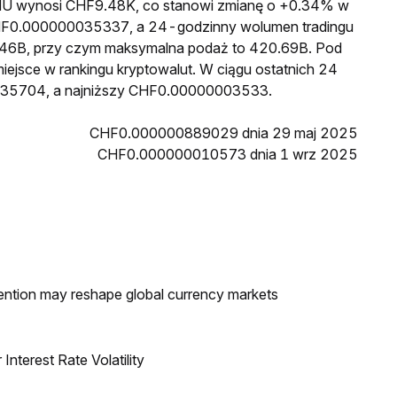
a MU wynosi CHF9.48K, co stanowi zmianę o +0.34% w
 CHF0.000000035337, a 24-godzinny wolumen tradingu
46B, przy czym maksymalna podaż to 420.69B. Pod
iejsce w rankingu kryptowalut. W ciągu ostatnich 24
035704, a najniższy CHF0.00000003533.
CHF0.000000889029 dnia 29 maj 2025
CHF0.000000010573 dnia 1 wrz 2025
ntion may reshape global currency markets
nterest Rate Volatility