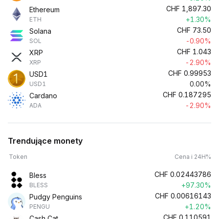
CHF
1,897.30
Ethereum
+1.30%
ETH
CHF
73.50
Solana
-0.90%
SOL
CHF
1.043
XRP
-2.90%
XRP
CHF
0.99953
USD1
0.00%
USD1
CHF
0.187295
Cardano
-2.90%
ADA
Trendujące monety
Token
Cena i 24H%
CHF
0.02443786
Bless
+97.30%
BLESS
CHF
0.00616143
Pudgy Penguins
+1.20%
PENGU
CHF
0.110591
Cash Cat