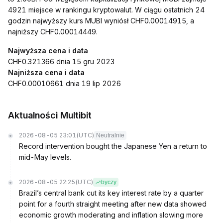
4921 miejsce w rankingu kryptowalut. W ciągu ostatnich 24
godzin najwyższy kurs MUBI wyniósł CHF0.00014915, a
najniższy CHF0.00014449.
Najwyższa cena i data
CHF0.321366 dnia 15 gru 2023
Najniższa cena i data
CHF0.00010661 dnia 19 lip 2026
Aktualności Multibit
2026-08-05 23:01
(UTC)
Neutralnie
Record intervention bought the Japanese Yen a return to
mid-May levels.
2026-08-05 22:25
(UTC)
byczy
Brazil’s central bank cut its key interest rate by a quarter
point for a fourth straight meeting after new data showed
economic growth moderating and inflation slowing more