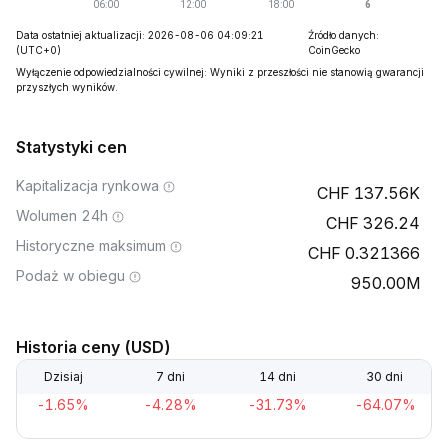
Data ostatniej aktualizacji: 2026-08-06 04:09:21
Źródło danych:
(UTC+0)
CoinGecko
Wyłączenie odpowiedzialności cywilnej: Wyniki z przeszłości nie stanowią gwarancji
przyszłych wyników.
Statystyki cen
Kapitalizacja rynkowa
137.56K
Wolumen 24h
326.24
Historyczne maksimum
0.321366
Podaż w obiegu
950.00M
Historia ceny (USD)
Dzisiaj
7 dni
14 dni
30 dni
-1.65%
-4.28%
-31.73%
-64.07%