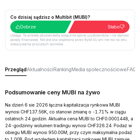
Co dzisiaj sądzisz o Multibit (MUBI)?
Dobrze
Słabo
Uwaga: Ta ankieta odzwierciedla wyłącznie opinie użytkowników i nie stanowi
porady finansowej. Nie jest ona wspierana przez Bybit EU ani nie ma na celu
wskazywania przyszłych wyników.
Przegląd
Aktualności
Ranking
Media społecznościowe
FAQ
Podsumowanie ceny MUBI na żywo
Na dzień 6 sie 2026 łączna kapitalizacja rynkowa MUBI
wynosi CHF137.56K, co stanowi zmianę o -1.71% w ciągu
ostatnich 24 godzin. Aktualna cena MUBI to CHF0.0001448, a
24-godzinny wolumen tradingu wynosi CHF326.24. Podaż w
obiegu MUBI wynosi 950.00M, przy czym maksymalna podaż
to 1.00B. Pod względem kapitalizacji rynkowej MUBI zajmuje