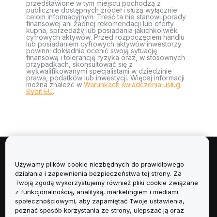
przedstawione w tym miejscu pochodzą z
publicznie dostępnych źródeł i służą wyłącznie
celom informacyjnym. Treść ta nie stanowi porady
finansowej ani żadnej rekomendacji lub oferty
kupna, sprzedaży lub posiadania jakichkolwiek
cyfrowych aktywów. Przed rozpoczęciem handlu
lub posiadaniem cyfrowych aktywów inwestorzy
powinni dokładnie ocenić swoją sytuację
finansową i tolerancję ryzyka oraz, w stosownych
przypadkach, skonsultować się z
wykwalifikowanymi specjalistami w dziedzinie
prawa, podatków lub inwestycji. Więcej informacji
można znaleźć w
Warunkach świadczenia usług
Bybit EU
.
Informacje
Używamy plików cookie niezbędnych do prawidłowego
działania i zapewnienia bezpieczeństwa tej strony. Za
Usługi
Twoją zgodą wykorzystujemy również pliki cookie związane
z funkcjonalnością, analityką, marketingiem i mediami
społecznościowymi, aby zapamiętać Twoje ustawienia,
Obsługa Klienta
poznać sposób korzystania ze strony, ulepszać ją oraz