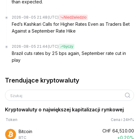
than expected.
2026-08-05 21:48
(UTC)
Niedźwiedzio
Fed’s Kashkari Calls for Higher Rates Even as Traders Bet
Against a September Rate Hike
2026-08-05 21:44
(UTC)
byczy
Brazil cuts rates by 25 bps again, September rate cut in
play
Trendujące kryptowaluty
Szukaj
Kryptowaluty o największej kapitalizacji rynkowej
Token
Cena i 24H%
CHF
64,510.00
Bitcoin
+0.20%
BTC