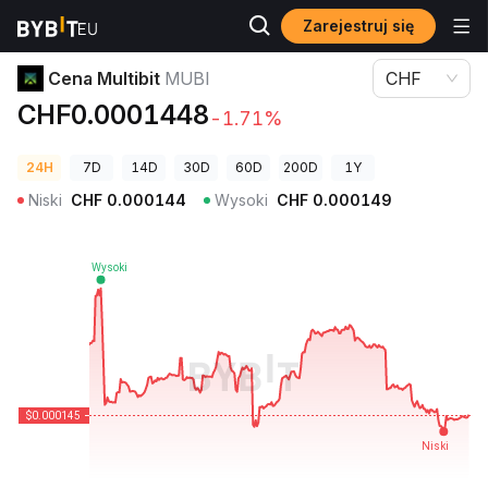
Zarejestruj się
Ceny kryptowalut
Cena Multibit MUBI
Cena Multibit
MUBI
CHF
CHF0.0001448
-1.71%
24H
7D
14D
30D
60D
200D
1Y
Niski
CHF
0.000144
Wysoki
CHF
0.000149