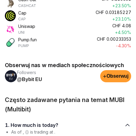
+23.50%
CASHCAT
CHF
0.03185227
Cap
+23.10%
CAP
CHF
4.08
Uniswap
+4.50%
UNI
CHF
0.00233353
Pump.fun
-4.30%
PUMP
Obserwuj nas w mediach społecznościowych
Followers
+
Obserwuj
@Bybit EU
Często zadawane pytania na temat MUBI
(Multibit)
1. How much is today?
As of , () is trading at .