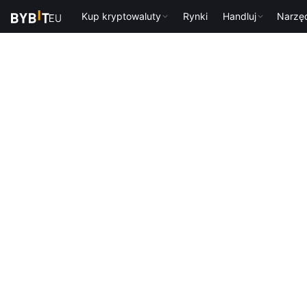
Kup kryptowaluty
Rynki
Handluj
Narzę