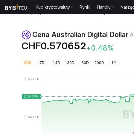
Kup kryptowaluty
Rynki
Handluj
Narzęd
Ceny kryptowalut
Cena Australian Digital Dollar AU
Cena Australian Digital Dollar
A
CHF0.570652
+0.48%
24H
7D
14D
30D
60D
200D
1Y