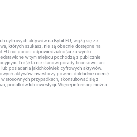
ych cyfrowych aktywów na Bybit EU, wiążą się ze
wa, których szukasz, nie są obecnie dostępne na
it EU nie ponosi odpowiedzialności za wyniki
rzedstawione w tym miejscu pochodzą z publicznie
acyjnym. Treść ta nie stanowi porady finansowej ani
 lub posiadania jakichkolwiek cyfrowych aktywów.
rowych aktywów inwestorzy powinni dokładnie ocenić
z, w stosownych przypadkach, skonsultować się z
wa, podatków lub inwestycji. Więcej informacji można
.