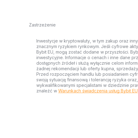
Zastrzeżenie
Inwestycje w kryptowaluty, w tym zakup oraz inn
znacznym ryzykiem rynkowym. Jeśli cyfrowe akty
Bybit EU, mogą zostać dodane w przyszłości. Byb
inwestycyjne. Informacje o cenach i inne dane p
dostępnych źródeł i służą wyłącznie celom inform
żadnej rekomendacji lub oferty kupna, sprzedaży
Przed rozpoczęciem handlu lub posiadaniem cyf
swoją sytuację finansową i tolerancję ryzyka ora
wykwalifikowanymi specjalistami w dziedzinie pra
znaleźć w
Warunkach świadczenia usług Bybit EU