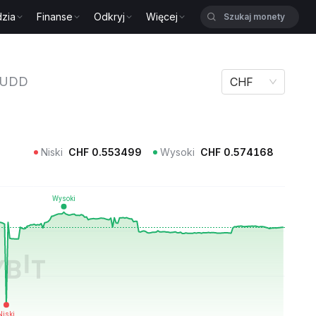
zia
Finanse
Odkryj
Więcej
DD
UDD
CHF
Niski
CHF
0.553499
Wysoki
CHF
0.574168