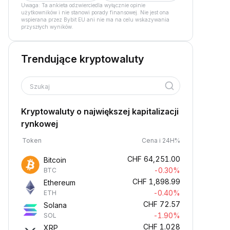
Uwaga: Ta ankieta odzwierciedla wyłącznie opinie
użytkowników i nie stanowi porady finansowej. Nie jest ona
wspierana przez Bybit EU ani nie ma na celu wskazywania
przyszłych wyników.
Trendujące kryptowaluty
Szukaj
Kryptowaluty o największej kapitalizacji
rynkowej
Token
Cena i 24H%
CHF
64,251.00
Bitcoin
-0.30%
BTC
CHF
1,898.99
Ethereum
-0.40%
ETH
CHF
72.57
Solana
-1.90%
SOL
CHF
1.028
XRP