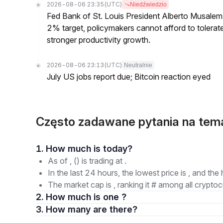
2026-08-06 23:35
(UTC)
Niedźwiedzio
Fed Bank of St. Louis President Alberto Musalem s
2% target, policymakers cannot afford to tolerate h
stronger productivity growth.
2026-08-06 23:13
(UTC)
Neutralnie
July US jobs report due; Bitcoin reaction eyed
Często zadawane pytania na temat
1. How much is today?
As of , () is trading at .
In the last 24 hours, the lowest price is , and the 
The market cap is , ranking it # among all cryptoc
2. How much is one ?
3. How many are there?