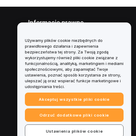
Informacje prawne
Polityka dotycząca konfliktu
interesów
Używamy plików cookie niezbędnych do
prawidłowego działania i zapewnienia
Podsumowanie polityki
bezpieczeństwa tej strony. Za Twoją zgodą
powiernictwa i zarządzania
wykorzystujemy również pliki cookie związane z
funkcjonalnością, analityką, marketingiem i mediami
Informacje ESG
społecznościowymi, aby zapamiętać Twoje
ustawienia, poznać sposób korzystania ze strony,
Biuletyny informacyjne
ulepszać ją oraz wspierać funkcje marketingowe i
kryptoaktywów
udostępniania treści.
Akceptuj wszystkie pliki cookie
Odrzuć dodatkowe pliki cookie
Ustawienia plików cookie