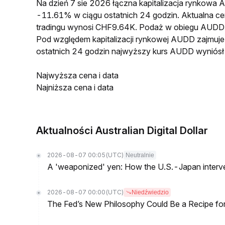
Na dzień 7 sie 2026 łączna kapitalizacja rynkow
-11.61% w ciągu ostatnich 24 godzin. Aktualna
tradingu wynosi CHF9.64K. Podaż w obiegu AUDD
Pod względem kapitalizacji rynkowej AUDD zajmuje
ostatnich 24 godzin najwyższy kurs AUDD wynió
Najwyższa cena i data
Najniższa cena i data
Aktualności Australian Digital Dollar
2026-08-07 00:05
(UTC)
Neutralnie
A 'weaponized' yen: How the U.S.-Japan interve
2026-08-07 00:00
(UTC)
Niedźwiedzio
The Fed’s New Philosophy Could Be a Recipe for I