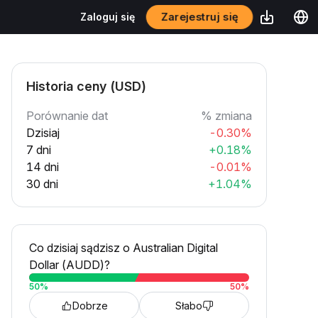
Zarejestruj się
Zaloguj się
Historia ceny (USD)
Porównanie dat
% zmiana
Dzisiaj
-0.30%
7 dni
+0.18%
14 dni
-0.01%
30 dni
+1.04%
Co dzisiaj sądzisz o Australian Digital
Dollar (AUDD)?
50
%
50
%
Dobrze
Słabo