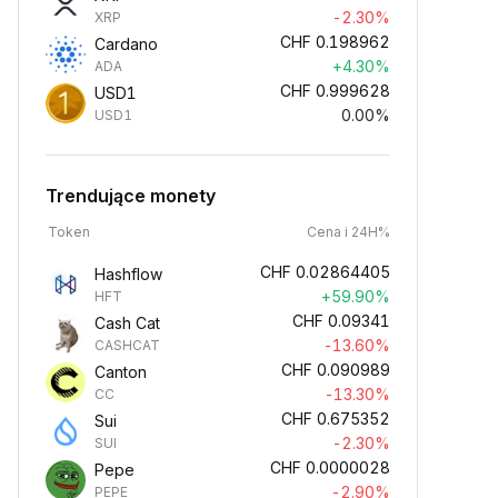
-2.30%
XRP
CHF
0.198962
Cardano
+4.30%
ADA
CHF
0.999628
USD1
0.00%
USD1
Trendujące monety
Token
Cena i 24H%
CHF
0.02864405
Hashflow
+59.90%
HFT
CHF
0.09341
Cash Cat
-13.60%
CASHCAT
CHF
0.090989
Canton
-13.30%
CC
CHF
0.675352
Sui
-2.30%
SUI
CHF
0.0000028
Pepe
-2.90%
PEPE