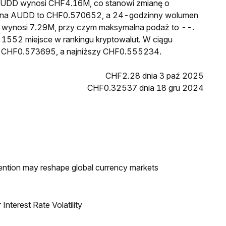
a AUDD wynosi CHF4.16M, co stanowi zmianę o
 cena AUDD to CHF0.570652, a 24-godzinny wolumen
 wynosi 7.29M, przy czym maksymalna podaż to --.
 1552 miejsce w rankingu kryptowalut. W ciągu
sł CHF0.573695, a najniższy CHF0.555234.
CHF2.28 dnia 3 paź 2025
CHF0.32537 dnia 18 gru 2024
ntion may reshape global currency markets
nterest Rate Volatility