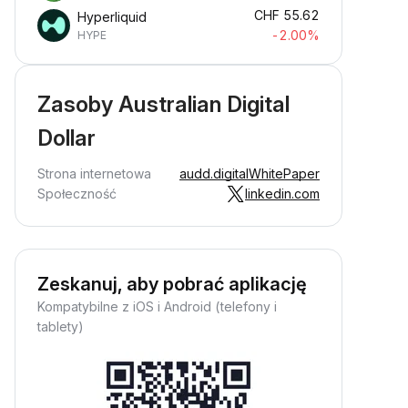
CHF
55.62
Hyperliquid
-2.00%
HYPE
Zasoby Australian Digital
Dollar
Strona internetowa
audd.digital
WhitePaper
Społeczność
linkedin.com
Zeskanuj, aby pobrać aplikację
Kompatybilne z iOS i Android (telefony i
tablety)