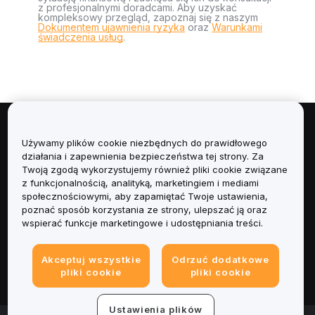
z profesjonalnymi doradcami. Aby uzyskać
kompleksowy przegląd, zapoznaj się z naszym
Dokumentem ujawnienia ryzyka
oraz
Warunkami
świadczenia usług
.
Informacje
Używamy plików cookie niezbędnych do prawidłowego
działania i zapewnienia bezpieczeństwa tej strony. Za
Usługi
Twoją zgodą wykorzystujemy również pliki cookie związane
z funkcjonalnością, analityką, marketingiem i mediami
społecznościowymi, aby zapamiętać Twoje ustawienia,
Obsługa Klienta
poznać sposób korzystania ze strony, ulepszać ją oraz
wspierać funkcje marketingowe i udostępniania treści.
Produkty
Akceptuj wszystkie
Odrzuć dodatkowe
Informacje prawne
pliki cookie
pliki cookie
Ustawienia plików