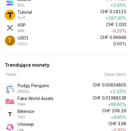
+2.00%
SOL
CHF
0.18115
Tutorial
+267.30%
TUT
CHF
1.033
XRP
-0.20%
XRP
CHF
0.99949
USD1
0.00%
USD1
Trendujące monety
Token
Cena i 24H%
CHF
0.00634805
Pudgy Penguins
+2.20%
PENGU
CHF
0.01988138
Fake World Assets
+98.80%
FWA
CHF
206.26
Bittensor
+4.90%
TAO
CHF
3.98
Uniswap
-0.30%
UNI