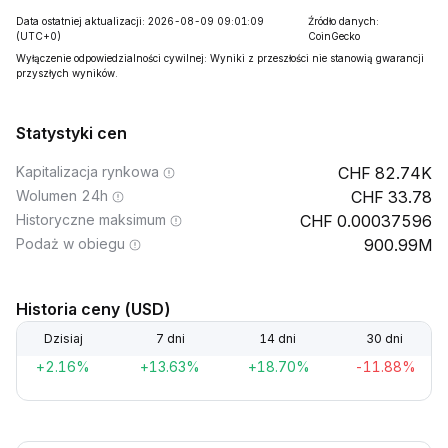
Data ostatniej aktualizacji: 2026-08-09 09:01:09
Źródło danych:
(UTC+0)
CoinGecko
Wyłączenie odpowiedzialności cywilnej: Wyniki z przeszłości nie stanowią gwarancji
przyszłych wyników.
Statystyki cen
Kapitalizacja rynkowa
82.74K
Wolumen 24h
33.78
Historyczne maksimum
0.00037596
Podaż w obiegu
900.99M
Historia ceny (USD)
Dzisiaj
7 dni
14 dni
30 dni
+2.16%
+13.63%
+18.70%
-11.88%