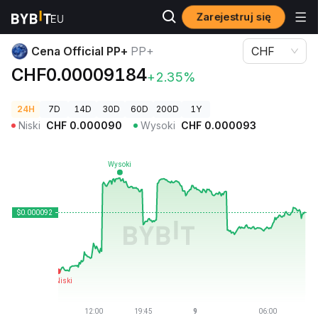
Zarejestruj się
Ceny kryptowalut
Cena Official PP+ PP+
Cena Official PP+
PP+
CHF
CHF0.00009184
+2.35%
24H
7D
14D
30D
60D
200D
1Y
Niski
CHF
0.000090
Wysoki
CHF
0.000093