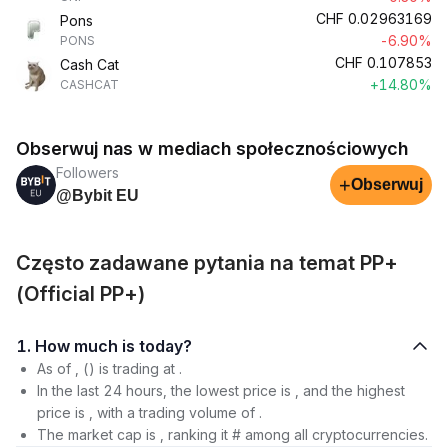
CHF
0.02963169
Pons
-6.90%
PONS
CHF
0.107853
Cash Cat
+14.80%
CASHCAT
Obserwuj nas w mediach społecznościowych
Followers
+
Obserwuj
@Bybit EU
Często zadawane pytania na temat PP+
(Official PP+)
1. How much is today?
As of , () is trading at .
In the last 24 hours, the lowest price is , and the highest
price is , with a trading volume of .
The market cap is , ranking it # among all cryptocurrencies.