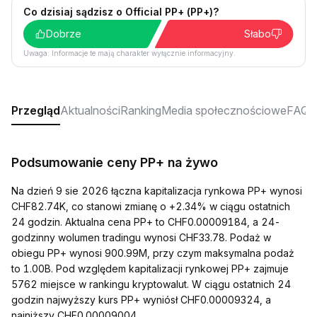
Co dzisiaj sądzisz o Official PP+ (PP+)?
Dobrze
Słabo
Uwaga: Informacje te mają charakter wyłącznie informacyjny.
Przegląd
Aktualności
Ranking
Media społecznościowe
FAQ
Podsumowanie ceny PP+ na żywo
Na dzień 9 sie 2026 łączna kapitalizacja rynkowa PP+ wynosi
CHF82.74K, co stanowi zmianę o +2.34% w ciągu ostatnich
24 godzin. Aktualna cena PP+ to CHF0.00009184, a 24-
godzinny wolumen tradingu wynosi CHF33.78. Podaż w
obiegu PP+ wynosi 900.99M, przy czym maksymalna podaż
to 1.00B. Pod względem kapitalizacji rynkowej PP+ zajmuje
5762 miejsce w rankingu kryptowalut. W ciągu ostatnich 24
godzin najwyższy kurs PP+ wyniósł CHF0.00009324, a
najniższy CHF0.00009004.