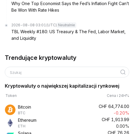
Why One Top Economist Says the Fed’s Inflation Fight Can’t
Be Won With Rate Hikes
2026-08-08 03:01
(UTC)
Neutralnie
TBL Weekly #180: US Treasury & The Fed, Labor Market,
and Liquidity
Trendujące kryptowaluty
Szukaj
Kryptowaluty o największej kapitalizacji rynkowej
Token
Cena i 24H%
CHF
64,774.00
Bitcoin
-0.20%
BTC
CHF
1,913.99
Ethereum
0.00%
ETH
CHF
76.26
Solana