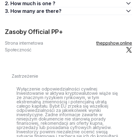
2. How much is one ?
3. How many are there?
Zasoby Official PP+
Strona internetowa
theppshow.online
Społeczność
Zastrzeżenie
Wyłączenie odpowiedzialności cywilnej
Inwestowanie w aktywa kryptowalutowe wiąże się
ze znacznym ryzykiem rynkowym, w tym
ekstremalną zmiennością i potencjalną utratą
całego kapitału. Bybit EU zrzeka się wszelkiej
odpowiedzialności za jakiekolwiek wyniki
inwestycyjne. Żadne informacje zawarte w
niniejszym dokumencie nie stanowią porady
finansowej, rekomendacji ani oferty kupna,
sprzedaży lub posiadania cyfrowych aktywów.
Inwestorzy powinni niezależnie ocenić swoją
sytuację finansową i zachęca się ich do konsultacji