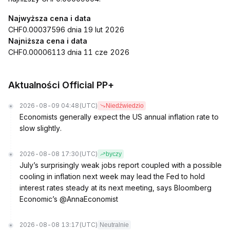
Najwyższa cena i data
CHF0.00037596 dnia 19 lut 2026
Najniższa cena i data
CHF0.00006113 dnia 11 cze 2026
Aktualności Official PP+
2026-08-09 04:48
(UTC)
Niedźwiedzio
Economists generally expect the US annual inflation rate to
slow slightly.
2026-08-08 17:30
(UTC)
byczy
July’s surprisingly weak jobs report coupled with a possible
cooling in inflation next week may lead the Fed to hold
interest rates steady at its next meeting, says Bloomberg
Economic’s @AnnaEconomist
2026-08-08 13:17
(UTC)
Neutralnie