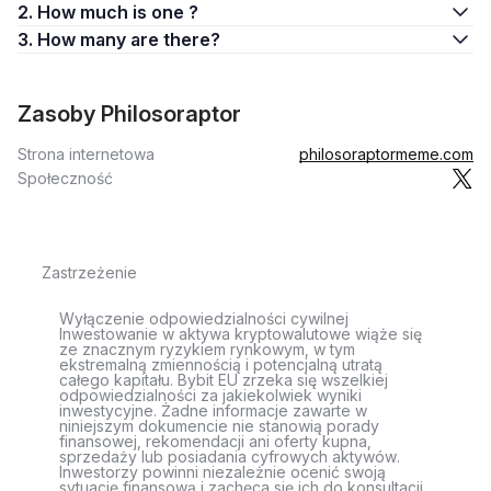
2. How much is one ?
3. How many are there?
Zasoby Philosoraptor
Strona internetowa
philosoraptormeme.com
Społeczność
Zastrzeżenie
Wyłączenie odpowiedzialności cywilnej
Inwestowanie w aktywa kryptowalutowe wiąże się
ze znacznym ryzykiem rynkowym, w tym
ekstremalną zmiennością i potencjalną utratą
całego kapitału. Bybit EU zrzeka się wszelkiej
odpowiedzialności za jakiekolwiek wyniki
inwestycyjne. Żadne informacje zawarte w
niniejszym dokumencie nie stanowią porady
finansowej, rekomendacji ani oferty kupna,
sprzedaży lub posiadania cyfrowych aktywów.
Inwestorzy powinni niezależnie ocenić swoją
sytuację finansową i zachęca się ich do konsultacji