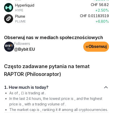
CHF
56.82
Hyperliquid
+2.50%
HYPE
CHF
0.01183519
Plume
+6.80%
PLUME
Obserwuj nas w mediach społecznościowych
Followers
+
Obserwuj
@Bybit EU
Często zadawane pytania na temat
RAPTOR (Philosoraptor)
1. How much is today?
As of , () is trading at .
In the last 24 hours, the lowest price is , and the highest
price is , with a trading volume of .
The market cap is , ranking it # among all cryptocurrencies.