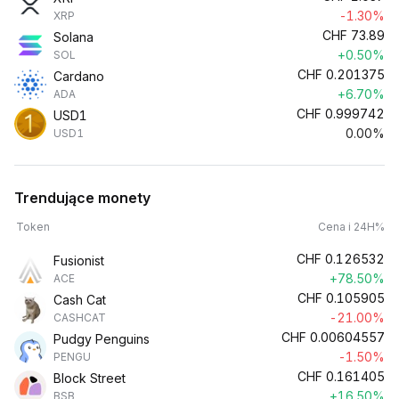
-1.30%
XRP
CHF
73.89
Solana
+0.50%
SOL
CHF
0.201375
Cardano
+6.70%
ADA
CHF
0.999742
USD1
0.00%
USD1
Trendujące monety
Token
Cena i 24H%
CHF
0.126532
Fusionist
+78.50%
ACE
CHF
0.105905
Cash Cat
-21.00%
CASHCAT
CHF
0.00604557
Pudgy Penguins
-1.50%
PENGU
CHF
0.161405
Block Street
+16.50%
BSB