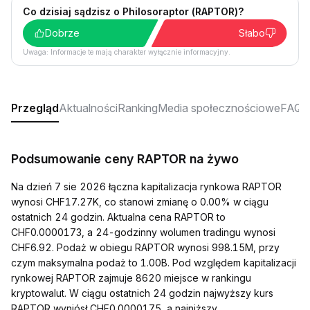
Co dzisiaj sądzisz o Philosoraptor (RAPTOR)?
Dobrze
Słabo
Uwaga: Informacje te mają charakter wyłącznie informacyjny.
Przegląd
Aktualności
Ranking
Media społecznościowe
FAQ
Podsumowanie ceny RAPTOR na żywo
Na dzień 7 sie 2026 łączna kapitalizacja rynkowa RAPTOR
wynosi CHF17.27K, co stanowi zmianę o 0.00% w ciągu
ostatnich 24 godzin. Aktualna cena RAPTOR to
CHF0.0000173, a 24-godzinny wolumen tradingu wynosi
CHF6.92. Podaż w obiegu RAPTOR wynosi 998.15M, przy
czym maksymalna podaż to 1.00B. Pod względem kapitalizacji
rynkowej RAPTOR zajmuje 8620 miejsce w rankingu
kryptowalut. W ciągu ostatnich 24 godzin najwyższy kurs
RAPTOR wyniósł CHF0.0000175, a najniższy