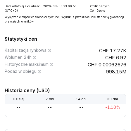
Data ostatniej aktualizacji: 2026-08-06 23:00:53
Źródło danych:
(UTC+0)
CoinGecko
Wyłączenie odpowiedzialności cywilnej: Wyniki z przeszłości nie stanowią gwarancji
przyszłych wyników.
Statystyki cen
Kapitalizacja rynkowa
17.27K
Wolumen 24h
6.92
Historyczne maksimum
0.00062676
Podaż w obiegu
998.15M
Historia ceny (USD)
Dzisiaj
7 dni
14 dni
30 dni
--
--
--
-1.10%