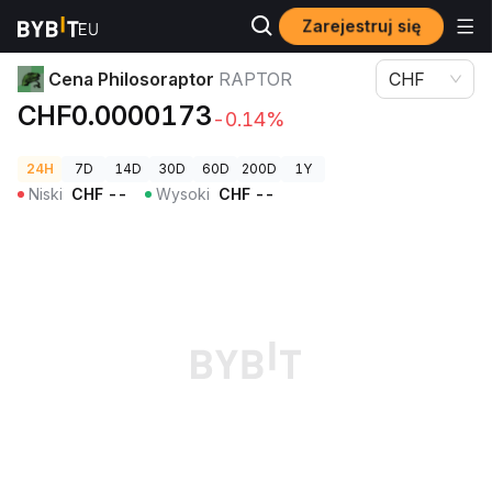
Zarejestruj się
Ceny kryptowalut
Cena Philosoraptor RAPTOR
Cena Philosoraptor
RAPTOR
CHF
CHF0.0000173
-0.14%
24H
7D
14D
30D
60D
200D
1Y
Niski
CHF
--
Wysoki
CHF
--