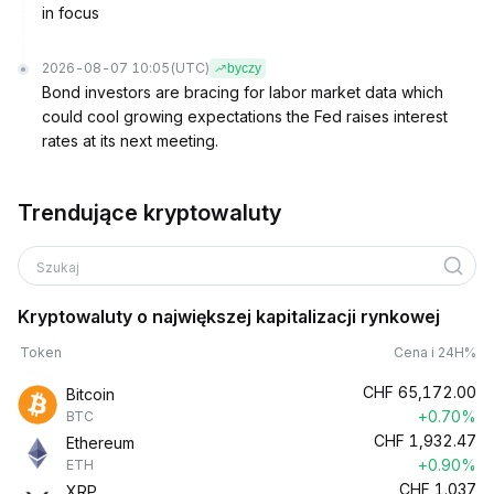
in focus
2026-08-07 10:05
(UTC)
byczy
Bond investors are bracing for labor market data which
could cool growing expectations the Fed raises interest
rates at its next meeting.
Trendujące kryptowaluty
Szukaj
Kryptowaluty o największej kapitalizacji rynkowej
Token
Cena i 24H%
CHF
65,172.00
Bitcoin
+0.70%
BTC
CHF
1,932.47
Ethereum
+0.90%
ETH
CHF
1.037
XRP