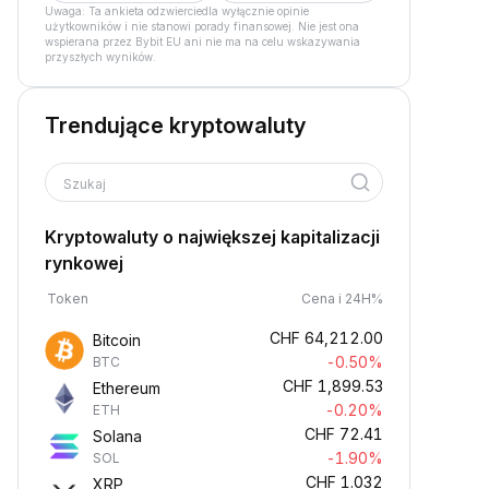
Uwaga: Ta ankieta odzwierciedla wyłącznie opinie
użytkowników i nie stanowi porady finansowej. Nie jest ona
wspierana przez Bybit EU ani nie ma na celu wskazywania
przyszłych wyników.
Trendujące kryptowaluty
Szukaj
Kryptowaluty o największej kapitalizacji
rynkowej
Token
Cena i 24H%
CHF
64,212.00
Bitcoin
-0.50%
BTC
CHF
1,899.53
Ethereum
-0.20%
ETH
CHF
72.41
Solana
-1.90%
SOL
CHF
1.032
XRP