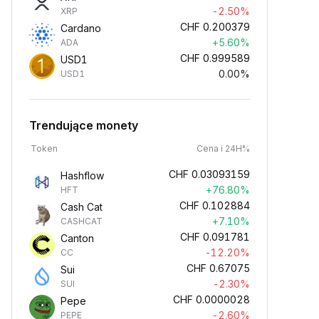
-2.50%
XRP
CHF
0.200379
Cardano
+5.60%
ADA
CHF
0.999589
USD1
0.00%
USD1
Trendujące monety
Token
Cena i 24H%
CHF
0.03093159
Hashflow
+76.80%
HFT
CHF
0.102884
Cash Cat
+7.10%
CASHCAT
CHF
0.091781
Canton
-12.20%
CC
CHF
0.67075
Sui
-2.30%
SUI
CHF
0.0000028
Pepe
-2.60%
PEPE