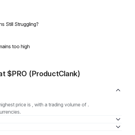
 Still Struggling?
mains too high
at $PRO (ProductClank)
highest price is , with a trading volume of .
urrencies.