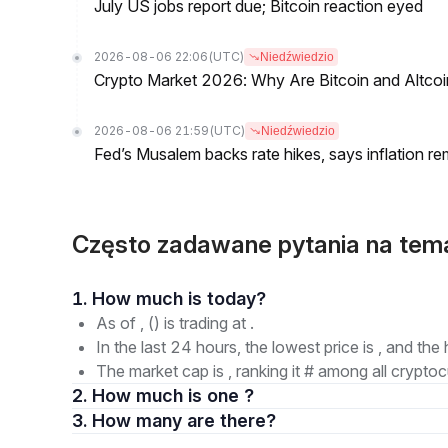
July US jobs report due; Bitcoin reaction eyed
2026-08-06 22:06
(UTC)
Niedźwiedzio
Crypto Market 2026: Why Are Bitcoin and Altcoins
2026-08-06 21:59
(UTC)
Niedźwiedzio
Fed’s Musalem backs rate hikes, says inflation re
Często zadawane pytania na tem
1. How much is today?
As of , () is trading at .
In the last 24 hours, the lowest price is , and the 
The market cap is , ranking it # among all cryptoc
2. How much is one ?
3. How many are there?