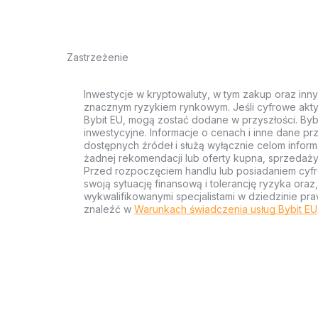
Zastrzeżenie
Inwestycje w kryptowaluty, w tym zakup oraz inn
znacznym ryzykiem rynkowym. Jeśli cyfrowe akty
Bybit EU, mogą zostać dodane w przyszłości. Byb
inwestycyjne. Informacje o cenach i inne dane p
dostępnych źródeł i służą wyłącznie celom inform
żadnej rekomendacji lub oferty kupna, sprzedaży
Przed rozpoczęciem handlu lub posiadaniem cyf
swoją sytuację finansową i tolerancję ryzyka ora
wykwalifikowanymi specjalistami w dziedzinie pra
znaleźć w
Warunkach świadczenia usług Bybit EU