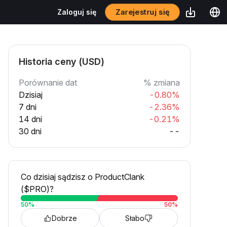
Zarejestruj się
Zaloguj się
Historia ceny (USD)
Porównanie dat
% zmiana
Dzisiaj
-0.80%
7 dni
-2.36%
14 dni
-0.21%
30 dni
--
Co dzisiaj sądzisz o ProductClank
($PRO)?
50
%
50
%
Dobrze
Słabo