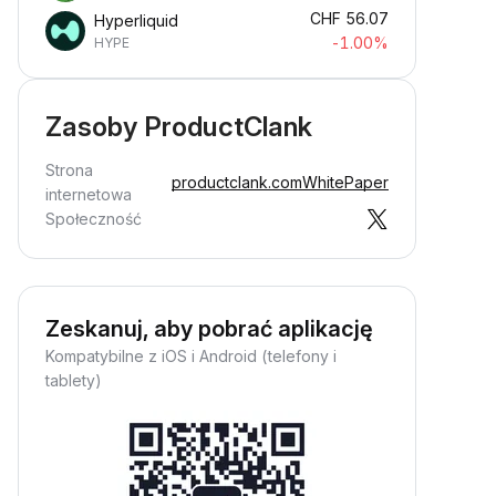
CHF
56.07
Hyperliquid
-1.00%
HYPE
Zasoby ProductClank
Strona
productclank.com
WhitePaper
internetowa
Społeczność
Zeskanuj, aby pobrać aplikację
Kompatybilne z iOS i Android (telefony i
tablety)