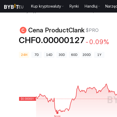
Kup kryptowaluty
Rynki
Handluj
Narzęd
Ceny kryptowalut
Cena ProductClank $PRO
Cena ProductClank
$PRO
CHF0.00000127
-0.09%
24H
7D
14D
30D
60D
200D
1Y