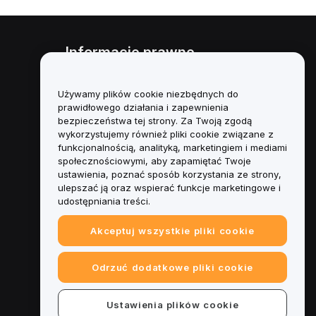
Informacje prawne
Polityka dotycząca konfliktu
interesów
Używamy plików cookie niezbędnych do
prawidłowego działania i zapewnienia
Podsumowanie polityki
bezpieczeństwa tej strony. Za Twoją zgodą
powiernictwa i zarządzania
wykorzystujemy również pliki cookie związane z
funkcjonalnością, analityką, marketingiem i mediami
Informacje ESG
społecznościowymi, aby zapamiętać Twoje
ustawienia, poznać sposób korzystania ze strony,
Biuletyny informacyjne
ulepszać ją oraz wspierać funkcje marketingowe i
kryptoaktywów
udostępniania treści.
Akceptuj wszystkie pliki cookie
Odrzuć dodatkowe pliki cookie
Ustawienia plików cookie