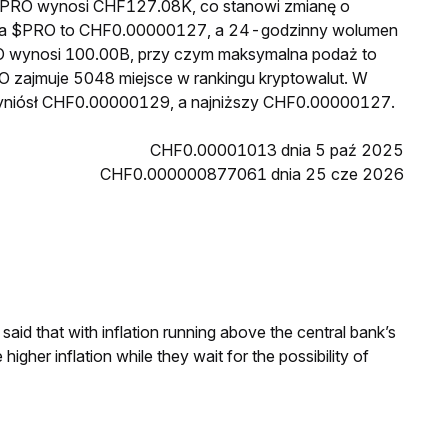
a $PRO wynosi CHF127.08K, co stanowi zmianę o
cena $PRO to CHF0.00000127, a 24-godzinny wolumen
O wynosi 100.00B, przy czym maksymalna podaż to
O zajmuje 5048 miejsce w rankingu kryptowalut. W
wyniósł CHF0.00000129, a najniższy CHF0.00000127.
CHF0.00001013 dnia 5 paź 2025
CHF0.000000877061 dnia 25 cze 2026
aid that with inflation running above the central bank’s
igher inflation while they wait for the possibility of