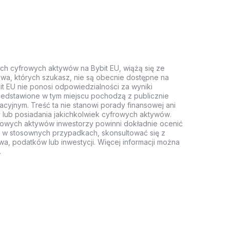
ych cyfrowych aktywów na Bybit EU, wiążą się ze
wa, których szukasz, nie są obecnie dostępne na
it EU nie ponosi odpowiedzialności za wyniki
rzedstawione w tym miejscu pochodzą z publicznie
acyjnym. Treść ta nie stanowi porady finansowej ani
 lub posiadania jakichkolwiek cyfrowych aktywów.
rowych aktywów inwestorzy powinni dokładnie ocenić
z, w stosownych przypadkach, skonsultować się z
wa, podatków lub inwestycji. Więcej informacji można
.