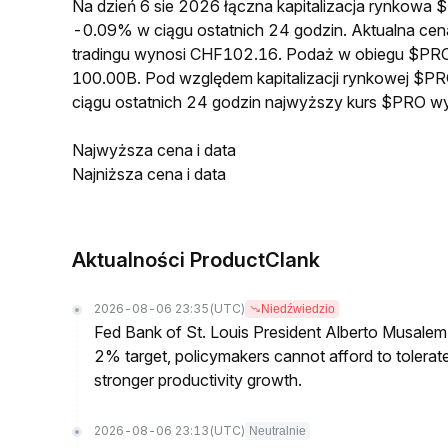
Na dzień 6 sie 2026 łączna kapitalizacja rynkow
-0.09% w ciągu ostatnich 24 godzin. Aktualna 
tradingu wynosi CHF102.16. Podaż w obiegu $PR
100.00B. Pod względem kapitalizacji rynkowej $PR
ciągu ostatnich 24 godzin najwyższy kurs $PRO 
Najwyższa cena i data
Najniższa cena i data
Aktualności ProductClank
2026-08-06 23:35
(UTC)
Niedźwiedzio
Fed Bank of St. Louis President Alberto Musalem s
2% target, policymakers cannot afford to tolerate h
stronger productivity growth.
2026-08-06 23:13
(UTC)
Neutralnie