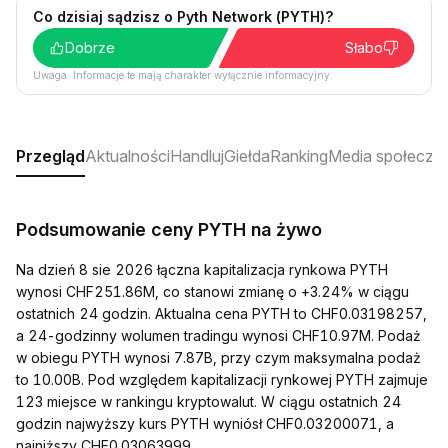
Co dzisiaj sądzisz o Pyth Network (PYTH)?
Dobrze
Słabo
Uwaga: Informacje te mają charakter wyłącznie informacyjny.
Przegląd
Aktualności
Handluj
Giełda
Ranking
Media społeczn
Podsumowanie ceny PYTH na żywo
Na dzień 8 sie 2026 łączna kapitalizacja rynkowa PYTH
wynosi CHF251.86M, co stanowi zmianę o +3.24% w ciągu
ostatnich 24 godzin. Aktualna cena PYTH to CHF0.03198257,
a 24-godzinny wolumen tradingu wynosi CHF10.97M. Podaż
w obiegu PYTH wynosi 7.87B, przy czym maksymalna podaż
to 10.00B. Pod względem kapitalizacji rynkowej PYTH zajmuje
123 miejsce w rankingu kryptowalut. W ciągu ostatnich 24
godzin najwyższy kurs PYTH wyniósł CHF0.03200071, a
najniższy CHF0.03063999.