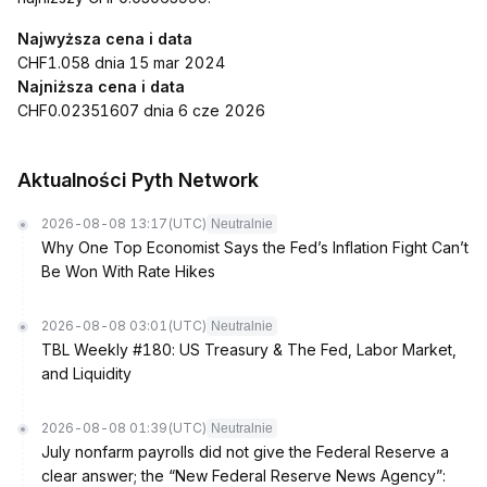
Najwyższa cena i data
CHF1.058 dnia 15 mar 2024
Najniższa cena i data
CHF0.02351607 dnia 6 cze 2026
Aktualności Pyth Network
2026-08-08 13:17
(UTC)
Neutralnie
Why One Top Economist Says the Fed’s Inflation Fight Can’t
Be Won With Rate Hikes
2026-08-08 03:01
(UTC)
Neutralnie
TBL Weekly #180: US Treasury & The Fed, Labor Market,
and Liquidity
2026-08-08 01:39
(UTC)
Neutralnie
July nonfarm payrolls did not give the Federal Reserve a
clear answer; the “New Federal Reserve News Agency”: