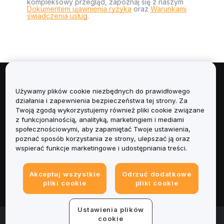
kompleksowy przegląd, zapoznaj się z naszym
Dokumentem ujawnienia ryzyka
oraz
Warunkami
świadczenia usług
.
Informacje
Używamy plików cookie niezbędnych do prawidłowego
działania i zapewnienia bezpieczeństwa tej strony. Za
Usługi
Twoją zgodą wykorzystujemy również pliki cookie związane
z funkcjonalnością, analityką, marketingiem i mediami
społecznościowymi, aby zapamiętać Twoje ustawienia,
Obsługa Klienta
poznać sposób korzystania ze strony, ulepszać ją oraz
wspierać funkcje marketingowe i udostępniania treści.
Produkty
Akceptuj wszystkie
Odrzuć dodatkowe
Informacje prawne
pliki cookie
pliki cookie
Ustawienia plików
© 2025-2026 Bybit.eu. Wszystkie prawa zastrzeżone.
cookie