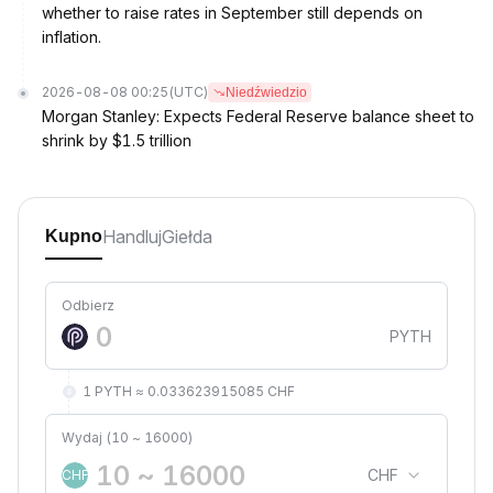
whether to raise rates in September still depends on
inflation.
2026-08-08 00:25
(UTC)
Niedźwiedzio
Morgan Stanley: Expects Federal Reserve balance sheet to
shrink by $1.5 trillion
Handluj
Giełda
Kupno
Odbierz
PYTH
1 PYTH ≈ 0.033623915085 CHF
Wydaj (10 ~ 16000)
CHF
CHF