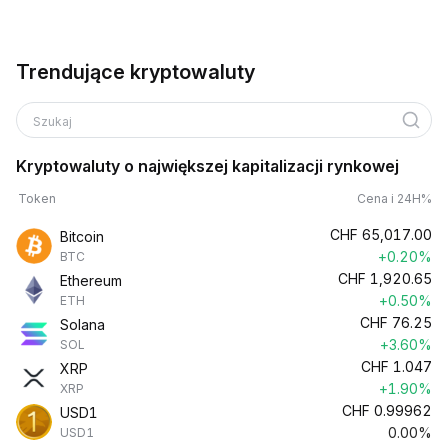
Trendujące kryptowaluty
Szukaj
Kryptowaluty o największej kapitalizacji rynkowej
Token
Cena i 24H%
CHF
65,017.00
Bitcoin
+0.20%
BTC
CHF
1,920.65
Ethereum
+0.50%
ETH
CHF
76.25
Solana
+3.60%
SOL
CHF
1.047
XRP
+1.90%
XRP
CHF
0.99962
USD1
0.00%
USD1