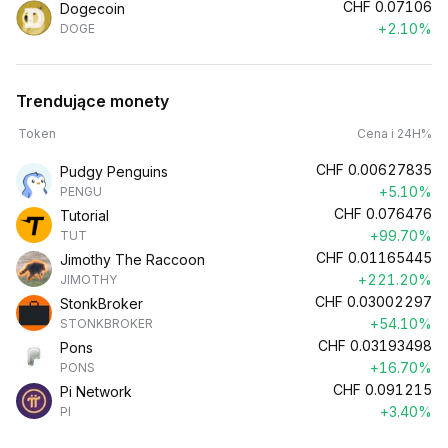
CHF
0.07106
Dogecoin
+2.10%
DOGE
Trendujące monety
Token
Cena i 24H%
CHF
0.00627835
Pudgy Penguins
+5.10%
PENGU
CHF
0.076476
Tutorial
+99.70%
TUT
CHF
0.01165445
Jimothy The Raccoon
+221.20%
JIMOTHY
CHF
0.03002297
StonkBroker
+54.10%
STONKBROKER
CHF
0.03193498
Pons
+16.70%
PONS
CHF
0.091215
Pi Network
+3.40%
PI