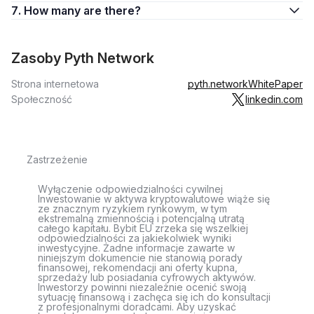
7. How many are there?
Zasoby Pyth Network
Strona internetowa
pyth.network
WhitePaper
Społeczność
linkedin.com
Zastrzeżenie
Wyłączenie odpowiedzialności cywilnej
Inwestowanie w aktywa kryptowalutowe wiąże się
ze znacznym ryzykiem rynkowym, w tym
ekstremalną zmiennością i potencjalną utratą
całego kapitału. Bybit EU zrzeka się wszelkiej
odpowiedzialności za jakiekolwiek wyniki
inwestycyjne. Żadne informacje zawarte w
niniejszym dokumencie nie stanowią porady
finansowej, rekomendacji ani oferty kupna,
sprzedaży lub posiadania cyfrowych aktywów.
Inwestorzy powinni niezależnie ocenić swoją
sytuację finansową i zachęca się ich do konsultacji
z profesjonalnymi doradcami. Aby uzyskać