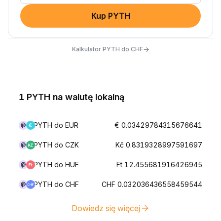
Kup PYTH
→
Kalkulator PYTH do CHF
1 PYTH na walutę lokalną
PYTH do EUR
€ 0.03429784315676641
PYTH do CZK
Kč 0.8319328997591697
PYTH do HUF
Ft 12.455681916426945
PYTH do CHF
CHF 0.032036436558459544
Dowiedz się więcej