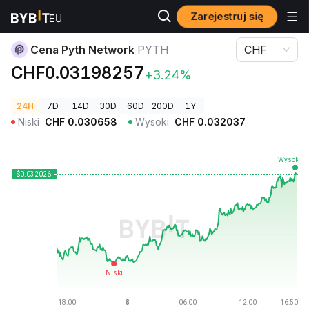
Zarejestruj się
Ceny kryptowalut
Cena Pyth Network PYTH
Cena Pyth Network
PYTH
CHF
CHF0.03198257
+3.24%
24H
7D
14D
30D
60D
200D
1Y
Niski
CHF
0.030658
Wysoki
CHF
0.032037