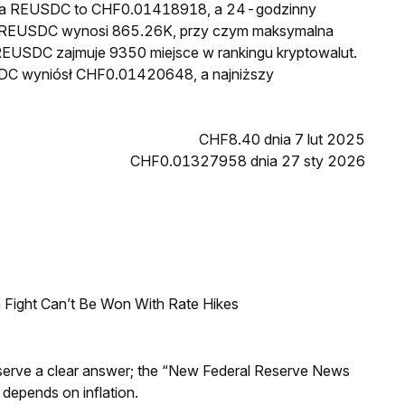
cena REUSDC to CHF0.01418918, a 24-godzinny
u REUSDC wynosi 865.26K, przy czym maksymalna
 REUSDC zajmuje 9350 miejsce w rankingu kryptowalut.
SDC wyniósł CHF0.01420648, a najniższy
CHF8.40 dnia 7 lut 2025
CHF0.01327958 dnia 27 sty 2026
 Fight Can’t Be Won With Rate Hikes
Reserve a clear answer; the “New Federal Reserve News
 depends on inflation.