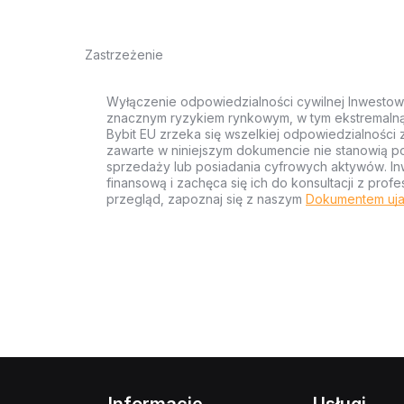
Zastrzeżenie
Wyłączenie odpowiedzialności cywilnej Inwestow
znacznym ryzykiem rynkowym, w tym ekstremalną z
Bybit EU zrzeka się wszelkiej odpowiedzialności 
zawarte w niniejszym dokumencie nie stanowią po
sprzedaży lub posiadania cyfrowych aktywów. Inw
finansową i zachęca się ich do konsultacji z pr
przegląd, zapoznaj się z naszym
Dokumentem uja