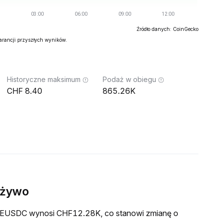
Źródło danych: CoinGecko
warancji przyszłych wyników.
Historyczne maksimum
Podaż w obiegu
8.40
865.26K
 żywo
a REUSDC wynosi CHF12.28K, co stanowi zmianę o