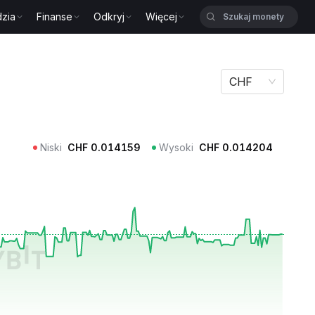
zia
Finanse
Odkryj
Więcej
CHF
Niski
CHF
0.014159
Wysoki
CHF
0.014204