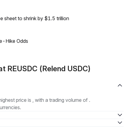
sheet to shrink by $1.5 trillion
ate-Hike Odds
mat REUSDC (Relend USDC)
highest price is , with a trading volume of .
urrencies.