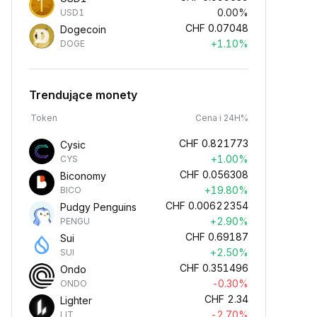
0.00%
USD1
CHF
0.07048
Dogecoin
+1.10%
DOGE
Trendujące monety
Token
Cena i 24H%
CHF
0.821773
Cysic
+1.00%
CYS
CHF
0.056308
Biconomy
+19.80%
BICO
CHF
0.00622354
Pudgy Penguins
+2.90%
PENGU
CHF
0.69187
Sui
+2.50%
SUI
CHF
0.351496
Ondo
-0.30%
ONDO
CHF
2.34
Lighter
-2.70%
LIT