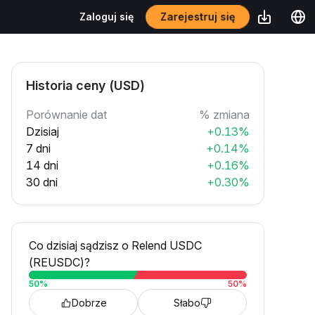
Zarejestruj się
Zaloguj się
Historia ceny (USD)
Porównanie dat
% zmiana
Dzisiaj
+0.13%
7 dni
+0.14%
14 dni
+0.16%
30 dni
+0.30%
Co dzisiaj sądzisz o Relend USDC
(REUSDC)?
50
%
50
%
Dobrze
Słabo