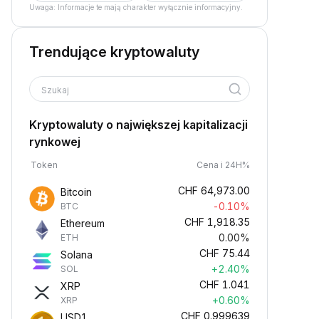
Uwaga: Informacje te mają charakter wyłącznie informacyjny.
Trendujące kryptowaluty
Szukaj
Kryptowaluty o największej kapitalizacji
rynkowej
Token
Cena i 24H%
CHF
64,973.00
Bitcoin
-0.10%
BTC
CHF
1,918.35
Ethereum
0.00%
ETH
CHF
75.44
Solana
+2.40%
SOL
CHF
1.041
XRP
+0.60%
XRP
CHF
0.999639
USD1