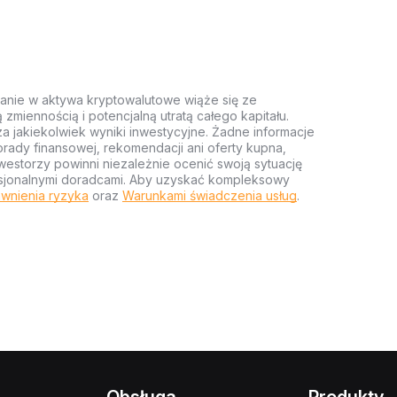
anie w aktywa kryptowalutowe wiąże się ze
miennością i potencjalną utratą całego kapitału.
za jakiekolwiek wyniki inwestycyjne. Żadne informacje
rady finansowej, rekomendacji ani oferty kupna,
estorzy powinni niezależnie ocenić swoją sytuację
ofesjonalnymi doradcami. Aby uzyskać kompleksowy
wnienia ryzyka
oraz
Warunkami świadczenia usług
.