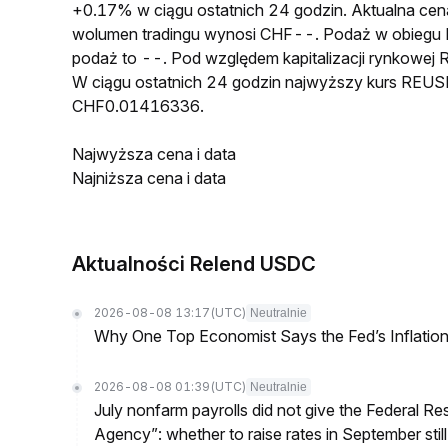
+0.17% w ciągu ostatnich 24 godzin. Aktualna 
wolumen tradingu wynosi CHF--. Podaż w obieg
podaż to --. Pod względem kapitalizacji rynkowej
W ciągu ostatnich 24 godzin najwyższy kurs REU
CHF0.01416336.
Najwyższa cena i data
Najniższa cena i data
Aktualności Relend USDC
2026-08-08 13:17
(UTC)
Neutralnie
Why One Top Economist Says the Fed’s Inflation
2026-08-08 01:39
(UTC)
Neutralnie
July nonfarm payrolls did not give the Federal 
Agency”: whether to raise rates in September still