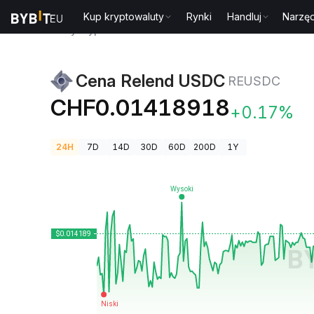
Kup kryptowaluty
Rynki
Handluj
Narzęd
Ceny kryptowalut
Cena Relend USDC REUSDC
Cena Relend USDC
REUSDC
CHF0.01418918
+0.17%
24H
7D
14D
30D
60D
200D
1Y