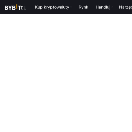
Kup kryptowaluty
Rynki
Handluj
Narzę