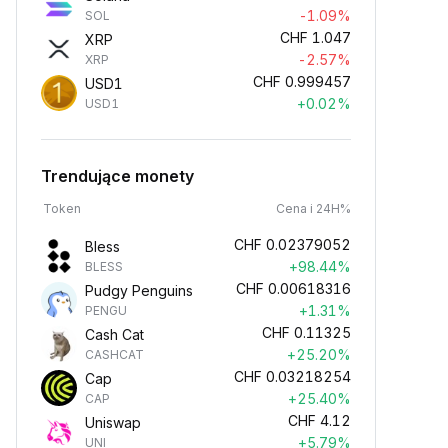
-1.09%
SOL
CHF
1.047
XRP
-2.57%
XRP
CHF
0.999457
USD1
+0.02%
USD1
Trendujące monety
Token
Cena i 24H%
CHF
0.02379052
Bless
+98.44%
BLESS
CHF
0.00618316
Pudgy Penguins
+1.31%
PENGU
CHF
0.11325
Cash Cat
+25.20%
CASHCAT
CHF
0.03218254
Cap
+25.40%
CAP
CHF
4.12
Uniswap
+5.79%
UNI