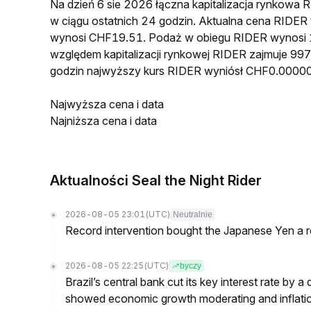
Na dzień 6 sie 2026 łączna kapitalizacja rynkow
w ciągu ostatnich 24 godzin. Aktualna cena RIDE
wynosi CHF19.51. Podaż w obiegu RIDER wynosi 1
względem kapitalizacji rynkowej RIDER zajmuje 997
godzin najwyższy kurs RIDER wyniósł CHF0.0000
Najwyższa cena i data
Najniższa cena i data
Aktualności Seal the Night Rider
2026-08-05 23:01
(UTC)
Neutralnie
Record intervention bought the Japanese Yen a r
2026-08-05 22:25
(UTC)
byczy
Brazil’s central bank cut its key interest rate by a
showed economic growth moderating and inflati