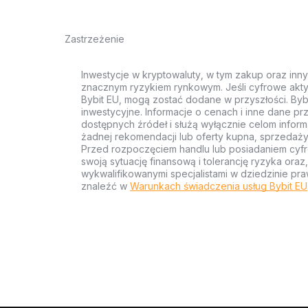
Zastrzeżenie
Inwestycje w kryptowaluty, w tym zakup oraz inn
znacznym ryzykiem rynkowym. Jeśli cyfrowe akty
Bybit EU, mogą zostać dodane w przyszłości. Byb
inwestycyjne. Informacje o cenach i inne dane p
dostępnych źródeł i służą wyłącznie celom inform
żadnej rekomendacji lub oferty kupna, sprzedaży
Przed rozpoczęciem handlu lub posiadaniem cyf
swoją sytuację finansową i tolerancję ryzyka ora
wykwalifikowanymi specjalistami w dziedzinie pra
znaleźć w
Warunkach świadczenia usług Bybit EU