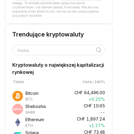
Uwaga: Ta ankieta odzwierciedla wyłącznie opinie
użytkowników i nie stanowi porady finansowej. Nie jest ona
wspierana przez Bybit EU ani nie ma na celu wskazywania
przyszłych wyników.
Trendujące kryptowaluty
Szukaj
Kryptowaluty o największej kapitalizacji
rynkowej
Token
Cena i 24H%
CHF
64,496.00
Bitcoin
+0.20%
BTC
CHF
10.65
Sheboshis
--
SHEB
CHF
1,897.24
Ethereum
+1.27%
ETH
CHF
73.48
Solana