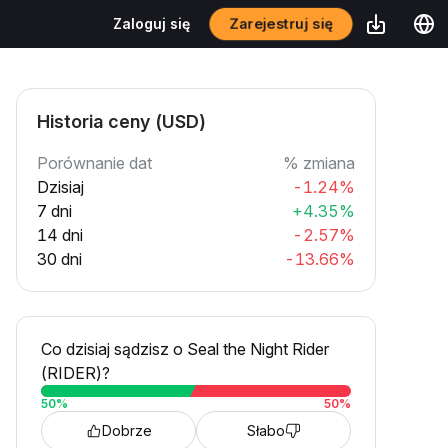
Zarejestruj się
Zaloguj się
Historia ceny (USD)
Porównanie dat
% zmiana
Dzisiaj
-1.24%
7 dni
+4.35%
14 dni
-2.57%
30 dni
-13.66%
Co dzisiaj sądzisz o Seal the Night Rider
(RIDER)?
50
%
50
%
Dobrze
Słabo