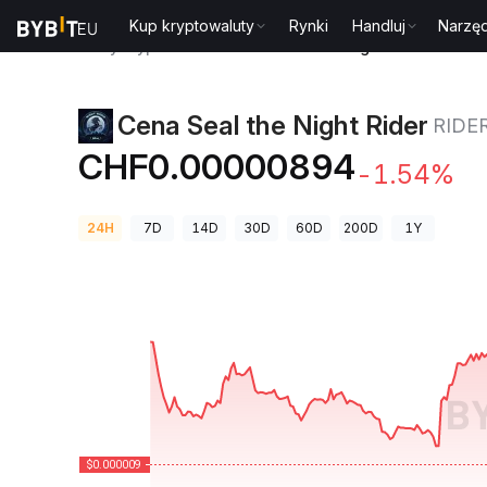
Kup kryptowaluty
Rynki
Handluj
Narzęd
Ceny kryptowalut
Cena Seal the Night Rider RIDER
Cena Seal the Night Rider
RIDE
CHF0.00000894
-1.54%
24H
7D
14D
30D
60D
200D
1Y