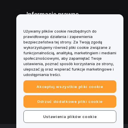
Informacje prawne
Polityka dotycząca konfliktu
interesów
Używamy plików cookie niezbędnych do
prawidłowego działania i zapewnienia
Podsumowanie polityki
bezpieczeństwa tej strony. Za Twoją zgodą
powiernictwa i zarządzania
wykorzystujemy również pliki cookie związane z
funkcjonalnością, analityką, marketingiem i mediami
Informacje ESG
społecznościowymi, aby zapamiętać Twoje
ustawienia, poznać sposób korzystania ze strony,
Biuletyny informacyjne
ulepszać ją oraz wspierać funkcje marketingowe i
kryptoaktywów
udostępniania treści.
Akceptuj wszystkie pliki cookie
Odrzuć dodatkowe pliki cookie
Ustawienia plików cookie