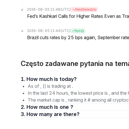
2026-08-05 21:48
(UTC)
Niedźwiedzio
Fed’s Kashkari Calls for Higher Rates Even as T
2026-08-05 21:44
(UTC)
byczy
Brazil cuts rates by 25 bps again, September rate
Często zadawane pytania na tema
1. How much is today?
As of , () is trading at .
In the last 24 hours, the lowest price is , and the 
The market cap is , ranking it # among all cryptoc
2. How much is one ?
3. How many are there?