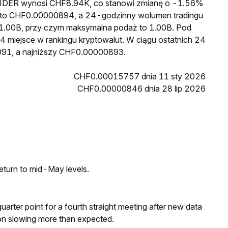
a RIDER wynosi CHF8.94K, co stanowi zmianę o -1.56%
R to CHF0.00000894, a 24-godzinny wolumen tradingu
.00B, przy czym maksymalna podaż to 1.00B. Pod
4 miejsce w rankingu kryptowalut. W ciągu ostatnich 24
091, a najniższy CHF0.00000893.
CHF0.00015757 dnia 11 sty 2026
CHF0.00000846 dnia 28 lip 2026
eturn to mid-May levels.
 quarter point for a fourth straight meeting after new data
on slowing more than expected.