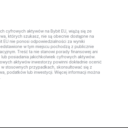
ych cyfrowych aktywów na Bybit EU, wiążą się ze
wa, których szukasz, nie są obecnie dostępne na
it EU nie ponosi odpowiedzialności za wyniki
rzedstawione w tym miejscu pochodzą z publicznie
acyjnym. Treść ta nie stanowi porady finansowej ani
 lub posiadania jakichkolwiek cyfrowych aktywów.
rowych aktywów inwestorzy powinni dokładnie ocenić
z, w stosownych przypadkach, skonsultować się z
wa, podatków lub inwestycji. Więcej informacji można
.