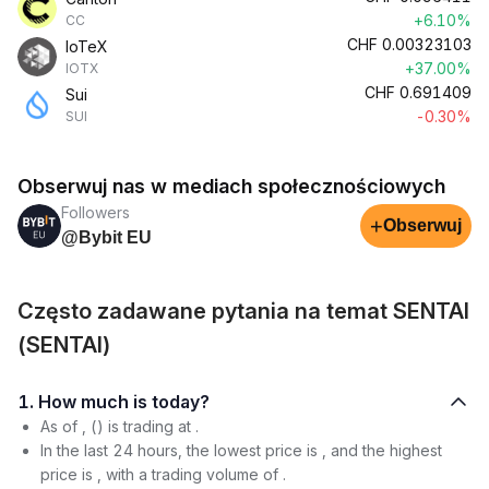
+6.10%
CC
CHF
0.00323103
IoTeX
+37.00%
IOTX
CHF
0.691409
Sui
-0.30%
SUI
Obserwuj nas w mediach społecznościowych
Followers
+
Obserwuj
@Bybit EU
Często zadawane pytania na temat SENTAI
(SENTAI)
1. How much is today?
As of , () is trading at .
In the last 24 hours, the lowest price is , and the highest
price is , with a trading volume of .