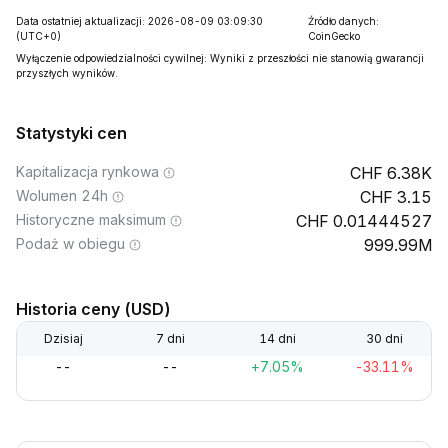
Data ostatniej aktualizacji: 2026-08-09 03:09:30
Źródło danych:
(UTC+0)
CoinGecko
Wyłączenie odpowiedzialności cywilnej: Wyniki z przeszłości nie stanowią gwarancji
przyszłych wyników.
Statystyki cen
Kapitalizacja rynkowa
6.38K
Wolumen 24h
3.15
Historyczne maksimum
0.01444527
Podaż w obiegu
999.99M
Historia ceny (USD)
Dzisiaj
7 dni
14 dni
30 dni
--
--
+7.05%
-33.11%