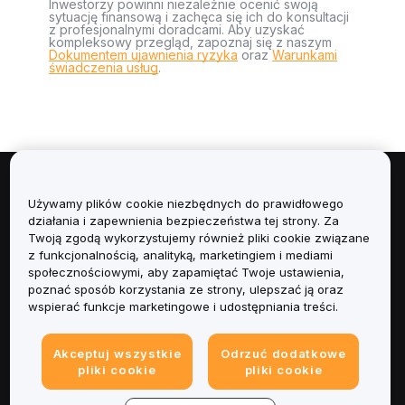
Inwestorzy powinni niezależnie ocenić swoją
sytuację finansową i zachęca się ich do konsultacji
z profesjonalnymi doradcami. Aby uzyskać
kompleksowy przegląd, zapoznaj się z naszym
Dokumentem ujawnienia ryzyka
oraz
Warunkami
świadczenia usług
.
Informacje
Używamy plików cookie niezbędnych do prawidłowego
działania i zapewnienia bezpieczeństwa tej strony. Za
Usługi
Twoją zgodą wykorzystujemy również pliki cookie związane
z funkcjonalnością, analityką, marketingiem i mediami
społecznościowymi, aby zapamiętać Twoje ustawienia,
Obsługa Klienta
poznać sposób korzystania ze strony, ulepszać ją oraz
wspierać funkcje marketingowe i udostępniania treści.
Produkty
Akceptuj wszystkie
Odrzuć dodatkowe
Informacje prawne
pliki cookie
pliki cookie