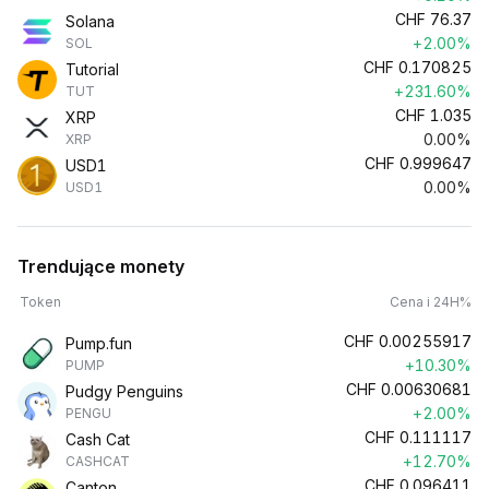
CHF
76.37
Solana
+2.00%
SOL
CHF
0.170825
Tutorial
+231.60%
TUT
CHF
1.035
XRP
0.00%
XRP
CHF
0.999647
USD1
0.00%
USD1
Trendujące monety
Token
Cena i 24H%
CHF
0.00255917
Pump.fun
+10.30%
PUMP
CHF
0.00630681
Pudgy Penguins
+2.00%
PENGU
CHF
0.111117
Cash Cat
+12.70%
CASHCAT
CHF
0.096411
Canton