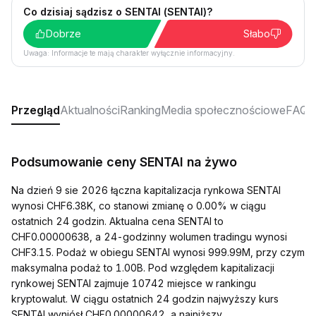
Co dzisiaj sądzisz o SENTAI (SENTAI)?
Dobrze
Słabo
Uwaga: Informacje te mają charakter wyłącznie informacyjny.
Przegląd
Aktualności
Ranking
Media społecznościowe
FAQ
Podsumowanie ceny SENTAI na żywo
Na dzień 9 sie 2026 łączna kapitalizacja rynkowa SENTAI
wynosi CHF6.38K, co stanowi zmianę o 0.00% w ciągu
ostatnich 24 godzin. Aktualna cena SENTAI to
CHF0.00000638, a 24-godzinny wolumen tradingu wynosi
CHF3.15. Podaż w obiegu SENTAI wynosi 999.99M, przy czym
maksymalna podaż to 1.00B. Pod względem kapitalizacji
rynkowej SENTAI zajmuje 10742 miejsce w rankingu
kryptowalut. W ciągu ostatnich 24 godzin najwyższy kurs
SENTAI wyniósł CHF0.00000642, a najniższy