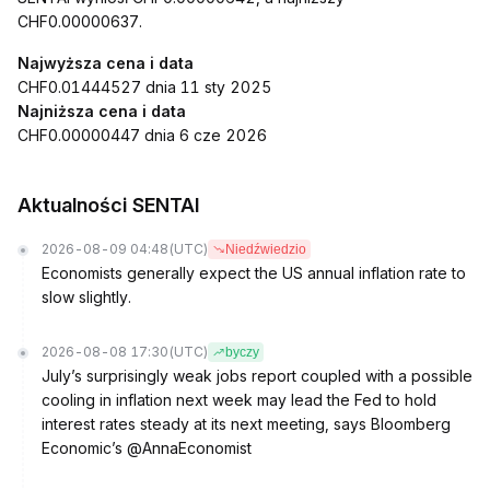
CHF0.00000637.
Najwyższa cena i data
CHF0.01444527 dnia 11 sty 2025
Najniższa cena i data
CHF0.00000447 dnia 6 cze 2026
Aktualności SENTAI
2026-08-09 04:48
(UTC)
Niedźwiedzio
Economists generally expect the US annual inflation rate to
slow slightly.
2026-08-08 17:30
(UTC)
byczy
July’s surprisingly weak jobs report coupled with a possible
cooling in inflation next week may lead the Fed to hold
interest rates steady at its next meeting, says Bloomberg
Economic’s @AnnaEconomist