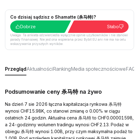
Co dzisiaj sądzisz o Shamatte (杀马特)?
Dobrze
Słabo
Uwaga: Ta ankieta odzwierciedla wyłącznie opinie użytkowników i nie stanowi
porady finansowej. Nie jest ona wspierana przez Bybit EU ani nie ma na celu
wskazywania przyszłych wyników.
Przegląd
Aktualności
Ranking
Media społecznościowe
FAQ
Podsumowanie ceny 杀马特 na żywo
Na dzień 7 sie 2026 łączna kapitalizacja rynkowa 杀马特
wynosi CHF15.98K, co stanowi zmianę o 0.00% w ciągu
ostatnich 24 godzin. Aktualna cena 杀马特 to CHF0.00001598,
a 24-godzinny wolumen tradingu wynosi CHF2.13. Podaż w
obiegu 杀马特 wynosi 1.00B, przy czym maksymalna podaż to
1.00B. Pod względem kapitalizacji rynkowej 杀马特 zajmuje