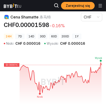
Zarejestruj się
Ceny kryptowalut
Cena Shamatte 杀马特
Cena Shamatte
杀马特
CHF
CHF0.00001598
-0.16%
24H
7D
14D
30D
60D
200D
1Y
Niski
CHF
0.000016
Wysoki
CHF
0.000016