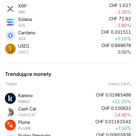
CHF
1.027
XRP
-2.30%
XRP
CHF
72.92
Solana
-1.80%
SOL
CHF
0.201511
Cardano
+7.10%
ADA
CHF
0.999678
USD1
0.00%
USD1
Trendujące monety
Token
Cena i 24H%
CHF
0.01985468
Kamino
+11.20%
KMNO
CHF
0.100632
Cash Cat
-14.40%
CASHCAT
CHF
0.01182042
Plume
+7.50%
PLUME
CHF
0.00605838
Pudgy Penguins