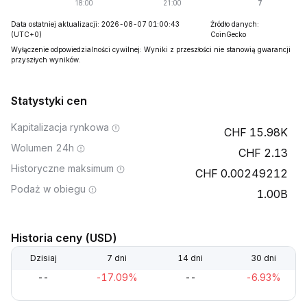
Data ostatniej aktualizacji: 2026-08-07 01:00:43
Źródło danych:
(UTC+0)
CoinGecko
Wyłączenie odpowiedzialności cywilnej: Wyniki z przeszłości nie stanowią gwarancji
przyszłych wyników.
Statystyki cen
Kapitalizacja rynkowa
15.98K
Wolumen 24h
2.13
Historyczne maksimum
0.00249212
Podaż w obiegu
1.00B
Historia ceny (USD)
Dzisiaj
7 dni
14 dni
30 dni
--
-17.09%
--
-6.93%