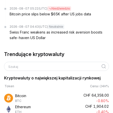
2026-08-07 05:22
(UTC)
Niedźwiedzio
Bitcoin price slips below $65K after US jobs data
2026-08-07 04:43
(UTC)
Neutralnie
Swiss Franc weakens as increased risk aversion boosts
safe-haven US Dollar
Trendujące kryptowaluty
Szukaj
Kryptowaluty o największej kapitalizacji rynkowej
Token
Cena i 24H%
CHF
64,358.00
Bitcoin
-0.80%
BTC
CHF
1,904.02
Ethereum
-0.40%
ETH