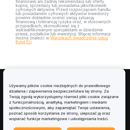
finansowej ani żadnej rekomendacji lub oferty
kupna, sprzedaży lub posiadania jakichkolwiek
cyfrowych aktywów. Przed rozpoczęciem handlu
lub posiadaniem cyfrowych aktywów inwestorzy
powinni dokładnie ocenić swoją sytuację
finansową i tolerancję ryzyka oraz, w stosownych
przypadkach, skonsultować się z
wykwalifikowanymi specjalistami w dziedzinie
prawa, podatków lub inwestycji. Więcej informacji
można znaleźć w
Warunkach świadczenia usług
Bybit EU
.
Informacje
Używamy plików cookie niezbędnych do prawidłowego
działania i zapewnienia bezpieczeństwa tej strony. Za
Usługi
Twoją zgodą wykorzystujemy również pliki cookie związane
z funkcjonalnością, analityką, marketingiem i mediami
społecznościowymi, aby zapamiętać Twoje ustawienia,
Obsługa Klienta
poznać sposób korzystania ze strony, ulepszać ją oraz
wspierać funkcje marketingowe i udostępniania treści.
Produkty