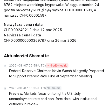
8782 miejsce w rankingu kryptowalut. W ciągu ostatnich 24
godzin najwyższy kurs 杀马特 wyniósł CHF0.00001599, a
najniższy CHF0.00001587.
Najwyższa cena i data
CHF0.00249212 dnia 12 paź 2025
Najniższa cena i data
CHF0.000000000269787 dnia 26 mar 2026
Aktualności Shamatte
2026-08-07 06:58
(UTC)
Niedźwiedzio
Federal Reserve Chairman Kevin Warsh Allegedly Prepared
to Support Interest Rate Hike at September Meeting
2026-08-07 06:35
(UTC)
Neutralnie
Preview: Markets focus on tonight's U.S. July
unemployment rate and non-farm data, with institutional
outlooks in review