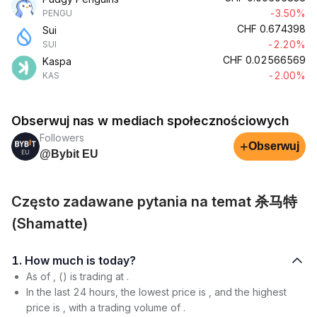
-3.50%
PENGU
CHF
0.674398
Sui
-2.20%
SUI
CHF
0.02566569
Kaspa
-2.00%
KAS
Obserwuj nas w mediach społecznościowych
Followers
+
Obserwuj
@Bybit EU
Często zadawane pytania na temat 杀马特
(Shamatte)
1. How much is today?
As of , () is trading at .
In the last 24 hours, the lowest price is , and the highest
price is , with a trading volume of .