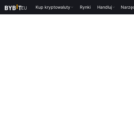
Kup kryptowaluty
Rynki
Handluj
Narzę