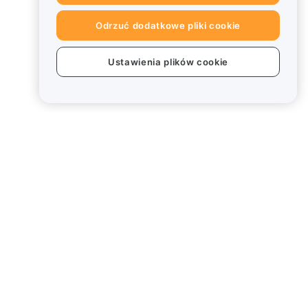
Odrzuć dodatkowe pliki cookie
Ustawienia plików cookie
Informacje prawne
Polityka dotycząca konfliktu
interesów
Podsumowanie polityki
powiernictwa i zarządzania
Informacje ESG
Biuletyny informacyjne
kryptoaktywów