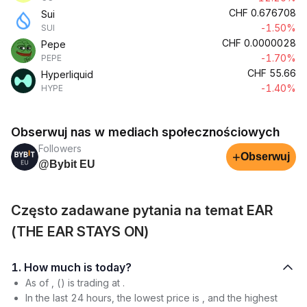
CHF
0.676708
Sui
-1.50%
SUI
CHF
0.0000028
Pepe
-1.70%
PEPE
CHF
55.66
Hyperliquid
-1.40%
HYPE
Obserwuj nas w mediach społecznościowych
Followers
+
Obserwuj
@Bybit EU
Często zadawane pytania na temat EAR
(THE EAR STAYS ON)
1. How much is today?
As of , () is trading at .
In the last 24 hours, the lowest price is , and the highest