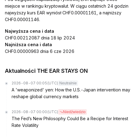
miejsce w rankingu kryptowalut. W ciągu ostatnich 24 godzin
najwyższy kurs EAR wyniósł CHF0.00001161, a najniższy
CHF0.00001146.
Najwyższa cena i data
CHF0.00212087 dnia 18 lip 2024
Najniższa cena i data
CHF0.00000963 dnia 6 cze 2026
Aktualności THE EAR STAYS ON
2026-08-07 00:05
(UTC)
Neutralnie
A 'weaponized' yen: How the U.S.-Japan intervention may
reshape global currency markets
2026-08-07 00:00
(UTC)
Niedźwiedzio
The Fed’s New Philosophy Could Be a Recipe for Interest
Rate Volatility