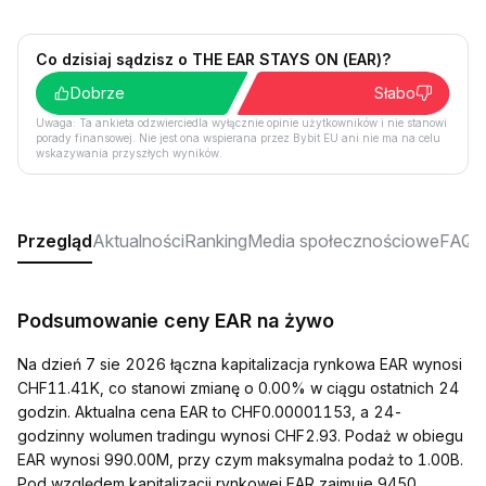
Co dzisiaj sądzisz o THE EAR STAYS ON (EAR)?
Dobrze
Słabo
Uwaga: Ta ankieta odzwierciedla wyłącznie opinie użytkowników i nie stanowi
porady finansowej. Nie jest ona wspierana przez Bybit EU ani nie ma na celu
wskazywania przyszłych wyników.
Przegląd
Aktualności
Ranking
Media społecznościowe
FAQ
Podsumowanie ceny EAR na żywo
Na dzień 7 sie 2026 łączna kapitalizacja rynkowa EAR wynosi
CHF11.41K, co stanowi zmianę o 0.00% w ciągu ostatnich 24
godzin. Aktualna cena EAR to CHF0.00001153, a 24-
godzinny wolumen tradingu wynosi CHF2.93. Podaż w obiegu
EAR wynosi 990.00M, przy czym maksymalna podaż to 1.00B.
Pod względem kapitalizacji rynkowej EAR zajmuje 9450