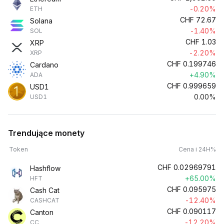
-0.20%
ETH
CHF
72.67
Solana
-1.40%
SOL
CHF
1.03
XRP
-2.20%
XRP
CHF
0.199746
Cardano
+4.90%
ADA
CHF
0.999659
USD1
0.00%
USD1
Trendujące monety
Token
Cena i 24H%
CHF
0.02969791
Hashflow
+65.00%
HFT
CHF
0.095975
Cash Cat
-12.40%
CASHCAT
CHF
0.090117
Canton
-12.20%
CC