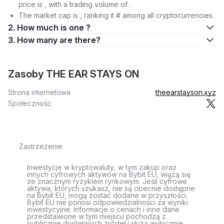
price is , with a trading volume of .
The market cap is , ranking it # among all cryptocurrencies.
2. How much is one ?
3. How many are there?
Zasoby THE EAR STAYS ON
Strona internetowa
theearstayson.xyz
Społeczność
Zastrzeżenie
Inwestycje w kryptowaluty, w tym zakup oraz
innych cyfrowych aktywów na Bybit EU, wiążą się
ze znacznym ryzykiem rynkowym. Jeśli cyfrowe
aktywa, których szukasz, nie są obecnie dostępne
na Bybit EU, mogą zostać dodane w przyszłości.
Bybit EU nie ponosi odpowiedzialności za wyniki
inwestycyjne. Informacje o cenach i inne dane
przedstawione w tym miejscu pochodzą z
publicznie dostępnych źródeł i służą wyłącznie