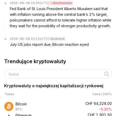
2026-08-06 23:35
(UTC)
Niedźwiedzio
Fed Bank of St. Louis President Alberto Musalem said that
with inflation running above the central bank’s 2% target,
policymakers cannot afford to tolerate higher inflation while
they wait for the possibility of stronger productivity growth.
2026-08-06 23:13
(UTC)
Neutralnie
July US jobs report due; Bitcoin reaction eyed
Trendujące kryptowaluty
Szukaj
Kryptowaluty o największej kapitalizacji rynkowej
Token
Cena i 24H%
CHF
64,328.00
Bitcoin
-0.30%
BTC
CHF
1,901.50
Ethereum