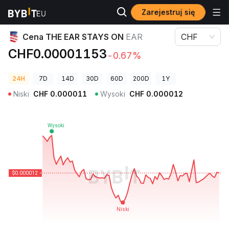
Zarejestruj się
Ceny kryptowalut
Cena THE EAR STAYS ON EAR
Cena THE EAR STAYS ON
EAR
CHF
CHF0.00001153
-0.67%
24H
7D
14D
30D
60D
200D
1Y
Niski
CHF
0.000011
Wysoki
CHF
0.000012