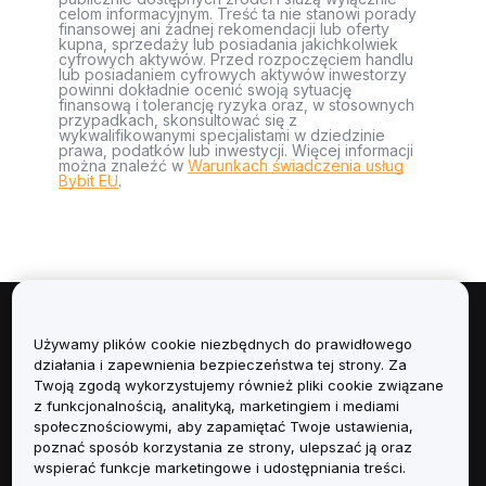
celom informacyjnym. Treść ta nie stanowi porady
finansowej ani żadnej rekomendacji lub oferty
kupna, sprzedaży lub posiadania jakichkolwiek
cyfrowych aktywów. Przed rozpoczęciem handlu
lub posiadaniem cyfrowych aktywów inwestorzy
powinni dokładnie ocenić swoją sytuację
finansową i tolerancję ryzyka oraz, w stosownych
przypadkach, skonsultować się z
wykwalifikowanymi specjalistami w dziedzinie
prawa, podatków lub inwestycji. Więcej informacji
można znaleźć w
Warunkach świadczenia usług
Bybit EU
.
Informacje
Używamy plików cookie niezbędnych do prawidłowego
działania i zapewnienia bezpieczeństwa tej strony. Za
Usługi
Twoją zgodą wykorzystujemy również pliki cookie związane
z funkcjonalnością, analityką, marketingiem i mediami
społecznościowymi, aby zapamiętać Twoje ustawienia,
Obsługa Klienta
poznać sposób korzystania ze strony, ulepszać ją oraz
wspierać funkcje marketingowe i udostępniania treści.