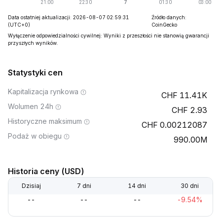
Data ostatniej aktualizacji: 2026-08-07 02:59:31
Źródło danych:
(UTC+0)
CoinGecko
Wyłączenie odpowiedzialności cywilnej: Wyniki z przeszłości nie stanowią gwarancji
przyszłych wyników.
Statystyki cen
Kapitalizacja rynkowa
11.41K
Wolumen 24h
2.93
Historyczne maksimum
0.00212087
Podaż w obiegu
990.00M
Historia ceny (USD)
Dzisiaj
7 dni
14 dni
30 dni
--
--
--
-9.54%