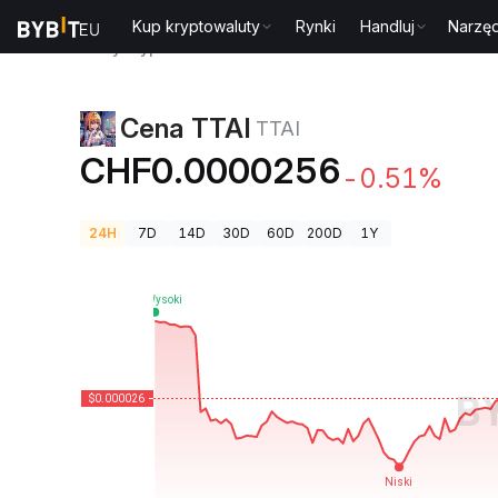
Kup kryptowaluty
Rynki
Handluj
Narzęd
Ceny kryptowalut
Cena TTAI TTAI
Cena TTAI
TTAI
CHF0.0000256
-0.51%
24H
7D
14D
30D
60D
200D
1Y