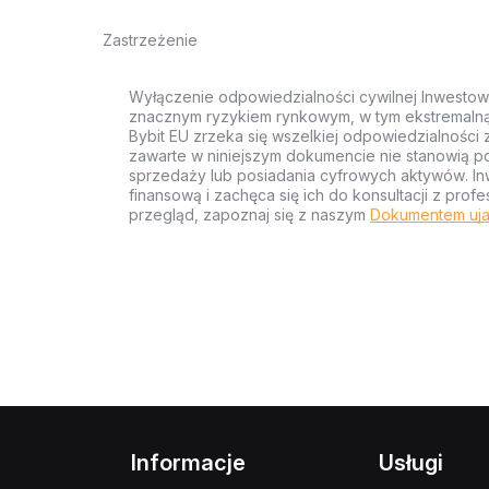
Zastrzeżenie
Wyłączenie odpowiedzialności cywilnej Inwestow
znacznym ryzykiem rynkowym, w tym ekstremalną z
Bybit EU zrzeka się wszelkiej odpowiedzialności 
zawarte w niniejszym dokumencie nie stanowią po
sprzedaży lub posiadania cyfrowych aktywów. Inw
finansową i zachęca się ich do konsultacji z pr
przegląd, zapoznaj się z naszym
Dokumentem uja
Informacje
Usługi