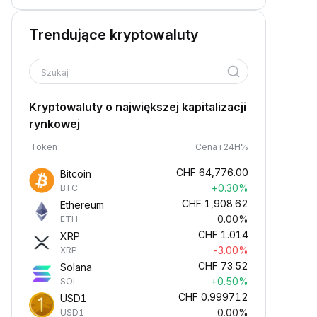
Trendujące kryptowaluty
Szukaj
Kryptowaluty o największej kapitalizacji
rynkowej
Token
Cena i 24H%
CHF
64,776.00
Bitcoin
+0.30%
BTC
CHF
1,908.62
Ethereum
0.00%
ETH
CHF
1.014
XRP
-3.00%
XRP
CHF
73.52
Solana
+0.50%
SOL
CHF
0.999712
USD1
0.00%
USD1