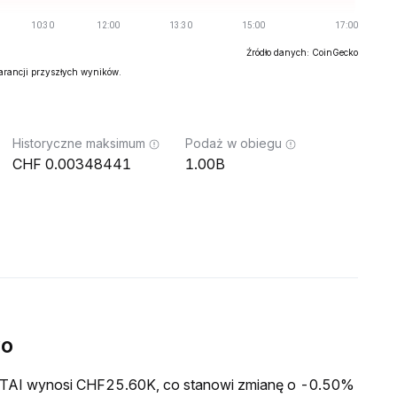
Źródło danych: CoinGecko
warancji przyszłych wyników.
Historyczne maksimum
Podaż w obiegu
0.00348441
1.00B
wo
a TTAI wynosi CHF25.60K, co stanowi zmianę o -0.50%