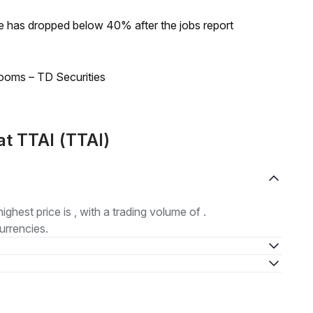
ke has dropped below 40% after the jobs report
looms – TD Securities
at TTAI (TTAI)
highest price is , with a trading volume of .
urrencies.