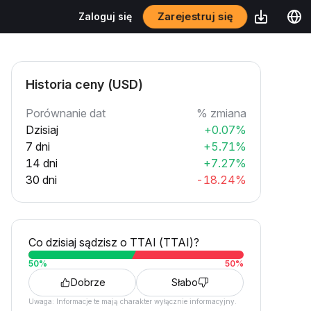
Zarejestruj się
Zaloguj się
Historia ceny (USD)
Porównanie dat
% zmiana
Dzisiaj
+0.07%
7 dni
+5.71%
14 dni
+7.27%
30 dni
-18.24%
Co dzisiaj sądzisz o TTAI (TTAI)?
50
%
50
%
Dobrze
Słabo
Uwaga: Informacje te mają charakter wyłącznie informacyjny.