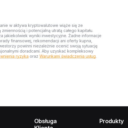
anie w aktywa kryptowalutowe wiąże się ze
miennością i potencjalną utratą całego kapitału.
za jakiekolwiek wyniki inwestycyjne. Żadne informacje
rady finansowej, rekomendacji ani oferty kupna,
estorzy powinni niezależnie ocenić swoją sytuację
ofesjonalnymi doradcami. Aby uzyskać kompleksowy
wnienia ryzyka
oraz
Warunkami świadczenia usług
.
Obsługa
Produkty