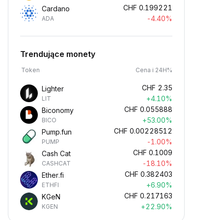
CHF
0.199221
Cardano
-4.40%
ADA
Trendujące monety
Token
Cena i 24H%
CHF
2.35
Lighter
+4.10%
LIT
CHF
0.055888
Biconomy
+53.00%
BICO
CHF
0.00228512
Pump.fun
-1.00%
PUMP
CHF
0.1009
Cash Cat
-18.10%
CASHCAT
CHF
0.382403
Ether.fi
+6.90%
ETHFI
CHF
0.217163
KGeN
+22.90%
KGEN