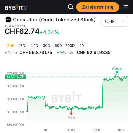
Zarejestruj się
Ceny kryptowalut
Cena Uber (Ondo Tokenized Stock) UBERON
Cena Uber (Ondo Tokenized Stock)
CHF
UBERON
CHF62.74
+4.34%
24H
7D
14D
30D
60D
200D
1Y
Niski
CHF
59.873175
Wysoki
CHF
62.919885