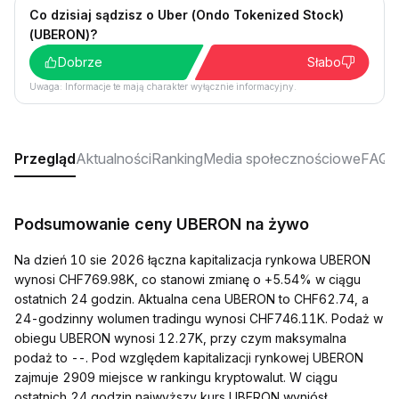
Co dzisiaj sądzisz o Uber (Ondo Tokenized Stock)
(UBERON)?
Dobrze
Słabo
Uwaga: Informacje te mają charakter wyłącznie informacyjny.
Przegląd
Aktualności
Ranking
Media społecznościowe
FAQ
Podsumowanie ceny UBERON na żywo
Na dzień 10 sie 2026 łączna kapitalizacja rynkowa UBERON
wynosi CHF769.98K, co stanowi zmianę o +5.54% w ciągu
ostatnich 24 godzin. Aktualna cena UBERON to CHF62.74, a
24-godzinny wolumen tradingu wynosi CHF746.11K. Podaż w
obiegu UBERON wynosi 12.27K, przy czym maksymalna
podaż to --. Pod względem kapitalizacji rynkowej UBERON
zajmuje 2909 miejsce w rankingu kryptowalut. W ciągu
ostatnich 24 godzin najwyższy kurs UBERON wyniósł