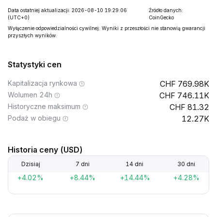
Data ostatniej aktualizacji: 2026-08-10 19:29:06
Źródło danych:
(UTC+0)
CoinGecko
Wyłączenie odpowiedzialności cywilnej: Wyniki z przeszłości nie stanowią gwarancji
przyszłych wyników.
Statystyki cen
Kapitalizacja rynkowa
769.98K
Wolumen 24h
746.11K
Historyczne maksimum
81.32
Podaż w obiegu
12.27K
Historia ceny (USD)
Dzisiaj
7 dni
14 dni
30 dni
+4.02%
+8.44%
+14.44%
+4.28%