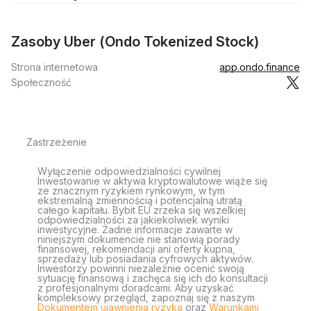
Zasoby Uber (Ondo Tokenized Stock)
Strona internetowa
app.ondo.finance
Społeczność
Zastrzeżenie
Wyłączenie odpowiedzialności cywilnej
Inwestowanie w aktywa kryptowalutowe wiąże się
ze znacznym ryzykiem rynkowym, w tym
ekstremalną zmiennością i potencjalną utratą
całego kapitału. Bybit EU zrzeka się wszelkiej
odpowiedzialności za jakiekolwiek wyniki
inwestycyjne. Żadne informacje zawarte w
niniejszym dokumencie nie stanowią porady
finansowej, rekomendacji ani oferty kupna,
sprzedaży lub posiadania cyfrowych aktywów.
Inwestorzy powinni niezależnie ocenić swoją
sytuację finansową i zachęca się ich do konsultacji
z profesjonalnymi doradcami. Aby uzyskać
kompleksowy przegląd, zapoznaj się z naszym
Dokumentem ujawnienia ryzyka
oraz
Warunkami