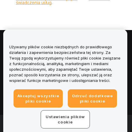
świadczenia usług
.
Informacje
Używamy plików cookie niezbędnych do prawidłowego
działania i zapewnienia bezpieczeństwa tej strony. Za
Usługi
Twoją zgodą wykorzystujemy również pliki cookie związane
z funkcjonalnością, analityką, marketingiem i mediami
społecznościowymi, aby zapamiętać Twoje ustawienia,
Obsługa Klienta
poznać sposób korzystania ze strony, ulepszać ją oraz
wspierać funkcje marketingowe i udostępniania treści.
Produkty
Akceptuj wszystkie
Odrzuć dodatkowe
Informacje prawne
pliki cookie
pliki cookie
Ustawienia plików
© 2025-2026 Bybit.eu. All rights reserved.
cookie
Warunki świadczenia usług
|
Polityka Prywatności
|
Dane