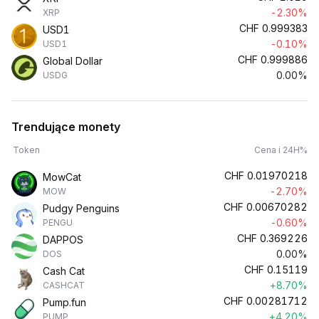
-2.30%
XRP
CHF
0.999383
USD1
-0.10%
USD1
CHF
0.999886
Global Dollar
0.00%
USDG
Trendujące monety
Token
Cena i 24H%
CHF
0.01970218
MowCat
-2.70%
MOW
CHF
0.00670282
Pudgy Penguins
-0.60%
PENGU
CHF
0.369226
DAPPOS
0.00%
DOS
CHF
0.15119
Cash Cat
+8.70%
CASHCAT
CHF
0.00281712
Pump.fun
+4.20%
PUMP