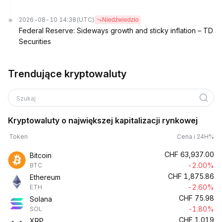
2026-08-10 14:38
(UTC)
Niedźwiedzio
Federal Reserve: Sideways growth and sticky inflation – TD
Securities
Trendujące kryptowaluty
Szukaj
Kryptowaluty o największej kapitalizacji rynkowej
Token
Cena i 24H%
CHF
63,937.00
Bitcoin
-2.00%
BTC
CHF
1,875.86
Ethereum
-2.60%
ETH
CHF
75.98
Solana
-1.80%
SOL
CHF
1.019
XRP