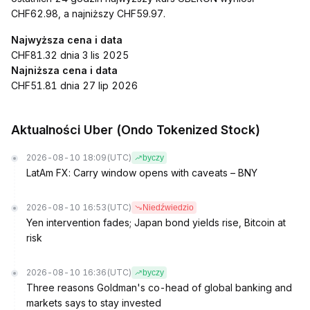
CHF62.98, a najniższy CHF59.97.
Najwyższa cena i data
CHF81.32 dnia 3 lis 2025
Najniższa cena i data
CHF51.81 dnia 27 lip 2026
Aktualności Uber (Ondo Tokenized Stock)
2026-08-10 18:09
(UTC)
byczy
LatAm FX: Carry window opens with caveats – BNY
2026-08-10 16:53
(UTC)
Niedźwiedzio
Yen intervention fades; Japan bond yields rise, Bitcoin at
risk
2026-08-10 16:36
(UTC)
byczy
Three reasons Goldman's co-head of global banking and
markets says to stay invested