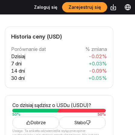
Zaloguj się
Zarejestruj się
Historia ceny (USD)
Porównanie dat
% zmiana
Dzisiaj
-0.02%
7 dni
+0.03%
14 dni
-0.09%
30 dni
+0.05%
Co dzisiaj sądzisz o USDu (USDU)?
50
%
50
%
Dobrze
Słabo
Uwaga: Ta ankieta odzwierciedla wyłącznie opinie