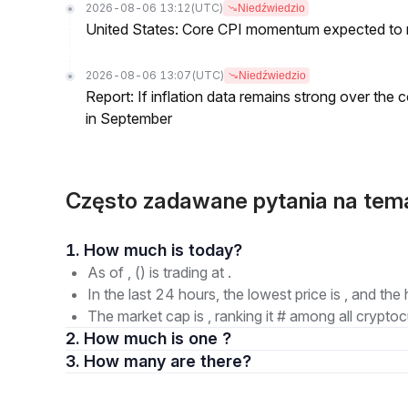
2026-08-06 13:12
(UTC)
Niedźwiedzio
United States: Core CPI momentum expected to re
2026-08-06 13:07
(UTC)
Niedźwiedzio
Report: If inflation data remains strong over the 
in September
Często zadawane pytania na te
1. How much is today?
As of , () is trading at .
In the last 24 hours, the lowest price is , and the 
The market cap is , ranking it # among all cryptoc
2. How much is one ?
3. How many are there?