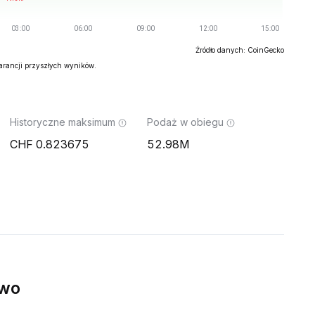
Źródło danych: CoinGecko
warancji przyszłych wyników.
Historyczne maksimum
Podaż w obiegu
0.823675
52.98M
ywo