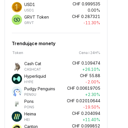
CHF
0.999535
USD1
0.00%
USD1
CHF
0.287321
GRVT Token
-11.30%
GRVT
Trendujące monety
Token
Cena i 24H%
CHF
0.109474
Cash Cat
+26.10%
CASHCAT
CHF
55.88
Hyperliquid
-2.00%
HYPE
CHF
0.00619705
Pudgy Penguins
+2.30%
PENGU
CHF
0.02010644
Pons
-19.50%
PONS
CHF
0.204094
Heima
+11.40%
HEI
CHF
0.099852
Canton