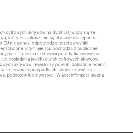
ych cyfrowych aktywów na Bybit EU, wiążą się ze
wa, których szukasz, nie są obecnie dostępne na
it EU nie ponosi odpowiedzialności za wyniki
rzedstawione w tym miejscu pochodzą z publicznie
acyjnym. Treść ta nie stanowi porady finansowej ani
 lub posiadania jakichkolwiek cyfrowych aktywów.
rowych aktywów inwestorzy powinni dokładnie ocenić
z, w stosownych przypadkach, skonsultować się z
wa, podatków lub inwestycji. Więcej informacji można
.