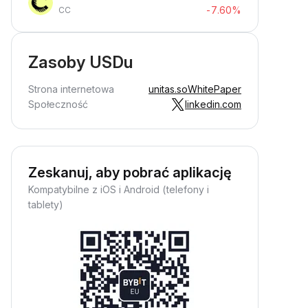
-7.60%
CC
Zasoby USDu
Strona internetowa
unitas.so
WhitePaper
Społeczność
linkedin.com
Zeskanuj, aby pobrać aplikację
Kompatybilne z iOS i Android (telefony i
tablety)