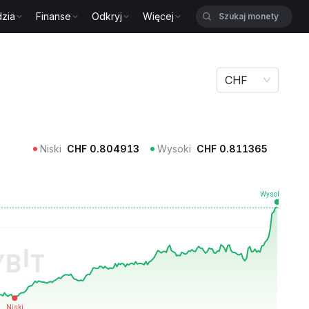
zia
Finanse
Odkryj
Więcej
CHF
Niski
CHF
0.804913
Wysoki
CHF
0.811365