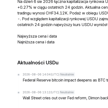
Na dzień 6 sie 2026 łączna kapitalizacja rynkow
+0.27% w ciągu ostatnich 24 godzin. Aktualna 
tradingu wynosi CHF34.12K. Podaż w obiegu USD
-. Pod względem kapitalizacji rynkowej USDU zajmu
ostatnich 24 godzin najwyższy kurs USDU wyniós
Najwyższa cena i data
Najniższa cena i data
Aktualności USDu
2026-08-06 14:04
(UTC)
Neutralnie
Federal Reserve bitcoin impact deepens as BTC t
2026-08-06 13:12
(UTC)
Neutralnie
Wall Street cries out over Fed reform, Dimon back