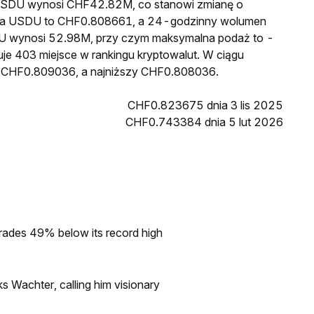
a USDU wynosi CHF42.82M, co stanowi zmianę o
cena USDU to CHF0.808661, a 24-godzinny wolumen
U wynosi 52.98M, przy czym maksymalna podaż to -
je 403 miejsce w rankingu kryptowalut. W ciągu
ł CHF0.809036, a najniższy CHF0.808036.
CHF0.823675 dnia 3 lis 2025
CHF0.743384 dnia 5 lut 2026
rades 49% below its record high
s Wachter, calling him visionary