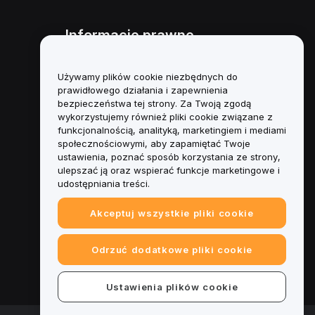
Informacje prawne
Polityka dotycząca konfliktu
interesów
Używamy plików cookie niezbędnych do
prawidłowego działania i zapewnienia
Podsumowanie polityki
bezpieczeństwa tej strony. Za Twoją zgodą
powiernictwa i zarządzania
wykorzystujemy również pliki cookie związane z
funkcjonalnością, analityką, marketingiem i mediami
Informacje ESG
społecznościowymi, aby zapamiętać Twoje
ustawienia, poznać sposób korzystania ze strony,
Biuletyny informacyjne
ulepszać ją oraz wspierać funkcje marketingowe i
kryptoaktywów
udostępniania treści.
Akceptuj wszystkie pliki cookie
Odrzuć dodatkowe pliki cookie
Ustawienia plików cookie