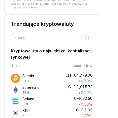
użytkowników i nie stanowi porady finansowej. Nie jest ona
wspierana przez Bybit EU ani nie ma na celu wskazywania
przyszłych wyników.
Trendujące kryptowaluty
Szukaj
Kryptowaluty o największej kapitalizacji
rynkowej
Token
Cena i 24H%
CHF
64,779.00
Bitcoin
+0.70%
BTC
CHF
1,915.73
Ethereum
+2.10%
ETH
CHF
73.50
Solana
-0.50%
SOL
CHF
1.05
XRP
-1.30%
XRP