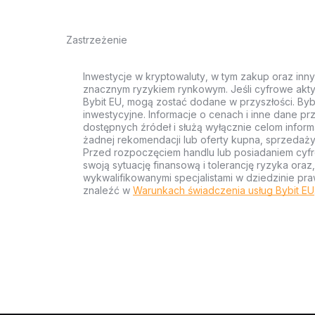
Zastrzeżenie
Inwestycje w kryptowaluty, w tym zakup oraz inn
znacznym ryzykiem rynkowym. Jeśli cyfrowe akty
Bybit EU, mogą zostać dodane w przyszłości. Byb
inwestycyjne. Informacje o cenach i inne dane p
dostępnych źródeł i służą wyłącznie celom inform
żadnej rekomendacji lub oferty kupna, sprzedaży
Przed rozpoczęciem handlu lub posiadaniem cyf
swoją sytuację finansową i tolerancję ryzyka ora
wykwalifikowanymi specjalistami w dziedzinie pra
znaleźć w
Warunkach świadczenia usług Bybit EU