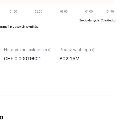
Źródło danych: CoinGecko
warancji przyszłych wyników.
Historyczne maksimum
Podaż w obiegu
0.00019601
802.19M
o