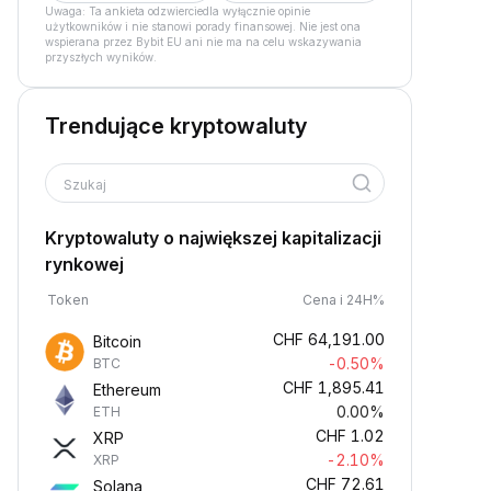
Uwaga: Ta ankieta odzwierciedla wyłącznie opinie
użytkowników i nie stanowi porady finansowej. Nie jest ona
wspierana przez Bybit EU ani nie ma na celu wskazywania
przyszłych wyników.
Trendujące kryptowaluty
Szukaj
Kryptowaluty o największej kapitalizacji
rynkowej
Token
Cena i 24H%
CHF
64,191.00
Bitcoin
-0.50%
BTC
CHF
1,895.41
Ethereum
0.00%
ETH
CHF
1.02
XRP
-2.10%
XRP
CHF
72.61
Solana