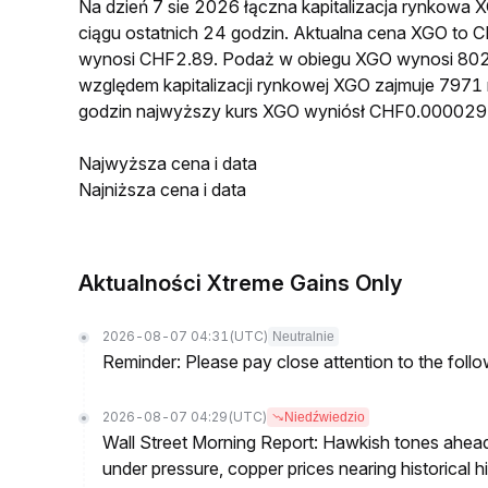
Na dzień 7 sie 2026 łączna kapitalizacja rynkow
ciągu ostatnich 24 godzin. Aktualna cena XGO to
wynosi CHF2.89. Podaż w obiegu XGO wynosi 802
względem kapitalizacji rynkowej XGO zajmuje 7971 
godzin najwyższy kurs XGO wyniósł CHF0.000029
Najwyższa cena i data
Najniższa cena i data
Aktualności Xtreme Gains Only
2026-08-07 04:31
(UTC)
Neutralnie
Reminder: Please pay close attention to the followi
2026-08-07 04:29
(UTC)
Niedźwiedzio
Wall Street Morning Report: Hawkish tones ahead
under pressure, copper prices nearing historical h