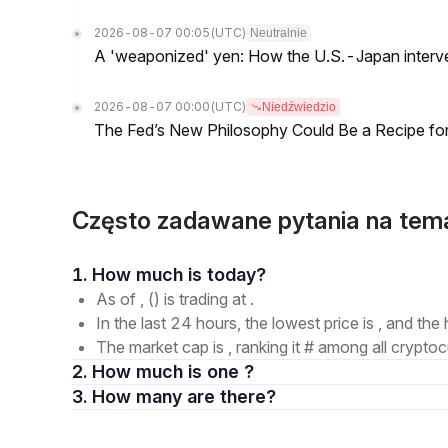
2026-08-07 00:05
(UTC)
Neutralnie
A 'weaponized' yen: How the U.S.-Japan interve
2026-08-07 00:00
(UTC)
Niedźwiedzio
The Fed’s New Philosophy Could Be a Recipe for I
Często zadawane pytania na tem
1. How much is today?
As of , () is trading at .
In the last 24 hours, the lowest price is , and the 
The market cap is , ranking it # among all cryptoc
2. How much is one ?
3. How many are there?