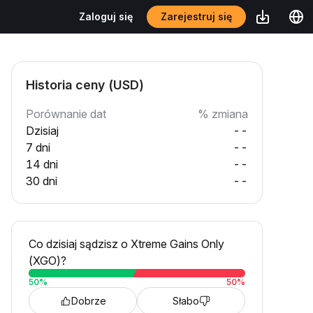
Zarejestruj się
Zaloguj się
Historia ceny (USD)
Porównanie dat
% zmiana
Dzisiaj
--
7 dni
--
14 dni
--
30 dni
--
Co dzisiaj sądzisz o Xtreme Gains Only
(XGO)?
50
%
50
%
Dobrze
Słabo