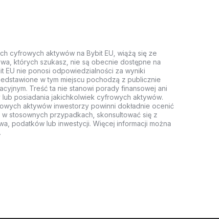
ych cyfrowych aktywów na Bybit EU, wiążą się ze
wa, których szukasz, nie są obecnie dostępne na
it EU nie ponosi odpowiedzialności za wyniki
rzedstawione w tym miejscu pochodzą z publicznie
acyjnym. Treść ta nie stanowi porady finansowej ani
 lub posiadania jakichkolwiek cyfrowych aktywów.
rowych aktywów inwestorzy powinni dokładnie ocenić
z, w stosownych przypadkach, skonsultować się z
wa, podatków lub inwestycji. Więcej informacji można
.