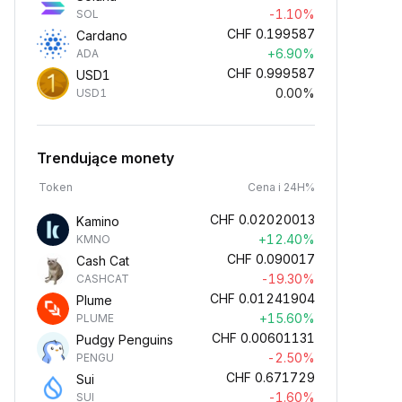
-1.10%
SOL
CHF
0.199587
Cardano
+6.90%
ADA
CHF
0.999587
USD1
0.00%
USD1
Trendujące monety
Token
Cena i 24H%
CHF
0.02020013
Kamino
+12.40%
KMNO
CHF
0.090017
Cash Cat
-19.30%
CASHCAT
CHF
0.01241904
Plume
+15.60%
PLUME
CHF
0.00601131
Pudgy Penguins
-2.50%
PENGU
CHF
0.671729
Sui
-1.60%
SUI