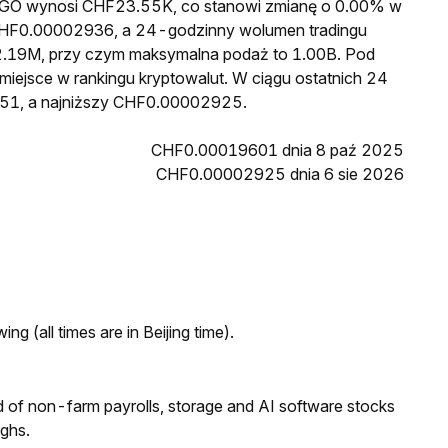
a XGO wynosi CHF23.55K, co stanowi zmianę o 0.00% w
 CHF0.00002936, a 24-godzinny wolumen tradingu
.19M, przy czym maksymalna podaż to 1.00B. Pod
miejsce w rankingu kryptowalut. W ciągu ostatnich 24
51, a najniższy CHF0.00002925.
CHF0.00019601 dnia 8 paź 2025
CHF0.00002925 dnia 6 sie 2026
ng (all times are in Beijing time).
 of non-farm payrolls, storage and AI software stocks
ighs.