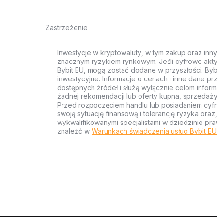
Zastrzeżenie
Inwestycje w kryptowaluty, w tym zakup oraz inn
znacznym ryzykiem rynkowym. Jeśli cyfrowe akty
Bybit EU, mogą zostać dodane w przyszłości. Byb
inwestycyjne. Informacje o cenach i inne dane p
dostępnych źródeł i służą wyłącznie celom inform
żadnej rekomendacji lub oferty kupna, sprzedaży
Przed rozpoczęciem handlu lub posiadaniem cyf
swoją sytuację finansową i tolerancję ryzyka ora
wykwalifikowanymi specjalistami w dziedzinie pra
znaleźć w
Warunkach świadczenia usług Bybit EU