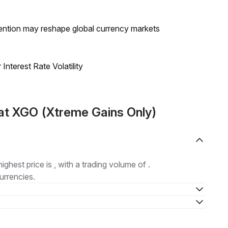
ntion may reshape global currency markets
nterest Rate Volatility
at XGO (Xtreme Gains Only)
highest price is , with a trading volume of .
urrencies.