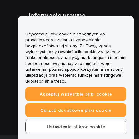
Informacje prawne
Polityka dotycząca konfliktu
interesów
Używamy plików cookie niezbędnych do
prawidłowego działania i zapewnienia
Podsumowanie polityki
bezpieczeństwa tej strony. Za Twoją zgodą
powiernictwa i zarządzania
wykorzystujemy również pliki cookie związane z
funkcjonalnością, analityką, marketingiem i mediami
Informacje ESG
społecznościowymi, aby zapamiętać Twoje
ustawienia, poznać sposób korzystania ze strony,
Biuletyny informacyjne
ulepszać ją oraz wspierać funkcje marketingowe i
kryptoaktywów
udostępniania treści.
Akceptuj wszystkie pliki cookie
Odrzuć dodatkowe pliki cookie
Ustawienia plików cookie