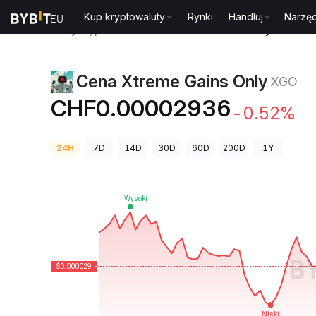
Kup kryptowaluty
Rynki
Handluj
Narzęd
Ceny kryptowalut
Cena Xtreme Gains Only XGO
Cena Xtreme Gains Only
XGO
CHF0.00002936
-0.52%
24H
7D
14D
30D
60D
200D
1Y