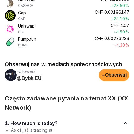
+23.50%
CASHCAT
CHF
0.03196147
Cap
+23.10%
CAP
CHF
4.07
Uniswap
+4.50%
UNI
CHF
0.00233236
Pump.fun
-4.30%
PUMP
Obserwuj nas w mediach społecznościowych
Followers
+
Obserwuj
@Bybit EU
Często zadawane pytania na temat XX (XX
Network)
1. How much is today?
As of , () is trading at .