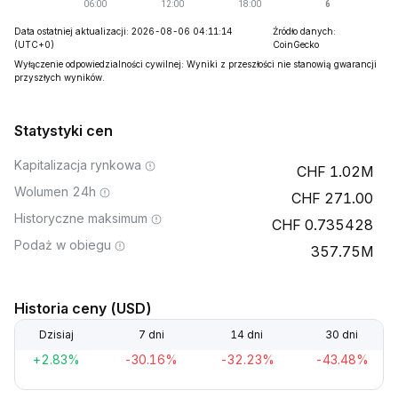
Data ostatniej aktualizacji: 2026-08-06 04:11:14
Źródło danych:
(UTC+0)
CoinGecko
Wyłączenie odpowiedzialności cywilnej: Wyniki z przeszłości nie stanowią gwarancji
przyszłych wyników.
Statystyki cen
Kapitalizacja rynkowa
1.02M
Wolumen 24h
271.00
Historyczne maksimum
0.735428
Podaż w obiegu
357.75M
Historia ceny (USD)
Dzisiaj
7 dni
14 dni
30 dni
+2.83%
-30.16%
-32.23%
-43.48%