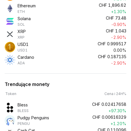
CHF
1,896.62
Ethereum
+1.30%
ETH
CHF
73.48
Solana
-0.90%
SOL
CHF
1.043
XRP
-2.90%
XRP
CHF
0.999517
USD1
0.00%
USD1
CHF
0.187135
Cardano
-2.90%
ADA
Trendujące monety
Token
Cena i 24H%
CHF
0.02417658
Bless
+97.30%
BLESS
CHF
0.00616329
Pudgy Penguins
+1.20%
PENGU
CHF
0.110096
Cash Cat