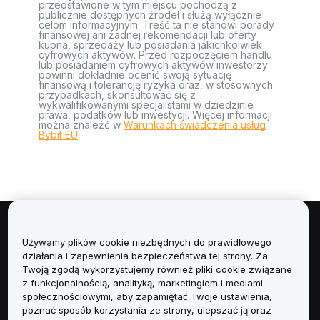
przedstawione w tym miejscu pochodzą z
publicznie dostępnych źródeł i służą wyłącznie
celom informacyjnym. Treść ta nie stanowi porady
finansowej ani żadnej rekomendacji lub oferty
kupna, sprzedaży lub posiadania jakichkolwiek
cyfrowych aktywów. Przed rozpoczęciem handlu
lub posiadaniem cyfrowych aktywów inwestorzy
powinni dokładnie ocenić swoją sytuację
finansową i tolerancję ryzyka oraz, w stosownych
przypadkach, skonsultować się z
wykwalifikowanymi specjalistami w dziedzinie
prawa, podatków lub inwestycji. Więcej informacji
można znaleźć w
Warunkach świadczenia usług
Bybit EU
.
Informacje
Używamy plików cookie niezbędnych do prawidłowego
działania i zapewnienia bezpieczeństwa tej strony. Za
Usługi
Twoją zgodą wykorzystujemy również pliki cookie związane
z funkcjonalnością, analityką, marketingiem i mediami
społecznościowymi, aby zapamiętać Twoje ustawienia,
Obsługa Klienta
poznać sposób korzystania ze strony, ulepszać ją oraz