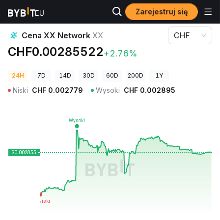
Zarejestruj się
Ceny kryptowalut
Cena XX Network XX
Cena XX Network
XX
CHF
CHF0.00285522
+2.76%
24H
7D
14D
30D
60D
200D
1Y
Niski
CHF
0.002779
Wysoki
CHF
0.002895