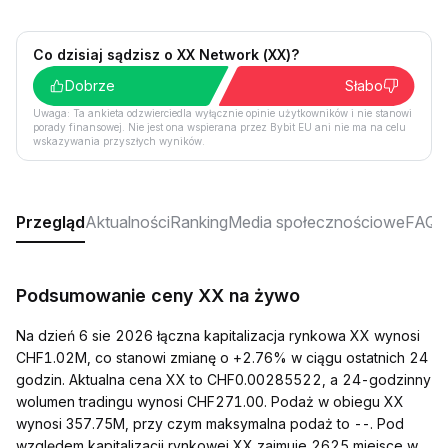
Co dzisiaj sądzisz o XX Network (XX)?
Dobrze
Słabo
Uwaga: Ta ankieta odzwierciedla wyłącznie opinie użytkowników i nie stanowi
porady finansowej. Nie jest ona wspierana przez Bybit EU ani nie ma na celu
wskazywania przyszłych wyników.
Przegląd
Aktualności
Ranking
Media społecznościowe
FAQ
Podsumowanie ceny XX na żywo
Na dzień 6 sie 2026 łączna kapitalizacja rynkowa XX wynosi
CHF1.02M, co stanowi zmianę o +2.76% w ciągu ostatnich 24
godzin. Aktualna cena XX to CHF0.00285522, a 24-godzinny
wolumen tradingu wynosi CHF271.00. Podaż w obiegu XX
wynosi 357.75M, przy czym maksymalna podaż to --. Pod
względem kapitalizacji rynkowej XX zajmuje 2625 miejsce w