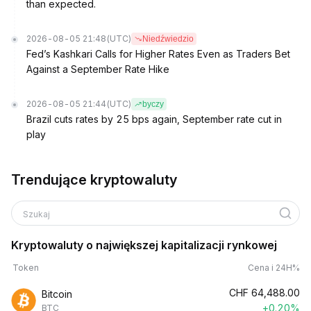
than expected.
2026-08-05 21:48
(UTC)
Niedźwiedzio
Fed’s Kashkari Calls for Higher Rates Even as Traders Bet
Against a September Rate Hike
2026-08-05 21:44
(UTC)
byczy
Brazil cuts rates by 25 bps again, September rate cut in
play
Trendujące kryptowaluty
Szukaj
Kryptowaluty o największej kapitalizacji rynkowej
Token
Cena i 24H%
CHF
64,488.00
Bitcoin
+0.20%
BTC