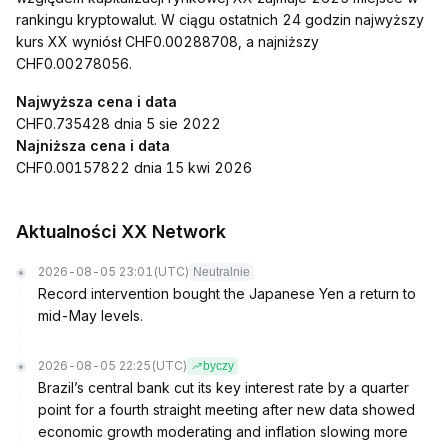
rankingu kryptowalut. W ciągu ostatnich 24 godzin najwyższy
kurs XX wyniósł CHF0.00288708, a najniższy
CHF0.00278056.
Najwyższa cena i data
CHF0.735428 dnia 5 sie 2022
Najniższa cena i data
CHF0.00157822 dnia 15 kwi 2026
Aktualności XX Network
2026-08-05 23:01
(UTC)
Neutralnie
Record intervention bought the Japanese Yen a return to
mid-May levels.
2026-08-05 22:25
(UTC)
byczy
Brazil’s central bank cut its key interest rate by a quarter
point for a fourth straight meeting after new data showed
economic growth moderating and inflation slowing more