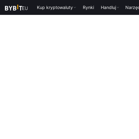
Kup kryptowaluty
Rynki
Handluj
Narzę