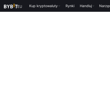
Kup kryptowaluty
Rynki
Handluj
Narzę