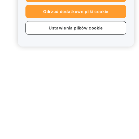
Odrzuć dodatkowe pliki cookie
Ustawienia plików cookie
Informacje prawne
Polityka dotycząca konfliktu
interesów
Podsumowanie polityki
powiernictwa i zarządzania
Informacje ESG
Biuletyny informacyjne
kryptoaktywów