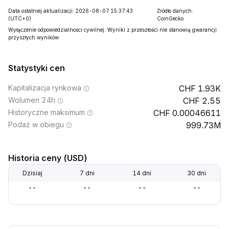
Data ostatniej aktualizacji: 2026-08-07 15:37:43
Źródło danych:
(UTC+0)
CoinGecko
Wyłączenie odpowiedzialności cywilnej: Wyniki z przeszłości nie stanowią gwarancji
przyszłych wyników.
Statystyki cen
Kapitalizacja rynkowa
1.93K
Wolumen 24h
2.55
Historyczne maksimum
0.00046611
Podaż w obiegu
999.73M
Historia ceny (USD)
Dzisiaj
7 dni
14 dni
30 dni
--
--
--
--