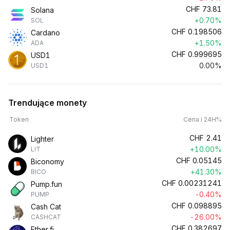
CHF
73.81
Solana
+0.70%
SOL
CHF
0.198506
Cardano
+1.50%
ADA
CHF
0.999695
USD1
0.00%
USD1
Trendujące monety
Token
Cena i 24H%
CHF
2.41
Lighter
+10.00%
LIT
CHF
0.05145
Biconomy
+41.30%
BICO
CHF
0.00231241
Pump.fun
-0.40%
PUMP
CHF
0.098895
Cash Cat
-26.00%
CASHCAT
CHF
0.382697
Ether.fi