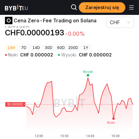
Zarejestruj się
Ceny kryptowalut
Cena Zero-Fee Trading on Solana UNTAXED
Cena Zero-Fee Trading on Solana
CHF
UNTAXED
CHF0.00000193
-0.00%
24H
7D
14D
30D
60D
200D
1Y
Niski
CHF
0.000002
Wysoki
CHF
0.000002