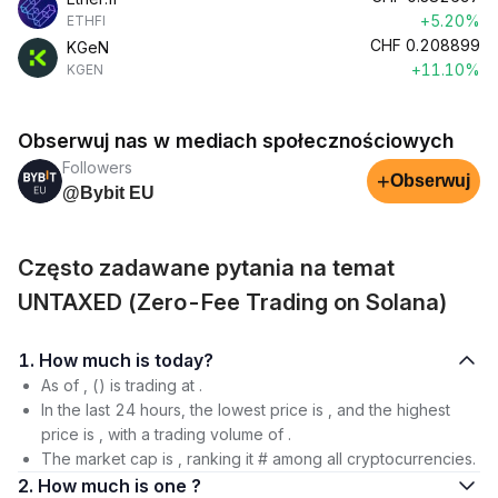
+5.20%
ETHFI
CHF
0.208899
KGeN
+11.10%
KGEN
Obserwuj nas w mediach społecznościowych
Followers
+
Obserwuj
@Bybit EU
Często zadawane pytania na temat
UNTAXED (Zero-Fee Trading on Solana)
1. How much is today?
As of , () is trading at .
In the last 24 hours, the lowest price is , and the highest
price is , with a trading volume of .
The market cap is , ranking it # among all cryptocurrencies.
2. How much is one ?