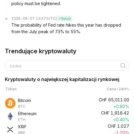
policy must be tightened
2026-08-07 13:57
(UTC)
byczy
The probability of Fed rate hikes this year has dropped
from the July peak of 73% to 55%.
Trendujące kryptowaluty
Szukaj
Kryptowaluty o największej kapitalizacji rynkowej
Token
Cena i 24H%
CHF
65,011.00
Bitcoin
+0.90%
BTC
CHF
1,916.42
Ethereum
+0.40%
ETH
CHF
1.027
XRP
-1.70%
XRP