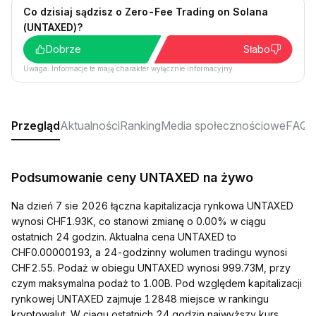
Co dzisiaj sądzisz o Zero-Fee Trading on Solana
(UNTAXED)?
Dobrze
Słabo
Uwaga: Informacje te mają charakter wyłącznie informacyjny.
Przegląd
Aktualności
Ranking
Media społecznościowe
FAQ
Podsumowanie ceny UNTAXED na żywo
Na dzień 7 sie 2026 łączna kapitalizacja rynkowa UNTAXED
wynosi CHF1.93K, co stanowi zmianę o 0.00% w ciągu
ostatnich 24 godzin. Aktualna cena UNTAXED to
CHF0.00000193, a 24-godzinny wolumen tradingu wynosi
CHF2.55. Podaż w obiegu UNTAXED wynosi 999.73M, przy
czym maksymalna podaż to 1.00B. Pod względem kapitalizacji
rynkowej UNTAXED zajmuje 12848 miejsce w rankingu
kryptowalut. W ciągu ostatnich 24 godzin najwyższy kurs