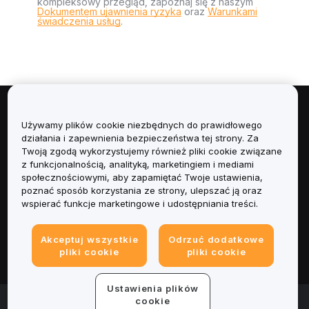
kompleksowy przegląd, zapoznaj się z naszym
Dokumentem ujawnienia ryzyka
oraz
Warunkami
świadczenia usług
.
Informacje
Używamy plików cookie niezbędnych do prawidłowego
działania i zapewnienia bezpieczeństwa tej strony. Za
Usługi
Twoją zgodą wykorzystujemy również pliki cookie związane
z funkcjonalnością, analityką, marketingiem i mediami
społecznościowymi, aby zapamiętać Twoje ustawienia,
Obsługa Klienta
poznać sposób korzystania ze strony, ulepszać ją oraz
wspierać funkcje marketingowe i udostępniania treści.
Produkty
Akceptuj wszystkie
Odrzuć dodatkowe
Informacje prawne
pliki cookie
pliki cookie
Ustawienia plików
© 2025-2026 Bybit.eu. All rights reserved.
cookie