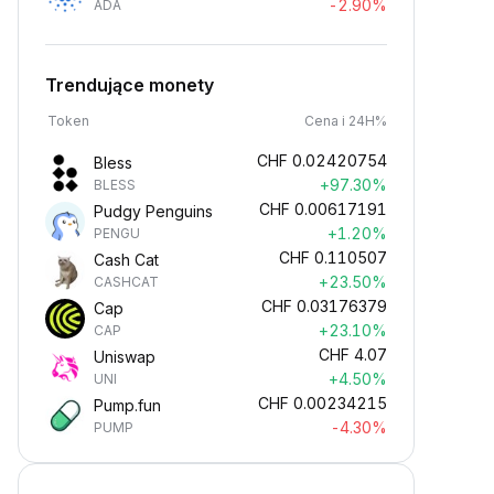
-2.90%
ADA
Trendujące monety
Token
Cena i 24H%
CHF
0.02420754
Bless
+97.30%
BLESS
CHF
0.00617191
Pudgy Penguins
+1.20%
PENGU
CHF
0.110507
Cash Cat
+23.50%
CASHCAT
CHF
0.03176379
Cap
+23.10%
CAP
CHF
4.07
Uniswap
+4.50%
UNI
CHF
0.00234215
Pump.fun
-4.30%
PUMP