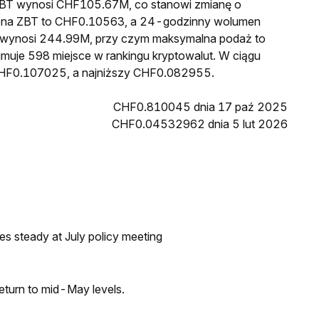
a ZBT wynosi CHF105.67M, co stanowi zmianę o
cena ZBT to CHF0.10563, a 24-godzinny wolumen
 wynosi 244.99M, przy czym maksymalna podaż to
jmuje 598 miejsce w rankingu kryptowalut. W ciągu
 CHF0.107025, a najniższy CHF0.082955.
CHF0.810045 dnia 17 paź 2025
CHF0.04532962 dnia 5 lut 2026
tes steady at July policy meeting
eturn to mid-May levels.