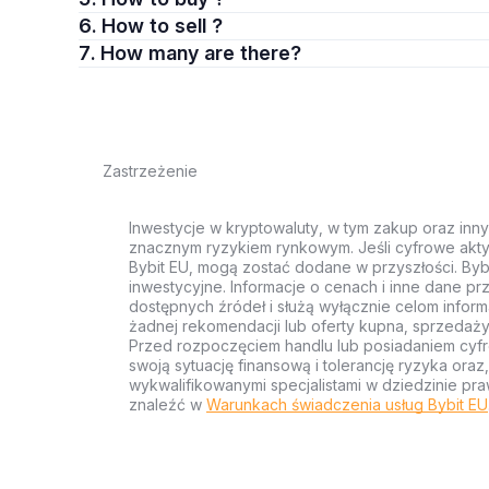
6. How to sell ?
7. How many are there?
Zastrzeżenie
Inwestycje w kryptowaluty, w tym zakup oraz inn
znacznym ryzykiem rynkowym. Jeśli cyfrowe akty
Bybit EU, mogą zostać dodane w przyszłości. Byb
inwestycyjne. Informacje o cenach i inne dane p
dostępnych źródeł i służą wyłącznie celom inform
żadnej rekomendacji lub oferty kupna, sprzedaży
Przed rozpoczęciem handlu lub posiadaniem cyf
swoją sytuację finansową i tolerancję ryzyka ora
wykwalifikowanymi specjalistami w dziedzinie pra
znaleźć w
Warunkach świadczenia usług Bybit EU