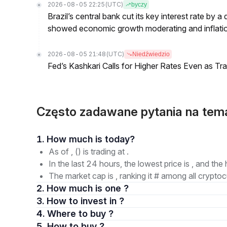
2026-08-05 22:25
(UTC)
byczy
Brazil’s central bank cut its key interest rate by a
showed economic growth moderating and inflati
2026-08-05 21:48
(UTC)
Niedźwiedzio
Fed’s Kashkari Calls for Higher Rates Even as T
Często zadawane pytania na te
1. How much is today?
As of , () is trading at .
In the last 24 hours, the lowest price is , and the 
The market cap is , ranking it # among all cryptoc
2. How much is one ?
3. How to invest in ?
4. Where to buy ?
5. How to buy ?