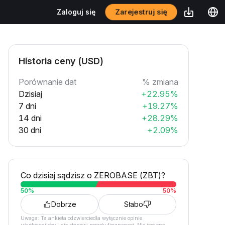
Zarejestruj się
Zaloguj się
Historia ceny (USD)
Porównanie dat
% zmiana
Dzisiaj
+22.95%
7 dni
+19.27%
14 dni
+28.29%
30 dni
+2.09%
Co dzisiaj sądzisz o ZEROBASE (ZBT)?
50
%
50
%
Dobrze
Słabo
Uwaga: Ta ankieta odzwierciedla wyłącznie opinie