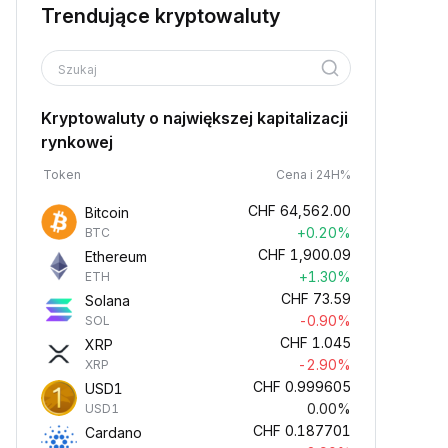
Trendujące kryptowaluty
Szukaj
Kryptowaluty o największej kapitalizacji
rynkowej
Token
Cena i 24H%
CHF
64,562.00
Bitcoin
+0.20%
BTC
CHF
1,900.09
Ethereum
+1.30%
ETH
CHF
73.59
Solana
-0.90%
SOL
CHF
1.045
XRP
-2.90%
XRP
CHF
0.999605
USD1
0.00%
USD1
CHF
0.187701
Cardano