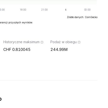
Źródło danych: CoinGecko
warancji przyszłych wyników.
Historyczne maksimum
Podaż w obiegu
0.810045
244.99M
o