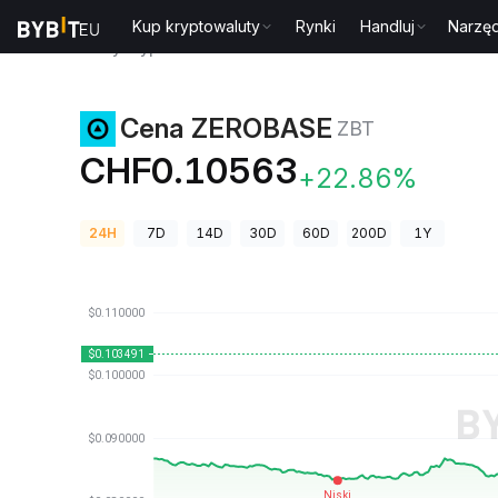
Kup kryptowaluty
Rynki
Handluj
Narzęd
Ceny kryptowalut
Cena ZEROBASE ZBT
Cena ZEROBASE
ZBT
CHF0.10563
+22.86%
24H
7D
14D
30D
60D
200D
1Y