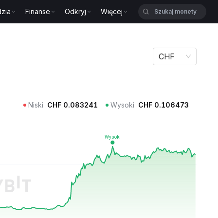
zia
Finanse
Odkryj
Więcej
CHF
Niski
CHF
0.083241
Wysoki
CHF
0.106473