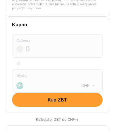
użytkowników i nie stanowi porady finansowej. Nie jest ona
wspierana przez Bybit EU ani nie ma na celu wskazywania
przyszłych wyników.
Kupno
Odbierz
Wydaj
CHF
CHF
Kup ZBT
→
Kalkulator ZBT do CHF