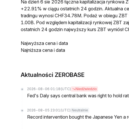
Na dzień 6 sie 2026 łączna kapitalizacja rynkow
+22.91% w ciągu ostatnich 24 godzin. Aktualna 
tradingu wynosi CHF34.78M. Podaż w obiegu ZBT
1.00B. Pod względem kapitalizacji rynkowej ZBT za
ostatnich 24 godzin najwyższy kurs ZBT wyniósł
Najwyższa cena i data
Najniższa cena i data
Aktualności ZEROBASE
2026-08-06 01:18
(UTC)
Niedźwiedzio
Fed's Daly says central bank was right to hold ra
2026-08-05 23:01
(UTC)
Neutralnie
Record intervention bought the Japanese Yen a r