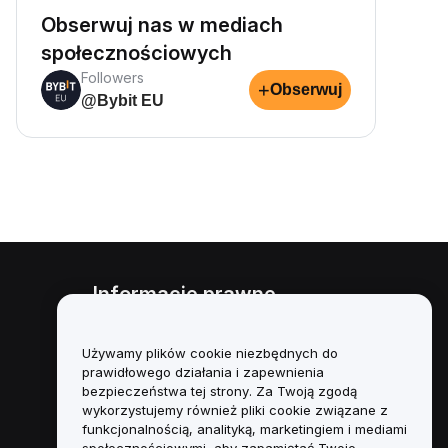
Obserwuj nas w mediach
społecznościowych
Followers
+
Obserwuj
@Bybit EU
Informacje prawne
Polityka dotycząca konfliktu
interesów
Używamy plików cookie niezbędnych do
prawidłowego działania i zapewnienia
Podsumowanie polityki
bezpieczeństwa tej strony. Za Twoją zgodą
powiernictwa i zarządzania
wykorzystujemy również pliki cookie związane z
funkcjonalnością, analityką, marketingiem i mediami
Informacje ESG
społecznościowymi, aby zapamiętać Twoje