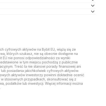
ych cyfrowych aktywów na Bybit EU, wiążą się ze
wa, których szukasz, nie są obecnie dostępne na
it EU nie ponosi odpowiedzialności za wyniki
rzedstawione w tym miejscu pochodzą z publicznie
acyjnym. Treść ta nie stanowi porady finansowej ani
 lub posiadania jakichkolwiek cyfrowych aktywów.
rowych aktywów inwestorzy powinni dokładnie ocenić
z, w stosownych przypadkach, skonsultować się z
wa, podatków lub inwestycji. Więcej informacji można
.