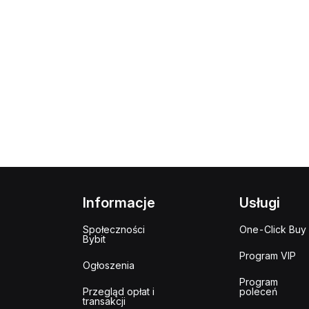
Informacje
Usługi
Społeczności
One-Click Buy
Bybit
Program VIP
Ogłoszenia
Program
Przegląd opłat i
poleceń
transakcji