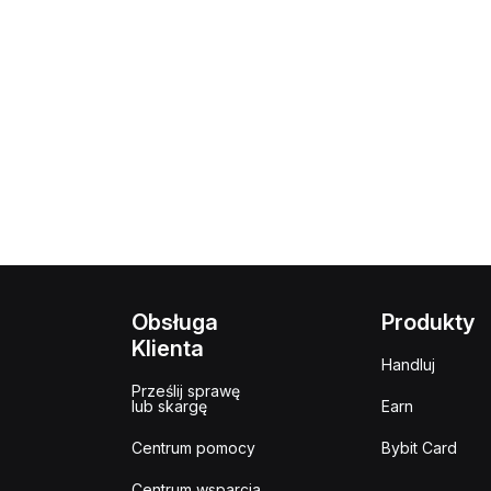
Obsługa
Produkty
Klienta
Handluj
Prześlij sprawę
lub skargę
Earn
Centrum pomocy
Bybit Card
Centrum wsparcia