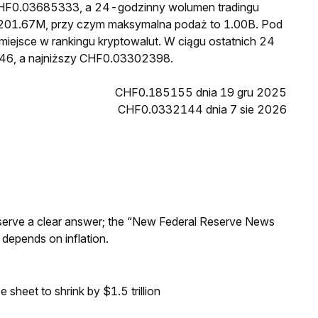
 CHF0.03685333, a 24-godzinny wolumen tradingu
01.67M, przy czym maksymalna podaż to 1.00B. Pod
miejsce w rankingu kryptowalut. W ciągu ostatnich 24
46, a najniższy CHF0.03302398.
CHF0.185155 dnia 19 gru 2025
CHF0.0332144 dnia 7 sie 2026
Reserve a clear answer; the “New Federal Reserve News
 depends on inflation.
sheet to shrink by $1.5 trillion