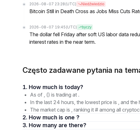
2026-08-07 23:28
(UTC)
Niedźwiedzio
Bitcoin Still in Death Cross as Jobs Miss Cuts R
2026-08-07 19:45
(UTC)
byczy
The dollar fell Friday after soft US labor data re
interest rates in the near term.
Często zadawane pytania na tem
1. How much is today?
As of , () is trading at .
In the last 24 hours, the lowest price is , and the 
The market cap is , ranking it # among all cryptoc
2. How much is one ?
3. How many are there?