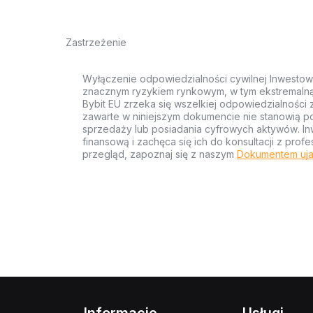
Zastrzeżenie
Wyłączenie odpowiedzialności cywilnej Inwestow
znacznym ryzykiem rynkowym, w tym ekstremalną z
Bybit EU zrzeka się wszelkiej odpowiedzialności 
zawarte w niniejszym dokumencie nie stanowią po
sprzedaży lub posiadania cyfrowych aktywów. Inw
finansową i zachęca się ich do konsultacji z pr
przegląd, zapoznaj się z naszym
Dokumentem uja