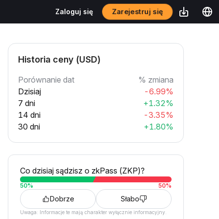
Zarejestruj się
Zaloguj się
Historia ceny (USD)
Porównanie dat
% zmiana
Dzisiaj
-6.99%
7 dni
+1.32%
14 dni
-3.35%
30 dni
+1.80%
Co dzisiaj sądzisz o zkPass (ZKP)?
50
%
50
%
Dobrze
Słabo
Uwaga: Informacje te mają charakter wyłącznie informacyjny.