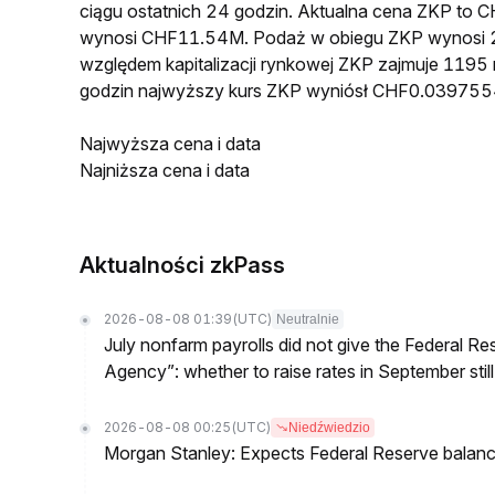
ciągu ostatnich 24 godzin. Aktualna cena ZKP to
wynosi CHF11.54M. Podaż w obiegu ZKP wynosi 2
względem kapitalizacji rynkowej ZKP zajmuje 1195 
godzin najwyższy kurs ZKP wyniósł CHF0.039755
Najwyższa cena i data
Najniższa cena i data
Aktualności zkPass
2026-08-08 01:39
(UTC)
Neutralnie
July nonfarm payrolls did not give the Federal 
Agency”: whether to raise rates in September still
2026-08-08 00:25
(UTC)
Niedźwiedzio
Morgan Stanley: Expects Federal Reserve balance 