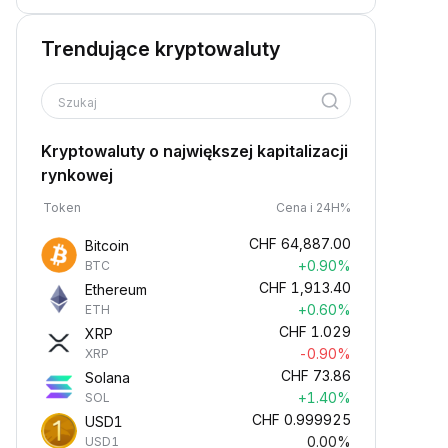
Trendujące kryptowaluty
Szukaj
Kryptowaluty o największej kapitalizacji
rynkowej
Token
Cena i 24H%
CHF
64,887.00
Bitcoin
+0.90%
BTC
CHF
1,913.40
Ethereum
+0.60%
ETH
CHF
1.029
XRP
-0.90%
XRP
CHF
73.86
Solana
+1.40%
SOL
CHF
0.999925
USD1
0.00%
USD1