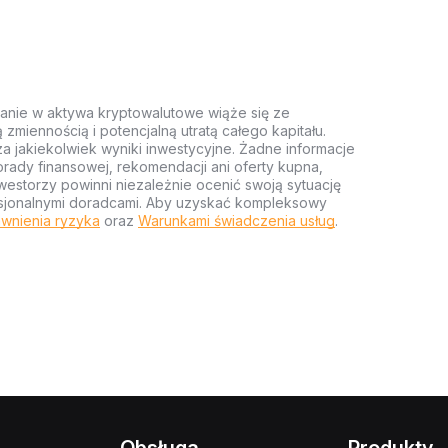
anie w aktywa kryptowalutowe wiąże się ze
miennością i potencjalną utratą całego kapitału.
za jakiekolwiek wyniki inwestycyjne. Żadne informacje
rady finansowej, rekomendacji ani oferty kupna,
estorzy powinni niezależnie ocenić swoją sytuację
ofesjonalnymi doradcami. Aby uzyskać kompleksowy
wnienia ryzyka
oraz
Warunkami świadczenia usług
.