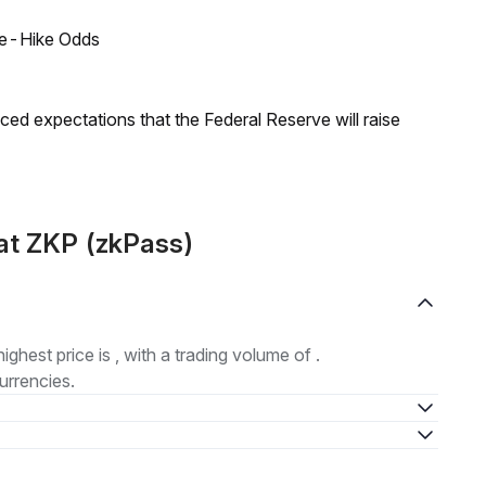
ate-Hike Odds
duced expectations that the Federal Reserve will raise
at ZKP (zkPass)
highest price is , with a trading volume of .
urrencies.