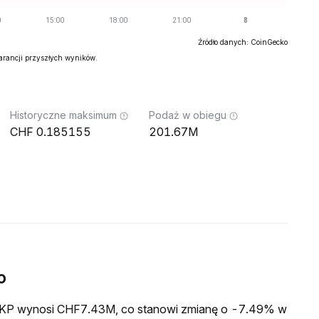
Źródło danych: CoinGecko
warancji przyszłych wyników.
Historyczne maksimum
Podaż w obiegu
0.185155
201.67M
o
a ZKP wynosi CHF7.43M, co stanowi zmianę o -7.49% w