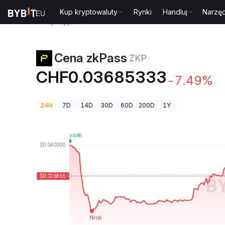
Kup kryptowaluty
Rynki
Handluj
Narzęd
Ceny kryptowalut
Cena zkPass ZKP
Cena zkPass
ZKP
CHF0.03685333
-7.49%
24H
7D
14D
30D
60D
200D
1Y