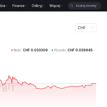
zia
Finanse
Odkryj
Więcej
CHF
Niski
CHF
0.033309
Wysoki
CHF
0.039945