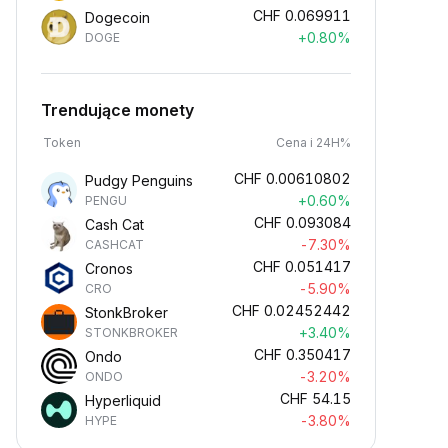
CHF
0.069911
Dogecoin
+0.80%
DOGE
Trendujące monety
Token
Cena i 24H%
CHF
0.00610802
Pudgy Penguins
+0.60%
PENGU
CHF
0.093084
Cash Cat
-7.30%
CASHCAT
CHF
0.051417
Cronos
-5.90%
CRO
CHF
0.02452442
StonkBroker
+3.40%
STONKBROKER
CHF
0.350417
Ondo
-3.20%
ONDO
CHF
54.15
Hyperliquid
-3.80%
HYPE