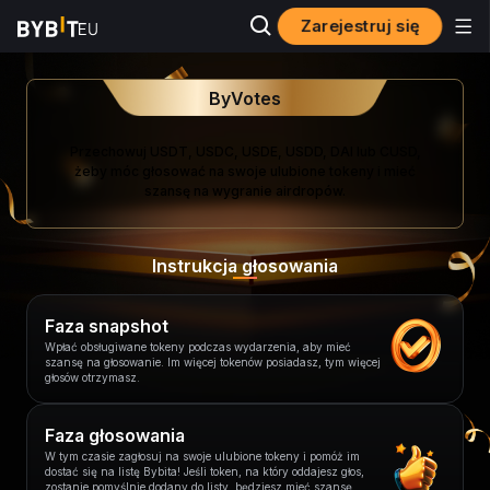
Zarejestruj się
ByVotes
Przechowuj USDT, USDC, USDE, USDD, DAI lub CUSD,
żeby móc głosować na swoje ulubione tokeny i mieć
szansę na wygranie airdropów.
Instrukcja głosowania
Faza snapshot
Wpłać obsługiwane tokeny podczas wydarzenia, aby mieć
szansę na głosowanie. Im więcej tokenów posiadasz, tym więcej
głosów otrzymasz.
Faza głosowania
W tym czasie zagłosuj na swoje ulubione tokeny i pomóż im
dostać się na listę Bybita! Jeśli token, na który oddajesz głos,
zostanie pomyślnie dodany do listy, będziesz mieć szansę