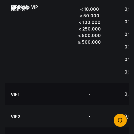
Non-VIP
VIP1
VIP2
VIP3
VIP4
VIP5
Supreme VIP
< 10.000
0,1
Non-VIP
< 50.000
0,1
< 100.000
< 250.000
0,1
< 500.000
≥ 500.000
0,1
0,1
0,1
-
0,0
VIP1
-
0,0
VIP2