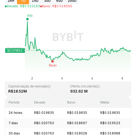
24H
7D
14D
30D
60D
200D
Elevado
:
R$
0.023183
Baixo
:
R$
0.018560
Última atualização: 2026-08-08, 13:03 GMT+0
Máximo histórico
Mínimo histórico
R$3.76
R$0.016502
Capitalização de mercado
Oferta circulante
R$18.52M
932.62 M
Período
Elevado
Baixo
Média
A
24 horas
R$0.019835
R$0.019835
R$0.019835
+
7 dias
R$0.020763
R$0.018697
R$0.019523
-
30 dias
R$0.020763
R$0.018028
R$0.018988
+