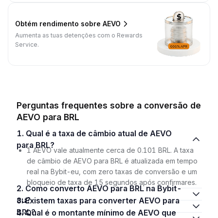
Obtém rendimento sobre AEVO
Aumenta as tuas detenções com o Rewards
Service.
Perguntas frequentes sobre a conversão de
AEVO para BRL
1. Qual é a taxa de câmbio atual de AEVO
para BRL?
1 AEVO vale atualmente cerca de 0.101 BRL. A taxa
de câmbio de AEVO para BRL é atualizada em tempo
real na Bybit-eu, com zero taxas de conversão e um
bloqueio de taxa de 15 segundos após confirmares.
2. Como converto AEVO para BRL na Bybit-
eu?
3. Existem taxas para converter AEVO para
BRL?
4. Qual é o montante mínimo de AEVO que