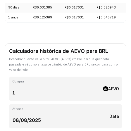
90 dias
R$0.031385
R$0.017031
R$0.020943
+
1 anos
R$0.125369
R$0.017031
R$0.045719
-
Calculadora histórica de AEVO para BRL
Descobre quanto valia o teu AEVO (AEVO) em BRL em qualquer data
passada e vê como a taxa de câmbio de AEVO para BRL se compara com o
valor de hoje.
Compra
AEVO
Ativado
Data