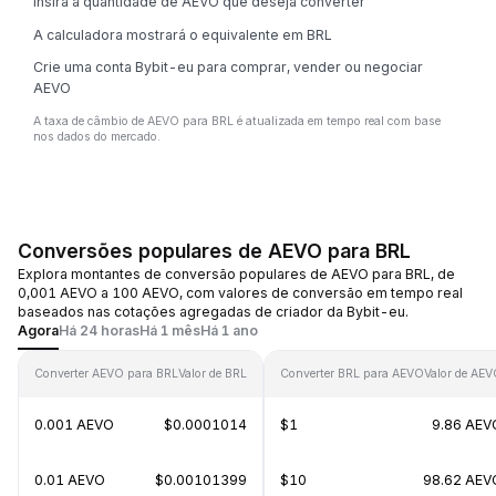
Insira a quantidade de AEVO que deseja converter
A calculadora mostrará o equivalente em BRL
Crie uma conta Bybit-eu para comprar, vender ou negociar
AEVO
A taxa de câmbio de AEVO para BRL é atualizada em tempo real com base
nos dados do mercado.
Conversões populares de AEVO para BRL
Explora montantes de conversão populares de AEVO para BRL, de
0,001 AEVO a 100 AEVO, com valores de conversão em tempo real
baseados nas cotações agregadas de criador da Bybit-eu.
Agora
Há 24 horas
Há 1 mês
Há 1 ano
Converter AEVO para BRL
Valor de BRL
Converter BRL para AEVO
Valor de AE
0.001 AEVO
$0.0001014
$1
9.86 AEV
0.01 AEVO
$0.00101399
$10
98.62 AEV