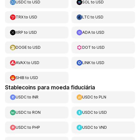
USDC
to
USD
SOL
to
USD
TRX
to
USD
LTC
to
USD
XRP
to
USD
ADA
to
USD
DOGE
to
USD
DOT
to
USD
AVAX
to
USD
LINK
to
USD
SHIB
to
USD
Stablecoins para moeda fiduciária
USDC
to
INR
USDC
to
PLN
USDC
to
RON
USDC
to
USD
USDC
to
PHP
USDC
to
VND