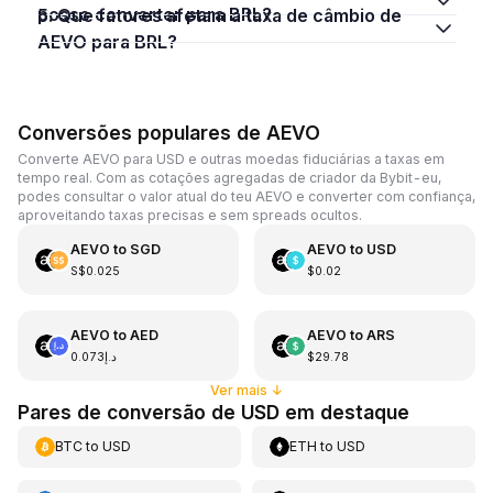
posso converter para BRL?
5. Que fatores afetam a taxa de câmbio de
AEVO para BRL?
Conversões populares de AEVO
Converte AEVO para USD e outras moedas fiduciárias a taxas em
tempo real. Com as cotações agregadas de criador da Bybit-eu,
podes consultar o valor atual do teu AEVO e converter com confiança,
aproveitando taxas precisas e sem spreads ocultos.
AEVO
to
SGD
AEVO
to
USD
S$0.025
$0.02
AEVO
to
AED
AEVO
to
ARS
د.إ0.073
$29.78
Ver mais
↓
Pares de conversão de USD em destaque
BTC
to
USD
ETH
to
USD