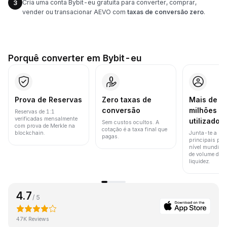
Cria uma conta Bybit-eu gratuita para converter, comprar,
3
vender ou transacionar AEVO com
taxas de conversão zero
.
Porquê converter em Bybit-eu
Prova de Reservas
Zero taxas de
Mais de 8
conversão
milhões d
Reservas de 1:1
verificadas mensalmente
utilizador
Sem custos ocultos. A
com prova de Merkle na
cotação é a taxa final que
blockchain.
Junta-te a um
pagas.
principais pla
nível mundial 
de volume de t
liquidez.
4.7
/ 5
47K Reviews