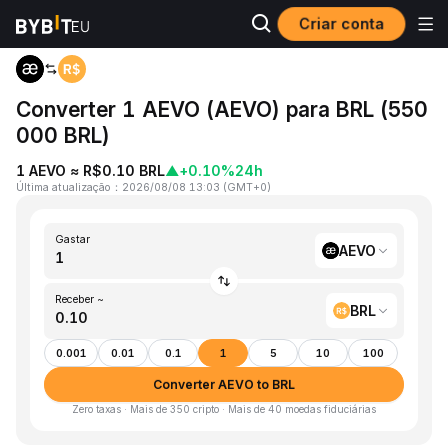
Criar conta
Página inicial
AEVO to BRL
Converter 1 AEVO (AEVO) para BRL (550
000 BRL)
1 AEVO ≈ R$0.10 BRL
▲
+0.10%
24h
Última atualização
：
2026/08/08 13:03
(
GMT+0
)
Gastar
AEVO
Receber ~
BRL
0.001
0.01
0.1
1
5
10
100
Converter AEVO to BRL
Zero taxas · Mais de 350 cripto · Mais de 40 moedas fiduciárias