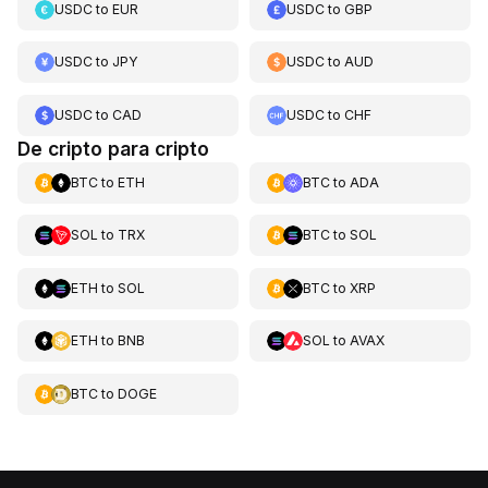
USDC
to
EUR
USDC
to
GBP
USDC
to
JPY
USDC
to
AUD
USDC
to
CAD
USDC
to
CHF
De cripto para cripto
BTC
to
ETH
BTC
to
ADA
SOL
to
TRX
BTC
to
SOL
ETH
to
SOL
BTC
to
XRP
ETH
to
BNB
SOL
to
AVAX
BTC
to
DOGE