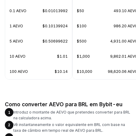
0.1 AEVO
$0.01013992
$50
493.10 AEV
1 AEVO
$0.10139924
$100
986.20 AEV
5 AEVO
$0.50699622
$500
4,931.00 AEV
10 AEVO
$1.01
$1,000
9,862.01 AEV
100 AEVO
$10.14
$10,000
98,620.06 AEV
Como converter AEVO para BRL em Bybit-eu
Introduz o montante de AEVO que pretendes converter para BRL
1
na calculadora acima.
Vê instantaneamente o valor equivalente em BRL com base na
2
taxa de câmbio em tempo real de AEVO para BRL.