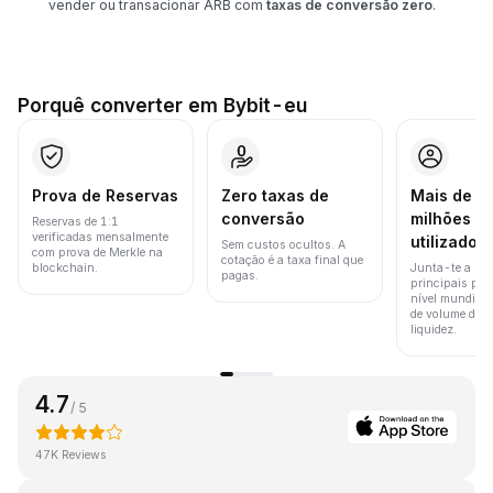
vender ou transacionar ARB com
taxas de conversão zero
.
Porquê converter em Bybit-eu
Prova de Reservas
Zero taxas de
Mais de 8
conversão
milhões d
Reservas de 1:1
verificadas mensalmente
utilizador
Sem custos ocultos. A
com prova de Merkle na
cotação é a taxa final que
blockchain.
Junta-te a um
pagas.
principais pla
nível mundial 
de volume de t
liquidez.
4.7
/ 5
47K Reviews