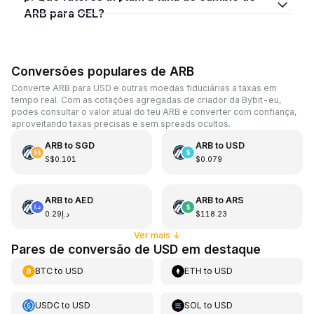
ARB para GEL?
Conversões populares de ARB
Converte ARB para USD e outras moedas fiduciárias a taxas em
tempo real. Com as cotações agregadas de criador da Bybit-eu,
podes consultar o valor atual do teu ARB e converter com confiança,
aproveitando taxas precisas e sem spreads ocultos.
ARB
to
SGD
ARB
to
USD
S$0.101
$0.079
ARB
to
AED
ARB
to
ARS
د.إ0.29
$118.23
Ver mais
↓
Pares de conversão de USD em destaque
BTC
to
USD
ETH
to
USD
USDC
to
USD
SOL
to
USD