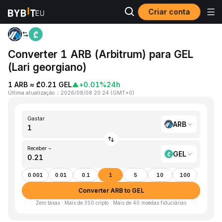
Criar conta
Página inicial
ARB to GEL
Converter 1 ARB (Arbitrum) para GEL
(Lari georgiano)
1 ARB ≈ ₾0.21 GEL
▲
+0.01%
24h
Última atualização
：
2026/08/08 20:24
(
GMT+0
)
Gastar
ARB
Receber ~
GEL
0.001
0.01
0.1
1
5
10
100
Converter ARB to GEL
Zero taxas · Mais de 350 cripto · Mais de 40 moedas fiduciárias