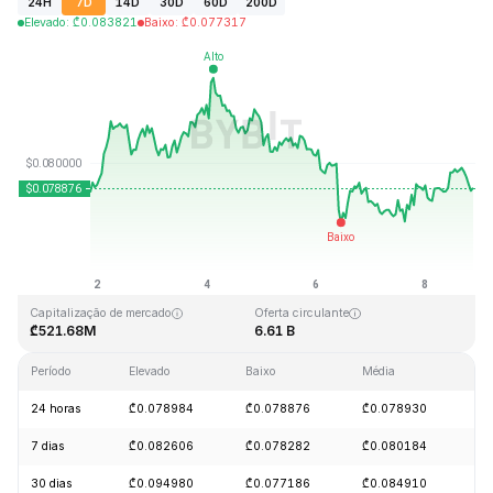
24H
7D
14D
30D
60D
200D
Elevado
:
₾
0.083821
Baixo
:
₾
0.077317
Última atualização: 2026-08-08, 20:24 GMT+0
Máximo histórico
Mínimo histórico
₾2.39
₾0.070480
Capitalização de mercado
Oferta circulante
₾521.68M
6.61 B
Período
Elevado
Baixo
Média
Al
24 horas
₾0.078984
₾0.078876
₾0.078930
+
7 dias
₾0.082606
₾0.078282
₾0.080184
+
30 dias
₾0.094980
₾0.077186
₾0.084910
-