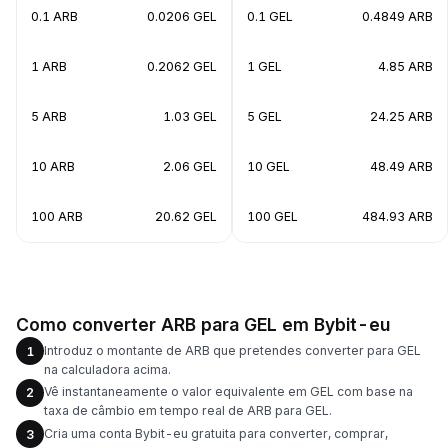
0.1 ARB
0.0206 GEL
0.1 GEL
0.4849 ARB
1 ARB
0.2062 GEL
1 GEL
4.85 ARB
5 ARB
1.03 GEL
5 GEL
24.25 ARB
10 ARB
2.06 GEL
10 GEL
48.49 ARB
100 ARB
20.62 GEL
100 GEL
484.93 ARB
Como converter ARB para GEL em Bybit-eu
Introduz o montante de ARB que pretendes converter para GEL
1
na calculadora acima.
Vê instantaneamente o valor equivalente em GEL com base na
2
taxa de câmbio em tempo real de ARB para GEL.
Cria uma conta Bybit-eu gratuita para converter, comprar,
3