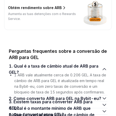
Obtém rendimento sobre ARB
Aumenta as tuas detenções com o Rewards
Service.
Perguntas frequentes sobre a conversão de
ARB para GEL
1. Qual é a taxa de câmbio atual de ARB para
GEL?
1 ARB vale atualmente cerca de 0.206 GEL. A taxa de
câmbio de ARB para GEL é atualizada em tempo real
na Bybit-eu, com zero taxas de conversão e um
bloqueio de taxa de 15 segundos após confirmares.
2. Como converto ARB para GEL na Bybit-eu?
3. Existem taxas para converter ARB para
GEL?
4. Qual é o montante mínimo de ARB que
posso converter para GEL?
5. Que fatores afetam a taxa de câmbio de