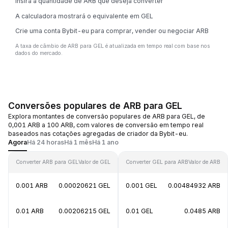
Insira a quantidade de ARB que deseja converter
A calculadora mostrará o equivalente em GEL
Crie uma conta Bybit-eu para comprar, vender ou negociar ARB
A taxa de câmbio de ARB para GEL é atualizada em tempo real com base nos
dados do mercado.
Conversões populares de ARB para GEL
Explora montantes de conversão populares de ARB para GEL, de
0,001 ARB a 100 ARB, com valores de conversão em tempo real
baseados nas cotações agregadas de criador da Bybit-eu.
Agora
Há 24 horas
Há 1 mês
Há 1 ano
Converter ARB para GEL
Valor de GEL
Converter GEL para ARB
Valor de ARB
0.001 ARB
0.00020621 GEL
0.001 GEL
0.00484932 ARB
0.01 ARB
0.00206215 GEL
0.01 GEL
0.0485 ARB