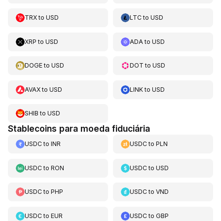
TRX
to
USD
LTC
to
USD
XRP
to
USD
ADA
to
USD
DOGE
to
USD
DOT
to
USD
AVAX
to
USD
LINK
to
USD
SHIB
to
USD
Stablecoins para moeda fiduciária
USDC
to
INR
USDC
to
PLN
USDC
to
RON
USDC
to
USD
USDC
to
PHP
USDC
to
VND
USDC
to
EUR
USDC
to
GBP