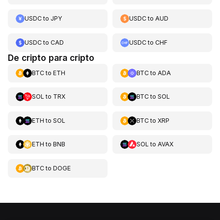
USDC
to
JPY
USDC
to
AUD
USDC
to
CAD
USDC
to
CHF
De cripto para cripto
BTC
to
ETH
BTC
to
ADA
SOL
to
TRX
BTC
to
SOL
ETH
to
SOL
BTC
to
XRP
ETH
to
BNB
SOL
to
AVAX
BTC
to
DOGE