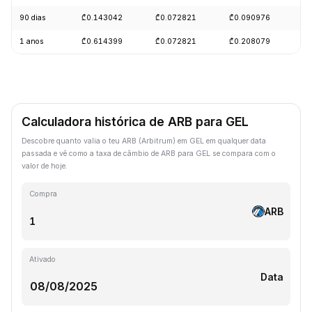
90 dias
₾0.143042
₾0.072821
₾0.090976
-
1 anos
₾0.614399
₾0.072821
₾0.208079
-
Calculadora histórica de ARB para GEL
Descobre quanto valia o teu ARB (Arbitrum) em GEL em qualquer data
passada e vê como a taxa de câmbio de ARB para GEL se compara com o
valor de hoje.
Compra
ARB
Ativado
Data