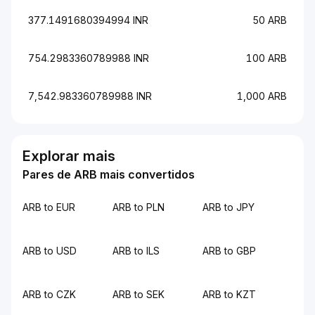
377.1491680394994 INR
50 ARB
754.2983360789988 INR
100 ARB
7,542.983360789988 INR
1,000 ARB
Explorar mais
Pares de ARB mais convertidos
ARB to EUR
ARB to PLN
ARB to JPY
ARB to USD
ARB to ILS
ARB to GBP
ARB to CZK
ARB to SEK
ARB to KZT