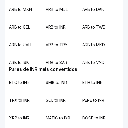
ARB to MXN
ARB to MDL
ARB to DKK
ARB to GEL
ARB to INR
ARB to TWD
ARB to UAH
ARB to TRY
ARB to MKD
ARB to ISK
ARB to SAR
ARB to VND
Pares de INR mais convertidos
BTC to INR
SHIB to INR
ETH to INR
TRX to INR
SOL to INR
PEPE to INR
XRP to INR
MATIC to INR
DOGE to INR