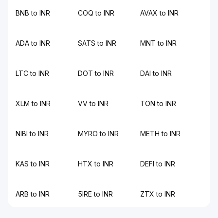
BNB to INR
COQ to INR
AVAX to INR
ADA to INR
SATS to INR
MNT to INR
LTC to INR
DOT to INR
DAI to INR
XLM to INR
VV to INR
TON to INR
NIBI to INR
MYRO to INR
METH to INR
KAS to INR
HTX to INR
DEFI to INR
ARB to INR
5IRE to INR
ZTX to INR