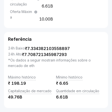
circulação
6.61B
Oferta Máxim
a
10.00B
Referência
24h Baixo
₹
7.334382103558897
24h Alto
₹
7.708721345987293
*Os dados a seguir mostram informações sobre o
mercado de eth
Máximo histórico
Mínimo histórico
₹
198.19
₹
6.65
Capitalização de mercado
Quantidade em circulação
49.76B
6.61B