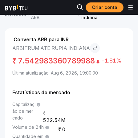
Criar conta
Preço de Arbitrum
Arbitrum to Rupia
Mercados
ARB
indiana
Converta ARB para INR
ARBITRUM ATÉ RUPIA INDIANA
₹
7.542983360789988
-1.81%
Última atualização: Aug 6, 2026, 19:00:00
Estatísticas do mercado
Capitalizaç
ão de mer
cado
522.54M
Volume de 24h
0
Quantidade em