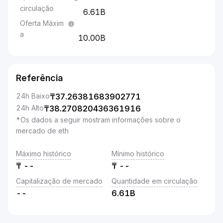
circulação
6.61B
Oferta Máxim
a
10.00B
Referência
24h Baixo
₸
37.26381683902771
24h Alto
₸
38.270820436361916
*Os dados a seguir mostram informações sobre o
mercado de eth
Máximo histórico
Mínimo histórico
₸
--
₸
--
Capitalização de mercado
Quantidade em circulação
--
6.61B