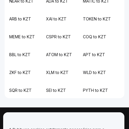
NEAR to KZT
ADA to KZT
MATIC to KZT
ARB to KZT
XAI to KZT
TOKEN to KZT
MEME to KZT
CSPR to KZT
COQ to KZT
BBL to KZT
ATOM to KZT
APT to KZT
ZKF to KZT
XLM to KZT
WLD to KZT
SQR to KZT
SEI to KZT
PYTH to KZT
Sobre