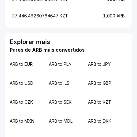
37,446.48260784647 KZT
1,000 ARB
Explorar mais
Pares de ARB mais convertidos
ARB to EUR
ARB to PLN
ARB to JPY
ARB to USD
ARB to ILS
ARB to GBP
ARB to CZK
ARB to SEK
ARB to KZT
ARB to MXN
ARB to MDL
ARB to DKK