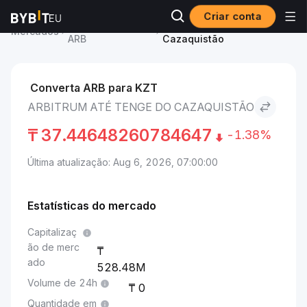
Criar conta
Preço de Arbitrum
Arbitrum to Tenge do
Mercados
ARB
Cazaquistão
Converta ARB para KZT
ARBITRUM ATÉ TENGE DO CAZAQUISTÃO
₸
37.44648260784647
-1.38%
Última atualização: Aug 6, 2026, 07:00:00
Estatísticas do mercado
Capitalizaç
ão de merc
ado
528.48M
Volume de 24h
0
Quantidade em