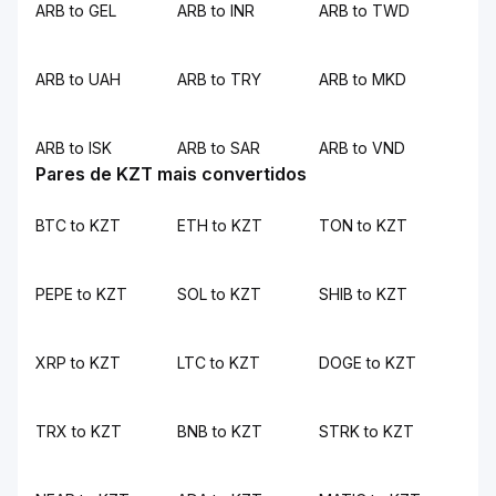
ARB to GEL
ARB to INR
ARB to TWD
ARB to UAH
ARB to TRY
ARB to MKD
ARB to ISK
ARB to SAR
ARB to VND
Pares de KZT mais convertidos
BTC to KZT
ETH to KZT
TON to KZT
PEPE to KZT
SOL to KZT
SHIB to KZT
XRP to KZT
LTC to KZT
DOGE to KZT
TRX to KZT
BNB to KZT
STRK to KZT