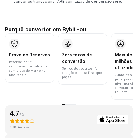
vender ou transacionar ARB com
taxas de conversão zero
.
Porquê converter em Bybit-eu
Prova de Reservas
Zero taxas de
Mais de 8
conversão
milhões d
Reservas de 1:1
verificadas mensalmente
utilizador
Sem custos ocultos. A
com prova de Merkle na
cotação é a taxa final que
blockchain.
Junta-te a um
pagas.
principais pla
nível mundial 
de volume de t
liquidez.
4.7
/ 5
47K Reviews