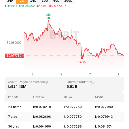
24H
7D
14D
30D
60D
200D
Elevado
:
kr
0.083821
Baixo
:
kr
0.077317
Última atualização: 2026-08-09, 08:23 GMT+0
Máximo histórico
Mínimo histórico
kr2.39
kr0.070480
Capitalização de mercado
Oferta circulante
kr514.40M
6.61 B
Período
Elevado
Baixo
Média
Al
24 horas
kr0.078210
kr0.077750
kr0.077980
-
7 dias
kr0.082606
kr0.077750
kr0.079943
-
30 dias
kr0.094980
kr0.077186
kr0.084574
-