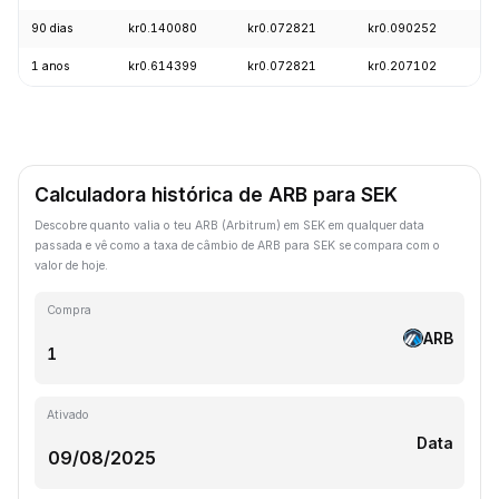
90 dias
kr0.140080
kr0.072821
kr0.090252
-
1 anos
kr0.614399
kr0.072821
kr0.207102
-
Calculadora histórica de ARB para SEK
Descobre quanto valia o teu ARB (Arbitrum) em SEK em qualquer data
passada e vê como a taxa de câmbio de ARB para SEK se compara com o
valor de hoje.
Compra
ARB
Ativado
Data