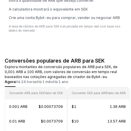
Insira a quantidade de ARB que deseja converter
A calculadora mostrará o equivalente em SEK
Crie uma conta Bybit-eu para comprar, vender ou negociar ARB
A taxa de câmbio de ARB para SEK é atualizada em tempo real com base nos
dados do mercado.
Conversões populares de ARB para SEK
Explora montantes de conversão populares de ARB para SEK, de
0,001 ARB a 100 ARB, com valores de conversão em tempo real
baseados nas cotações agregadas de criador da Bybit-eu.
Agora
Há 24 horas
Há 1 mês
Há 1 ano
Converter ARB para SEK
Valor de SEK
Converter SEK para ARB
Valor de ARB
0.001 ARB
$0.00073709
$1
1.36 ARB
0.01 ARB
$0.0073709
$10
13.57 ARB