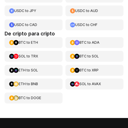
USDC
to
JPY
USDC
to
AUD
USDC
to
CAD
USDC
to
CHF
De cripto para cripto
BTC
to
ETH
BTC
to
ADA
SOL
to
TRX
BTC
to
SOL
ETH
to
SOL
BTC
to
XRP
ETH
to
BNB
SOL
to
AVAX
BTC
to
DOGE