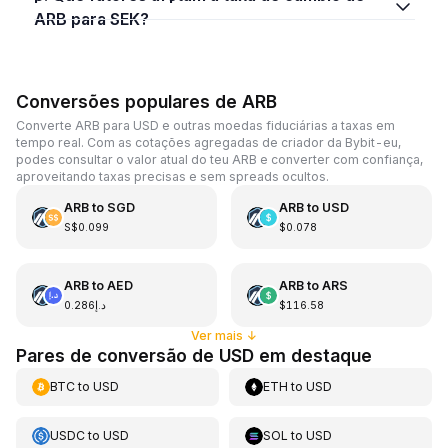
ARB para SEK?
Conversões populares de ARB
Converte ARB para USD e outras moedas fiduciárias a taxas em
tempo real. Com as cotações agregadas de criador da Bybit-eu,
podes consultar o valor atual do teu ARB e converter com confiança,
aproveitando taxas precisas e sem spreads ocultos.
ARB
to
SGD
ARB
to
USD
S$0.099
$0.078
ARB
to
AED
ARB
to
ARS
د.إ0.286
$116.58
Ver mais
↓
Pares de conversão de USD em destaque
BTC
to
USD
ETH
to
USD
USDC
to
USD
SOL
to
USD