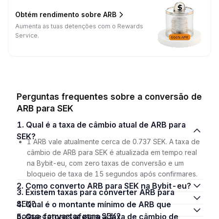
Obtém rendimento sobre ARB
Aumenta as tuas detenções com o Rewards
Service.
Perguntas frequentes sobre a conversão de
ARB para SEK
1. Qual é a taxa de câmbio atual de ARB para
SEK?
1 ARB vale atualmente cerca de 0.737 SEK. A taxa de
câmbio de ARB para SEK é atualizada em tempo real
na Bybit-eu, com zero taxas de conversão e um
bloqueio de taxa de 15 segundos após confirmares.
2. Como converto ARB para SEK na Bybit-eu?
3. Existem taxas para converter ARB para
SEK?
4. Qual é o montante mínimo de ARB que
posso converter para SEK?
5. Que fatores afetam a taxa de câmbio de