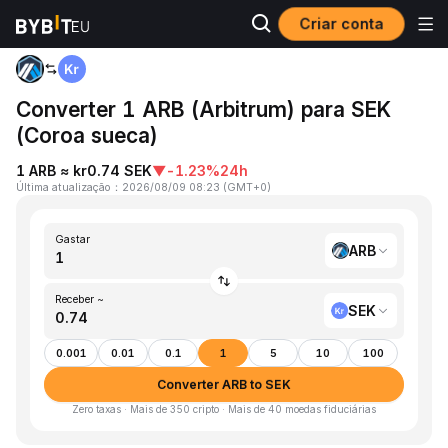
Criar conta
Página inicial
ARB to SEK
Converter 1 ARB (Arbitrum) para SEK
(Coroa sueca)
1 ARB ≈ kr0.74 SEK
▼
-1.23%
24h
Última atualização
：
2026/08/09 08:23
(
GMT+0
)
Gastar
ARB
Receber ~
SEK
0.001
0.01
0.1
1
5
10
100
Converter ARB to SEK
Zero taxas · Mais de 350 cripto · Mais de 40 moedas fiduciárias