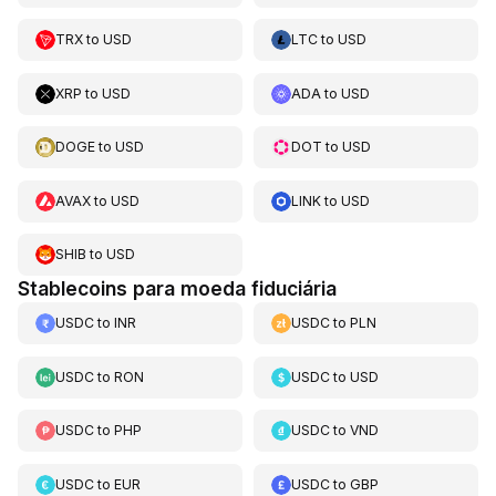
TRX
to
USD
LTC
to
USD
XRP
to
USD
ADA
to
USD
DOGE
to
USD
DOT
to
USD
AVAX
to
USD
LINK
to
USD
SHIB
to
USD
Stablecoins para moeda fiduciária
USDC
to
INR
USDC
to
PLN
USDC
to
RON
USDC
to
USD
USDC
to
PHP
USDC
to
VND
USDC
to
EUR
USDC
to
GBP