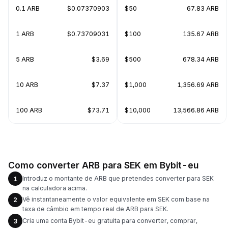
0.1 ARB
$0.07370903
$50
67.83 ARB
1 ARB
$0.73709031
$100
135.67 ARB
5 ARB
$3.69
$500
678.34 ARB
10 ARB
$7.37
$1,000
1,356.69 ARB
100 ARB
$73.71
$10,000
13,566.86 ARB
Como converter ARB para SEK em Bybit-eu
Introduz o montante de ARB que pretendes converter para SEK
1
na calculadora acima.
Vê instantaneamente o valor equivalente em SEK com base na
2
taxa de câmbio em tempo real de ARB para SEK.
Cria uma conta Bybit-eu gratuita para converter, comprar,
3