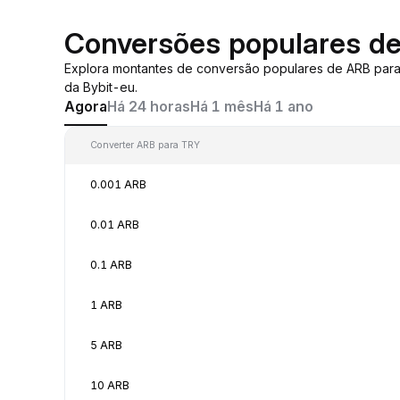
Conversões populares d
Explora montantes de conversão populares de ARB par
da Bybit-eu.
Agora
Há 24 horas
Há 1 mês
Há 1 ano
Converter ARB para TRY
0.001 ARB
0.01 ARB
0.1 ARB
1 ARB
5 ARB
10 ARB