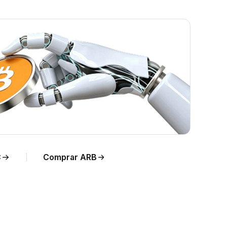
 ARB
C
Comprar ARB