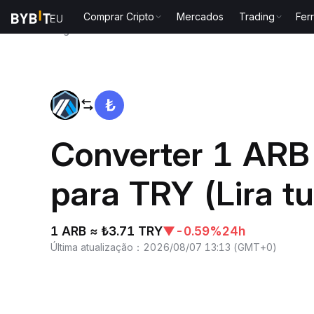
Comprar Cripto
Mercados
Trading
Fer
Página inicial
ARB to TRY
Converter 1 ARB
para TRY (Lira t
1 ARB ≈ ₺3.71 TRY
▼
-0.59%
24h
Última atualização
：
2026/08/07 13:13
(
GMT+0
)