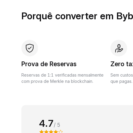
Porquê converter em Byb
Prova de Reservas
Zero t
Reservas de 1:1 verificadas mensalmente
Sem custos 
com prova de Merkle na blockchain.
que pagas.
4.7
/ 5