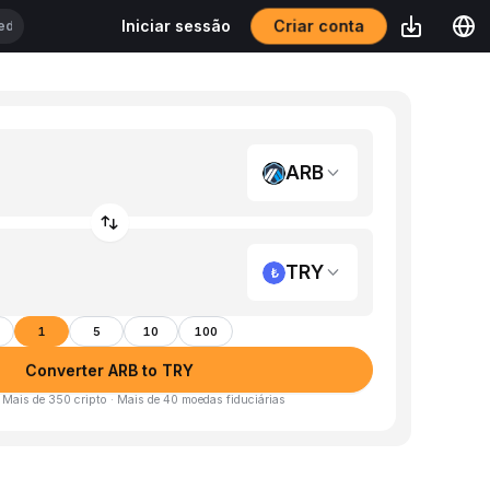
Criar conta
Iniciar sessão
ARB
TRY
1
5
10
100
Converter ARB to TRY
· Mais de 350 cripto · Mais de 40 moedas fiduciárias