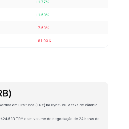
+1.77%
+1.53%
-7.53%
-81.00%
RB)
rtida em Lira turca (TRY) na Bybit-eu. A taxa de câmbio
e ₺24.53B TRY e um volume de negociação de 24 horas de