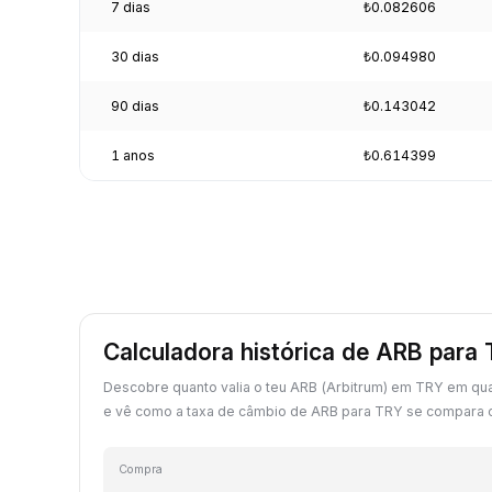
7 dias
₺0.082606
30 dias
₺0.094980
90 dias
₺0.143042
1 anos
₺0.614399
Calculadora histórica de ARB para
Descobre quanto valia o teu ARB (Arbitrum) em TRY em qu
e vê como a taxa de câmbio de ARB para TRY se compara c
Compra