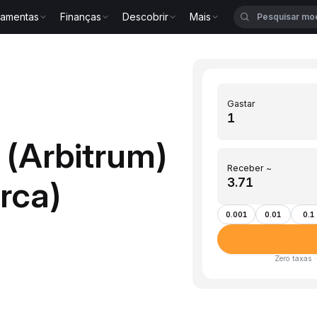
ramentas
Finanças
Descobrir
Mais
Gastar
 (Arbitrum)
Receber ~
urca)
0.001
0.01
0.1
Zero taxas 