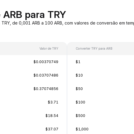
e ARB para TRY
a TRY, de 0,001 ARB a 100 ARB, com valores de conversão em tem
Valor de TRY
Converter TRY para ARB
$0.00370749
$1
$0.03707486
$10
$0.37074856
$50
$3.71
$100
$18.54
$500
$37.07
$1,000