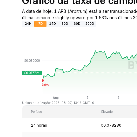
Gráfico da taxa de câmb
À data de hoje, 1 ARB (Arbitrum) está a ser transacion
última semana e slightly upward por 1.53% nos últimos 30
24H
7D
14D
30D
60D
200D
Última atualização: 2026-08-07, 13:13 GMT+0
Período
Elevado
24 horas
₺0.078280