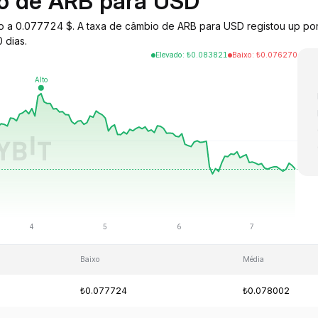
io de ARB para USD
ado a 0.077724 $. A taxa de câmbio de ARB para USD registou up po
 dias.
Elevado
:
₺
0.083821
Baixo
:
₺
0.076270
Baixo
Média
₺0.077724
₺0.078002