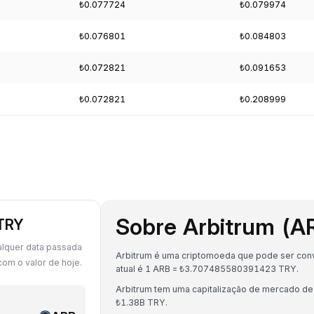
₺0.077724
₺0.079974
₺0.076801
₺0.084803
₺0.072821
₺0.091653
₺0.072821
₺0.208999
Sobre Arbitrum (A
 TRY
alquer data passada
Arbitrum é uma criptomoeda que pode ser conve
om o valor de hoje.
atual é 1 ARB = ₺3.707485580391423 TRY.
Arbitrum tem uma capitalização de mercado d
₺1.38B TRY.