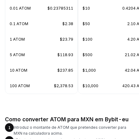
0.01 ATOM
$0.23785311
$10
0.4204 
0.1 ATOM
$2.38
$50
2.10 
1 ATOM
$23.79
$100
4.20 
5 ATOM
$118.93
$500
21.02 
10 ATOM
$237.85
$1,000
42.04 
100 ATOM
$2,378.53
$10,000
420.43 
Como converter ATOM para MXN em Bybit-eu
Introduz o montante de ATOM que pretendes converter para
1
MXN na calculadora acima.