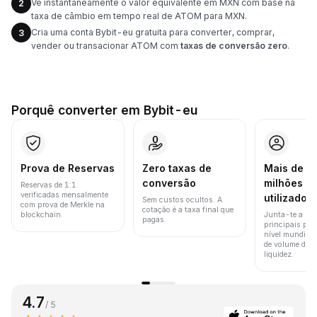
Vê instantaneamente o valor equivalente em MXN com base na
2
taxa de câmbio em tempo real de ATOM para MXN.
Cria uma conta Bybit-eu gratuita para converter, comprar,
3
vender ou transacionar ATOM com
taxas de conversão zero
.
Porquê converter em Bybit-eu
Prova de Reservas
Zero taxas de
Mais de 8
conversão
milhões d
Reservas de 1:1
verificadas mensalmente
utilizador
Sem custos ocultos. A
com prova de Merkle na
cotação é a taxa final que
blockchain.
Junta-te a um
pagas.
principais pla
nível mundial 
de volume de t
liquidez.
4.7
/ 5