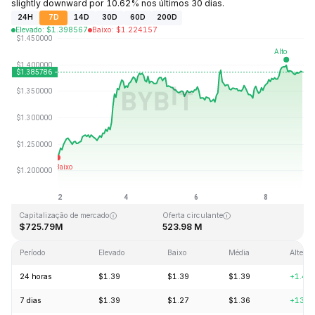
slightly downward por 10.62% nos últimos 30 dias.
24H
7D
14D
30D
60D
200D
Elevado
:
$
1.398567
Baixo
:
$
1.224157
Última atualização: 2026-08-09, 01:13 GMT+0
Máximo histórico
Mínimo histórico
$43.84
$1.16
Capitalização de mercado
Oferta circulante
$725.79M
523.98 M
Período
Elevado
Baixo
Média
Alterar
24 horas
$1.39
$1.39
$1.39
+1.46
7 dias
$1.39
$1.27
$1.36
+13.1