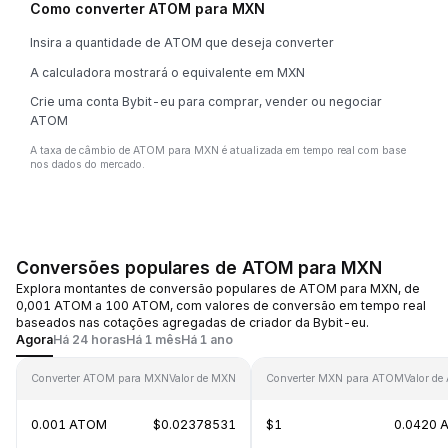
Como converter ATOM para MXN
Insira a quantidade de ATOM que deseja converter
A calculadora mostrará o equivalente em MXN
Crie uma conta Bybit-eu para comprar, vender ou negociar
ATOM
A taxa de câmbio de ATOM para MXN é atualizada em tempo real com base
nos dados do mercado.
Conversões populares de ATOM para MXN
Explora montantes de conversão populares de ATOM para MXN, de
0,001 ATOM a 100 ATOM, com valores de conversão em tempo real
baseados nas cotações agregadas de criador da Bybit-eu.
Agora
Há 24 horas
Há 1 mês
Há 1 ano
Converter ATOM para MXN
Valor de MXN
Converter MXN para ATOM
Valor d
0.001 ATOM
$0.02378531
$1
0.0420 