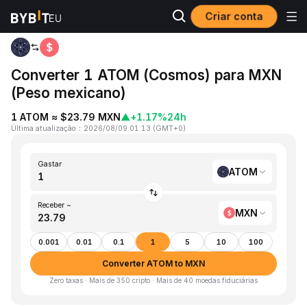
Criar conta
Página inicial
ATOM to MXN
Converter 1 ATOM (Cosmos) para MXN
(Peso mexicano)
1 ATOM ≈ $23.79 MXN
▲
+1.17%
24h
Última atualização
：
2026/08/09 01:13
(
GMT+0
)
Gastar
ATOM
Receber ~
MXN
0.001
0.01
0.1
1
5
10
100
Converter ATOM to MXN
Zero taxas · Mais de 350 cripto · Mais de 40 moedas fiduciárias