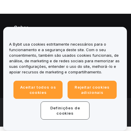
Sobre
Serviços
A Bybit usa cookies estritamente necessários para o
funcionamento e a segurança deste site. Com o seu
Suporte
consentimento, também são usados cookies funcionais, de
análise, de marketing e de redes sociais para memorizar as
suas configurações, entender o uso do site, melhorá-lo e
Produtos
apoiar recursos de marketing e compartilhamento.
Legal
Aceitar todos os
Rejeitar cookies
cookies
adicionais
© 2025-2026 Bybit.eu. All rights reserved.
Definições de
Termos de Serviço
|
Termos de Privacidade
|
Informações
cookies
legais
|
Central de Preferências de Cookies