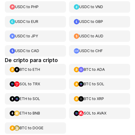
USDC
to
PHP
USDC
to
VND
USDC
to
EUR
USDC
to
GBP
USDC
to
JPY
USDC
to
AUD
USDC
to
CAD
USDC
to
CHF
De cripto para cripto
BTC
to
ETH
BTC
to
ADA
SOL
to
TRX
BTC
to
SOL
ETH
to
SOL
BTC
to
XRP
ETH
to
BNB
SOL
to
AVAX
BTC
to
DOGE