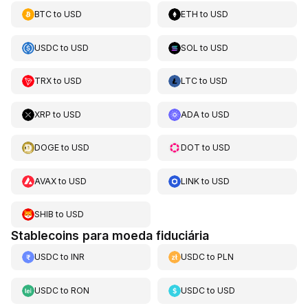
BTC
to
USD
ETH
to
USD
USDC
to
USD
SOL
to
USD
TRX
to
USD
LTC
to
USD
XRP
to
USD
ADA
to
USD
DOGE
to
USD
DOT
to
USD
AVAX
to
USD
LINK
to
USD
SHIB
to
USD
Stablecoins para moeda fiduciária
USDC
to
INR
USDC
to
PLN
USDC
to
RON
USDC
to
USD