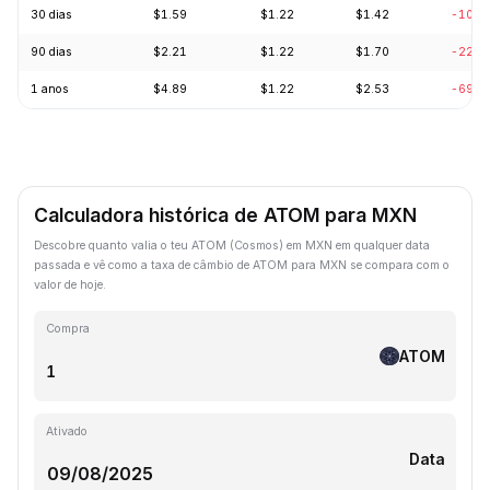
30 dias
$1.59
$1.22
$1.42
-10.6
90 dias
$2.21
$1.22
$1.70
-22.9
1 anos
$4.89
$1.22
$2.53
-69.9
Calculadora histórica de ATOM para MXN
Descobre quanto valia o teu ATOM (Cosmos) em MXN em qualquer data
passada e vê como a taxa de câmbio de ATOM para MXN se compara com o
valor de hoje.
Compra
ATOM
Ativado
Data