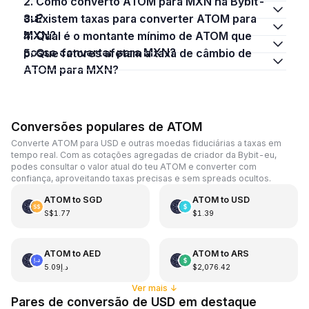
2. Como converto ATOM para MXN na Bybit-
eu?
3. Existem taxas para converter ATOM para
MXN?
4. Qual é o montante mínimo de ATOM que
posso converter para MXN?
5. Que fatores afetam a taxa de câmbio de
ATOM para MXN?
Conversões populares de ATOM
Converte ATOM para USD e outras moedas fiduciárias a taxas em
tempo real. Com as cotações agregadas de criador da Bybit-eu,
podes consultar o valor atual do teu ATOM e converter com
confiança, aproveitando taxas precisas e sem spreads ocultos.
ATOM
to
SGD
ATOM
to
USD
S$1.77
$1.39
ATOM
to
AED
ATOM
to
ARS
د.إ5.09
$2,076.42
Ver mais
↓
Pares de conversão de USD em destaque