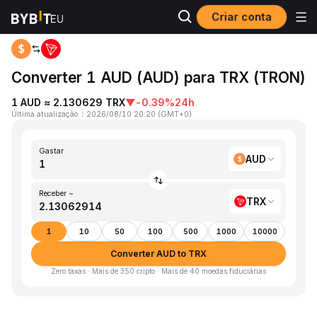
Criar conta
Página inicial
AUD to TRX
Converter 1 AUD (AUD) para TRX (TRON)
1 AUD ≈ 2.130629 TRX
▼
-0.39%
24h
Última atualização
：
2026/08/10 20:20
(
GMT+0
)
Gastar
AUD
Receber ~
TRX
1
10
50
100
500
1000
10000
Converter AUD to TRX
Zero taxas · Mais de 350 cripto · Mais de 40 moedas fiduciárias