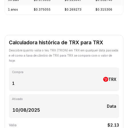
1 anos
$0.375055
$0.269273
$0.315306
Calculadora histórica de TRX para TRX
Descobre quanto valia o teu TRX (TRON) em TRX em qualquer data passada
e vê como a taxa de câmbio de TRX para TRX se compara com o valor de
hoje.
Compra
TRX
Ativado
Data
$2.13
Valia