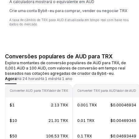
A calculadora mostrará o equivalente em AUD
Crie uma conta Bybit-eu para comprar, vender ou negociar TRX
A taxa de câmbio de TRX para AUD é atualizada em tempo real com base nos
dados do mercado.
Conversões populares de AUD para TRX
Explora montantes de conversão populares de AUD para TRX, de
0,001 AUD a 100 AUD, com valores de conversão em tempo real
baseados nas cotações agregadas de criador da Bybit-eu.
Agora
Há 24 horas
Há 1 mês
Há 1 ano
Converter AUD para TRX
Valor de TRX
Converter TRX para AUD
Valor de AUD
$1
2.13 TRX
0.001 TRX
$0.00046934
$10
21.31 TRX
0.01 TRX
$0.00469345
$50
106.53 TRX
0.1 TRX
$0.04693449