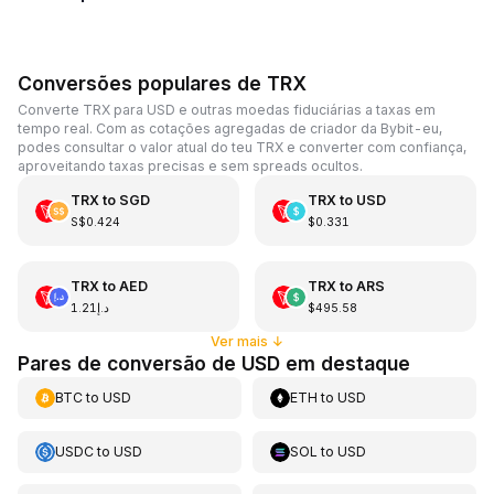
Conversões populares de TRX
Converte TRX para USD e outras moedas fiduciárias a taxas em
tempo real. Com as cotações agregadas de criador da Bybit-eu,
podes consultar o valor atual do teu TRX e converter com confiança,
aproveitando taxas precisas e sem spreads ocultos.
TRX
to
SGD
TRX
to
USD
S$0.424
$0.331
TRX
to
AED
TRX
to
ARS
د.إ1.21
$495.58
Ver mais
↓
Pares de conversão de USD em destaque
BTC
to
USD
ETH
to
USD
USDC
to
USD
SOL
to
USD