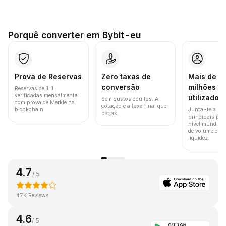
Porquê converter em Bybit-eu
Prova de Reservas
Zero taxas de
Mais de 8
conversão
milhões d
Reservas de 1:1
verificadas mensalmente
utilizador
Sem custos ocultos. A
com prova de Merkle na
cotação é a taxa final que
blockchain.
Junta-te a um
pagas.
principais pla
nível mundial 
de volume de t
liquidez.
4.7
/ 5
47K Reviews
4.6
/ 5