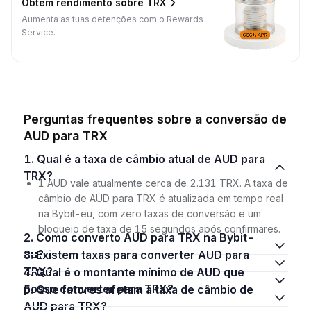
Obtém rendimento sobre TRX
Aumenta as tuas detenções com o Rewards
Service.
Perguntas frequentes sobre a conversão de
AUD para TRX
1. Qual é a taxa de câmbio atual de AUD para
TRX?
1 AUD vale atualmente cerca de 2.131 TRX. A taxa de
câmbio de AUD para TRX é atualizada em tempo real
na Bybit-eu, com zero taxas de conversão e um
bloqueio de taxa de 15 segundos após confirmares.
2. Como converto AUD para TRX na Bybit-
eu?
3. Existem taxas para converter AUD para
TRX?
4. Qual é o montante mínimo de AUD que
posso converter para TRX?
5. Que fatores afetam a taxa de câmbio de
AUD para TRX?