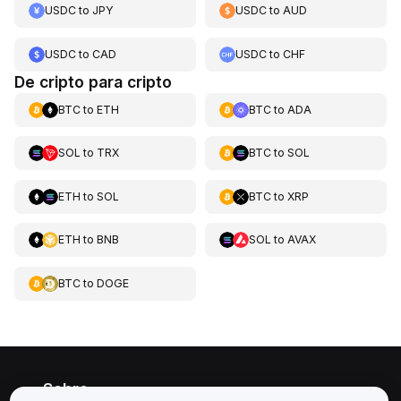
USDC
to
JPY
USDC
to
AUD
USDC
to
CAD
USDC
to
CHF
De cripto para cripto
BTC
to
ETH
BTC
to
ADA
SOL
to
TRX
BTC
to
SOL
ETH
to
SOL
BTC
to
XRP
ETH
to
BNB
SOL
to
AVAX
BTC
to
DOGE
Sobre