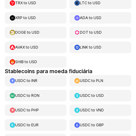
TRX
to
USD
LTC
to
USD
XRP
to
USD
ADA
to
USD
DOGE
to
USD
DOT
to
USD
AVAX
to
USD
LINK
to
USD
SHIB
to
USD
Stablecoins para moeda fiduciária
USDC
to
INR
USDC
to
PLN
USDC
to
RON
USDC
to
USD
USDC
to
PHP
USDC
to
VND
USDC
to
EUR
USDC
to
GBP