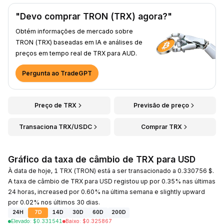
"Devo comprar TRON (TRX) agora?"
Obtém informações de mercado sobre
TRON (TRX) baseadas em IA e análises de
preços em tempo real de TRX para AUD.
Pergunta ao TradeGPT
Preço de TRX
Previsão de preço
Transaciona TRX/USDC
Comprar TRX
Gráfico da taxa de câmbio de TRX para USD
À data de hoje, 1 TRX (TRON) está a ser transacionado a 0.330756 $.
A taxa de câmbio de TRX para USD registou up por 0.35% nas últimas
24 horas, increased por 0.60% na última semana e slightly upward
por 0.02% nos últimos 30 dias.
24H
7D
14D
30D
60D
200D
Elevado
:
$
0.331541
Baixo
:
$
0.325867