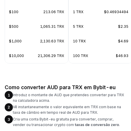
$100
213.06 TRX
1 TRX
$0.46934494
$500
1,065.31 TRX
5 TRX
$2.35
$1,000
2,130.63 TRX
10 TRX
$4.69
$10,000
21,306.29 TRX
100 TRX
$46.93
Como converter AUD para TRX em Bybit-eu
Introduz o montante de AUD que pretendes converter para TRX
1
na calculadora acima.
Vê instantaneamente o valor equivalente em TRX com base na
2
taxa de câmbio em tempo real de AUD para TRX.
Cria uma conta Bybit-eu gratuita para converter, comprar,
3
vender ou transacionar crypto com
taxas de conversão zero
.