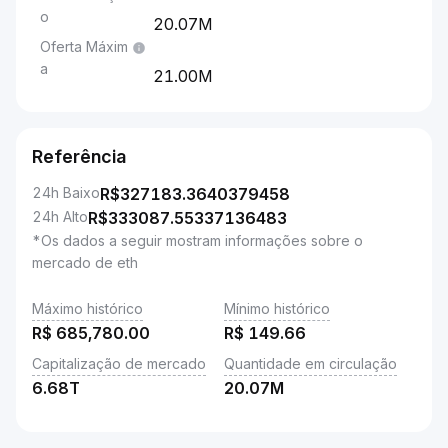
o
20.07M
Oferta Máxim
a
21.00M
Referência
24h Baixo
R$
327183.3640379458
24h Alto
R$
333087.55337136483
*Os dados a seguir mostram informações sobre o
mercado de eth
Máximo histórico
Mínimo histórico
R$
685,780.00
R$
149.66
Capitalização de mercado
Quantidade em circulação
6.68T
20.07M