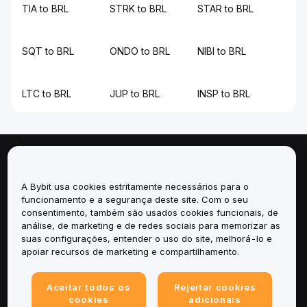
TIA to BRL
STRK to BRL
STAR to BRL
SQT to BRL
ONDO to BRL
NIBI to BRL
LTC to BRL
JUP to BRL
INSP to BRL
Sobre
A Bybit usa cookies estritamente necessários para o
Serviços
funcionamento e a segurança deste site. Com o seu
consentimento, também são usados cookies funcionais, de
análise, de marketing e de redes sociais para memorizar as
Suporte
suas configurações, entender o uso do site, melhorá-lo e
apoiar recursos de marketing e compartilhamento.
Produtos
Aceitar todos os
Rejeitar cookies
Legal
cookies
adicionais