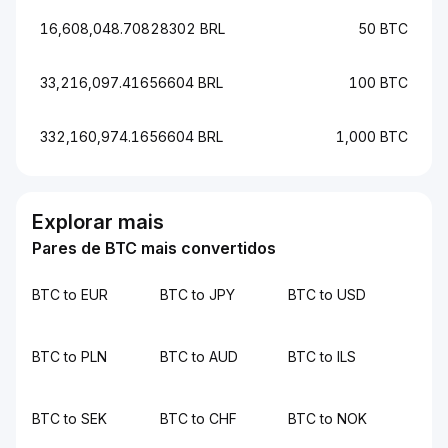
16,608,048.70828302 BRL
50 BTC
33,216,097.41656604 BRL
100 BTC
332,160,974.1656604 BRL
1,000 BTC
Explorar mais
Pares de BTC mais convertidos
BTC to EUR
BTC to JPY
BTC to USD
BTC to PLN
BTC to AUD
BTC to ILS
BTC to SEK
BTC to CHF
BTC to NOK