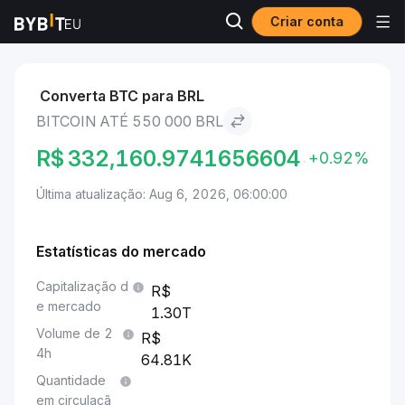
Criar conta
Mercados
Preço de Bitcoin BTC
Bitcoin to 550 000 BRL
Converta BTC para BRL
BITCOIN ATÉ 550 000 BRL
R$
332,160.9741656604
+0.92%
Última atualização: Aug 6, 2026, 06:00:00
Estatísticas do mercado
Capitalização d
e mercado
1.30T
Volume de 2
4h
64.81K
Quantidade
em circulaçã