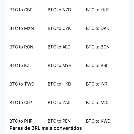
BTC to GBP
BTC to NZD
BTC to HUF
BTC to MXN
BTC to CZK
BTC to DKK
BTC to RON
BTC to AED
BTC to BGN
BTC to KZT
BTC to MYR
BTC to BRL
BTC to TWD
BTC to HKD
BTC to INR
BTC to CLP
BTC to ZAR
BTC to MDL
BTC to PHP
BTC to PEN
BTC to KWD
Pares de BRL mais convertidos