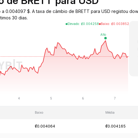
io de BRETT para USD
ado a 0.004097 $. A taxa de câmbio de BRETT para USD registou do
timos 30 dias.
Elevado
:
₡
0.004258
Baixo
:
₡
0.003852
Baixo
Média
₡0.004064
₡0.004165