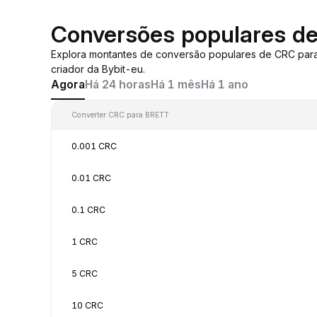
Conversões populares d
Explora montantes de conversão populares de CRC par
criador da Bybit-eu.
Agora
Há 24 horas
Há 1 mês
Há 1 ano
Converter CRC para BRETT
0.001 CRC
0.01 CRC
0.1 CRC
1 CRC
5 CRC
10 CRC