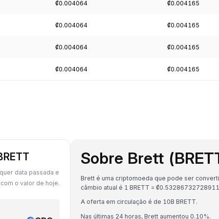
₡0.004064
₡0.004165
₡0.004064
₡0.004165
₡0.004064
₡0.004165
₡0.004064
₡0.004165
Sobre Brett (BRET
 BRETT
lquer data passada e
Brett é uma criptomoeda que pode ser converti
om o valor de hoje.
câmbio atual é 1 BRETT = ₡0.5328673272891
A oferta em circulação é de 10B BRETT.
Nas últimas 24 horas, Brett aumentou 0.10%.