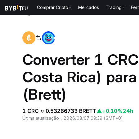
Comprar Cripto
Mercados
Trading
Fer
Página inicial
CRC to BRETT
Converter 1 CRC
Costa Rica) par
(Brett)
1 CRC ≈ 0.53286733 BRETT
▲
+0.10%
24h
Última atualização
：
2026/08/07 09:39
(
GMT+0
)