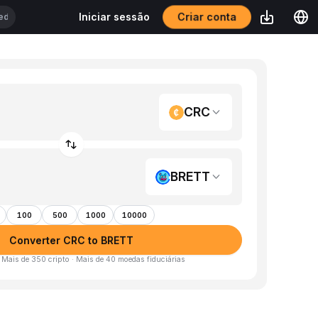
Criar conta
Iniciar sessão
CRC
BRETT
100
500
1000
10000
Converter CRC to BRETT
· Mais de 350 cripto · Mais de 40 moedas fiduciárias