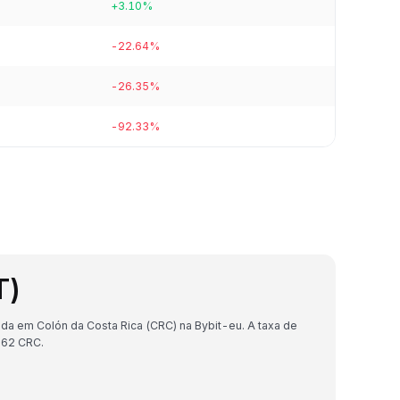
+3.10%
-22.64%
-26.35%
-92.33%
T)
da em Colón da Costa Rica (CRC) na Bybit-eu. A taxa de
162 CRC.