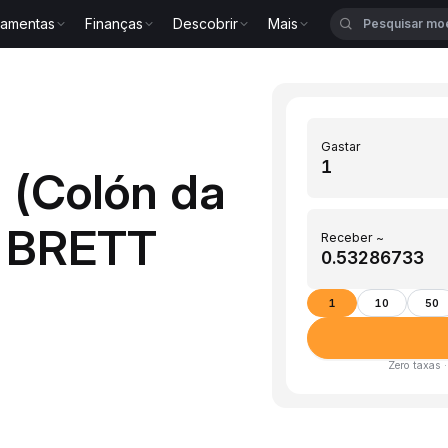
ramentas
Finanças
Descobrir
Mais
Gastar
 (Colón da
a BRETT
Receber ~
1
10
50
Zero taxas 