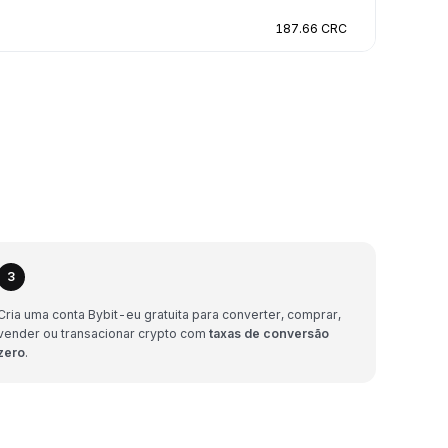
187.66 CRC
3
Cria uma conta Bybit-eu gratuita para converter, comprar,
vender ou transacionar crypto com
taxas de conversão
zero
.