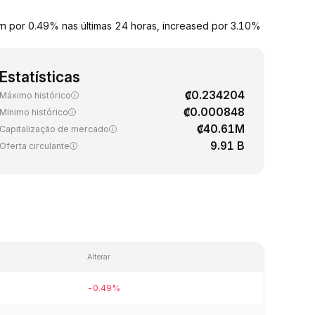
wn por 0.49% nas últimas 24 horas, increased por 3.10%
Estatísticas
₡0.234204
Máximo histórico
₡0.000848
Mínimo histórico
₡40.61M
Capitalização de mercado
9.91 B
Oferta circulante
Alterar
-0.49%