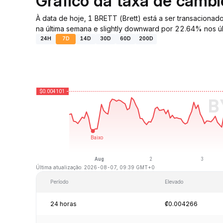
Gráfico da taxa de câmb
À data de hoje, 1 BRETT (Brett) está a ser transacion
na última semana e slightly downward por 22.64% nos úl
24H
7D
14D
30D
60D
200D
Última atualização: 2026-08-07, 09:39 GMT+0
Período
Elevado
24 horas
₡0.004266