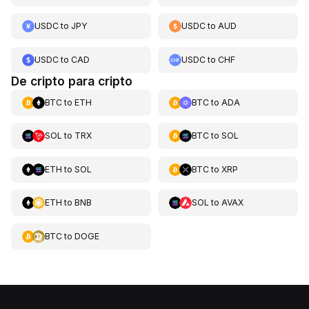
USDC
to
JPY
USDC
to
AUD
USDC
to
CAD
USDC
to
CHF
De cripto para cripto
BTC
to
ETH
BTC
to
ADA
SOL
to
TRX
BTC
to
SOL
ETH
to
SOL
BTC
to
XRP
ETH
to
BNB
SOL
to
AVAX
BTC
to
DOGE