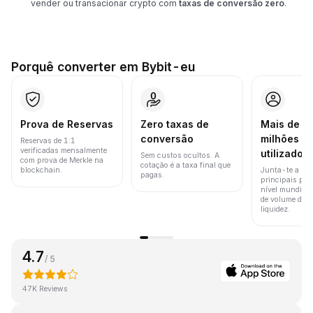
vender ou transacionar crypto com
taxas de conversão zero
.
Porquê converter em Bybit-eu
Prova de Reservas
Zero taxas de
Mais de 8
conversão
milhões d
Reservas de 1:1
verificadas mensalmente
utilizador
Sem custos ocultos. A
com prova de Merkle na
cotação é a taxa final que
blockchain.
Junta-te a um
pagas.
principais pla
nível mundial 
de volume de t
liquidez.
4.7
/ 5
47K Reviews