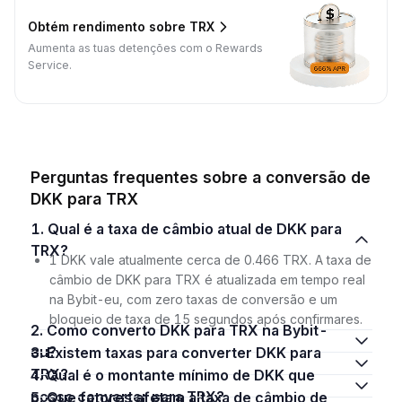
Obtém rendimento sobre TRX
Aumenta as tuas detenções com o Rewards
Service.
Perguntas frequentes sobre a conversão de
DKK para TRX
1. Qual é a taxa de câmbio atual de DKK para
TRX?
1 DKK vale atualmente cerca de 0.466 TRX. A taxa de
câmbio de DKK para TRX é atualizada em tempo real
na Bybit-eu, com zero taxas de conversão e um
bloqueio de taxa de 15 segundos após confirmares.
2. Como converto DKK para TRX na Bybit-
eu?
3. Existem taxas para converter DKK para
TRX?
4. Qual é o montante mínimo de DKK que
posso converter para TRX?
5. Que fatores afetam a taxa de câmbio de