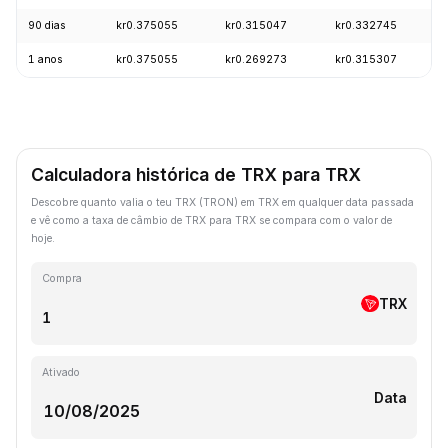
90 dias
kr0.375055
kr0.315047
kr0.332745
1 anos
kr0.375055
kr0.269273
kr0.315307
Calculadora histórica de TRX para TRX
Descobre quanto valia o teu TRX (TRON) em TRX em qualquer data passada
e vê como a taxa de câmbio de TRX para TRX se compara com o valor de
hoje.
Compra
TRX
Ativado
Data