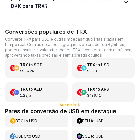
DKK para TRX?
Conversões populares de TRX
Converte TRX para USD e outras moedas fiduciárias a taxas em
tempo real. Com as cotações agregadas de criador da Bybit-eu,
podes consultar o valor atual do teu TRX e converter com confiança,
aproveitando taxas precisas e sem spreads ocultos.
TRX
to
SGD
TRX
to
USD
S$0.424
$0.331
TRX
to
AED
TRX
to
ARS
د.إ1.22
$496.41
Ver mais
↓
Pares de conversão de USD em destaque
BTC
to
USD
ETH
to
USD
USDC
to
USD
SOL
to
USD