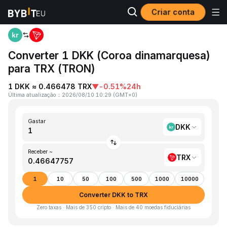
Criar conta
Página inicial
DKK to TRX
Converter 1 DKK (Coroa dinamarquesa)
para TRX (TRON)
1 DKK ≈ 0.466478 TRX
▼
-0.51%
24h
Última atualização
：
2026/08/10 10:29
(
GMT+0
)
Gastar
DKK
Receber ~
TRX
1
10
50
100
500
1000
10000
Converter DKK to TRX
Zero taxas · Mais de 350 cripto · Mais de 40 moedas fiduciárias