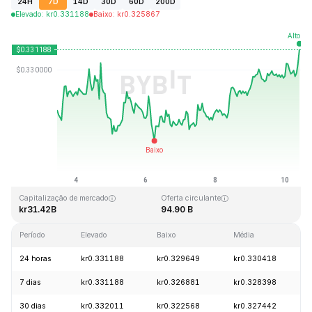
24H
7D
14D
30D
60D
200D
Elevado
:
kr
0.331188
Baixo
:
kr
0.325867
Última atualização: 2026-08-10, 10:29 GMT+0
Máximo histórico
Mínimo histórico
kr0.431288
kr0.001804
Capitalização de mercado
Oferta circulante
kr31.42B
94.90 B
Período
Elevado
Baixo
Média
24 horas
kr0.331188
kr0.329649
kr0.330418
7 dias
kr0.331188
kr0.326881
kr0.328398
30 dias
kr0.332011
kr0.322568
kr0.327442