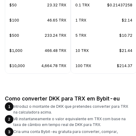
$50
23.32 TRX
0.1 TRX
$0.21437258
$100
46.65 TRX
1 TRX
$2.14
$500
233.24 TRX
5 TRX
$10.72
$1,000
466.48 TRX
10 TRX
$21.44
$10,000
4,664.78 TRX
100 TRX
$214.37
Como converter DKK para TRX em Bybit-eu
Introduz o montante de DKK que pretendes converter para TRX
1
na calculadora acima.
Vê instantaneamente o valor equivalente em TRX com base na
2
taxa de câmbio em tempo real de DKK para TRX.
Cria uma conta Bybit-eu gratuita para converter, comprar,
3