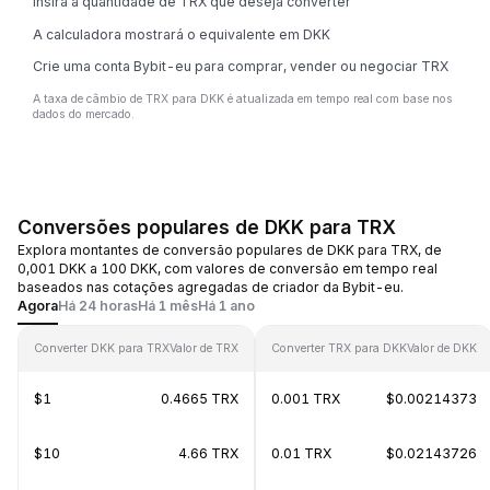
Insira a quantidade de TRX que deseja converter
A calculadora mostrará o equivalente em DKK
Crie uma conta Bybit-eu para comprar, vender ou negociar TRX
A taxa de câmbio de TRX para DKK é atualizada em tempo real com base nos
dados do mercado.
Conversões populares de DKK para TRX
Explora montantes de conversão populares de DKK para TRX, de
0,001 DKK a 100 DKK, com valores de conversão em tempo real
baseados nas cotações agregadas de criador da Bybit-eu.
Agora
Há 24 horas
Há 1 mês
Há 1 ano
Converter DKK para TRX
Valor de TRX
Converter TRX para DKK
Valor de DKK
$1
0.4665 TRX
0.001 TRX
$0.00214373
$10
4.66 TRX
0.01 TRX
$0.02143726