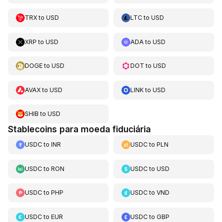
TRX
to
USD
LTC
to
USD
XRP
to
USD
ADA
to
USD
DOGE
to
USD
DOT
to
USD
AVAX
to
USD
LINK
to
USD
SHIB
to
USD
Stablecoins para moeda fiduciária
USDC
to
INR
USDC
to
PLN
USDC
to
RON
USDC
to
USD
USDC
to
PHP
USDC
to
VND
USDC
to
EUR
USDC
to
GBP