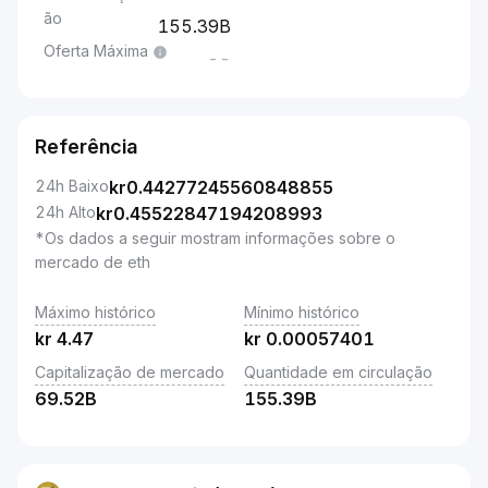
ão
155.39B
Oferta Máxima
--
Referência
24h Baixo
kr
0.44277245560848855
24h Alto
kr
0.45522847194208993
*Os dados a seguir mostram informações sobre o
mercado de eth
Máximo histórico
Mínimo histórico
kr
4.47
kr
0.00057401
Capitalização de mercado
Quantidade em circulação
69.52B
155.39B