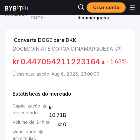
Criar conta
Preço de Dogecoin
Dogecoin to Coroa
Mercados
DOGE
dinamarquesa
Converta DOGE para DKK
DOGECOIN ATÉ COROA DINAMARQUESA
kr
0.447054211223164
-1.63%
Última atualização: Aug 6, 2026, 23:00:00
Estatísticas do mercado
Capitalização
de mercado
10.71B
Volume de 24h
0
Quantidade
em circulaç