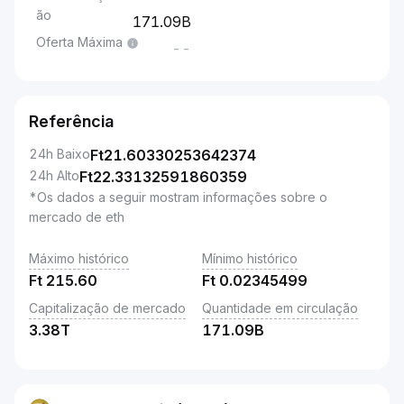
ão
171.09B
Oferta Máxima
--
Referência
24h Baixo
Ft
21.60330253642374
24h Alto
Ft
22.33132591860359
*Os dados a seguir mostram informações sobre o
mercado de eth
Máximo histórico
Mínimo histórico
Ft
215.60
Ft
0.02345499
Capitalização de mercado
Quantidade em circulação
3.38T
171.09B