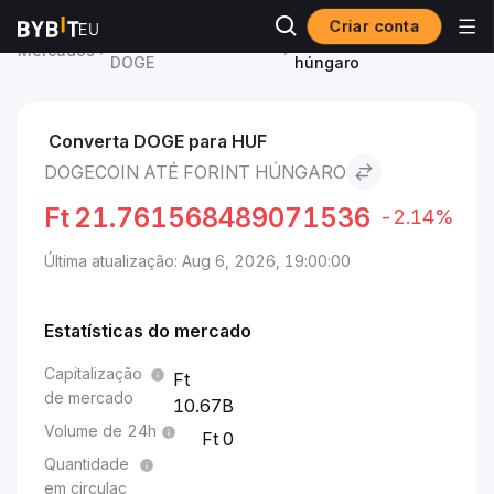
Criar conta
Preço de Dogecoin
Dogecoin to Forint
Mercados
DOGE
húngaro
Converta DOGE para HUF
DOGECOIN ATÉ FORINT HÚNGARO
Ft
21.761568489071536
-2.14%
Última atualização: Aug 6, 2026, 19:00:00
Estatísticas do mercado
Capitalização
de mercado
10.67B
Volume de 24h
0
Quantidade
em circulaç