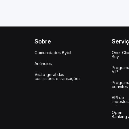
Sobre
Servi
Comunidades Bybit
One-Cli
Buy
Anúncios
Program
VIP
Visão geral das
comissões e transações
Program
convites
API de
impostos
Open
Banking 