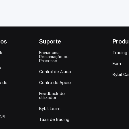
ços
Suporte
Produ
ck
Enviar uma
Trading
Reclamação ou
Processo
Earn
a
Central de Ajuda
Bybit Ca
a de
Centro de Apoio
Feedback do
utilizador
Bybit Learn
API
Taxa de trading