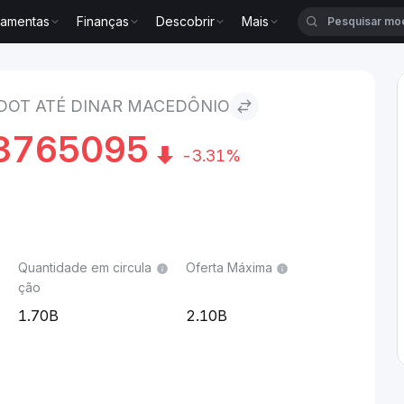
ramentas
Finanças
Descobrir
Mais
nar macedônio
DOT ATÉ DINAR MACEDÔNIO
3765095
-3.31%
Quantidade em circula
Oferta Máxima
ção
1.70B
2.10B