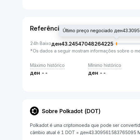
Referência
Último preço negociado ден43.30
24h Baixo
ден
43.24547048264225
*Os dados a seguir mostram informações sobre o m
Máximo histórico
Mínimo histórico
ден
--
ден
--
Sobre Polkadot (DOT)
Polkadot é uma criptomoeda que pode ser convertid
câmbio atual é 1 DOT = ден43.309561583765095 