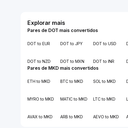
Explorar mais
Pares de DOT mais convertidos
DOT to EUR
DOT to JPY
DOT to USD
DOT to NZD
DOT to MXN
DOT to INR
Pares de MKD mais convertidos
ETH to MKD
BTC to MKD
SOL to MKD
MYRO to MKD
MATIC to MKD
LTC to MKD
AVAX to MKD
ARB to MKD
AEVO to MKD