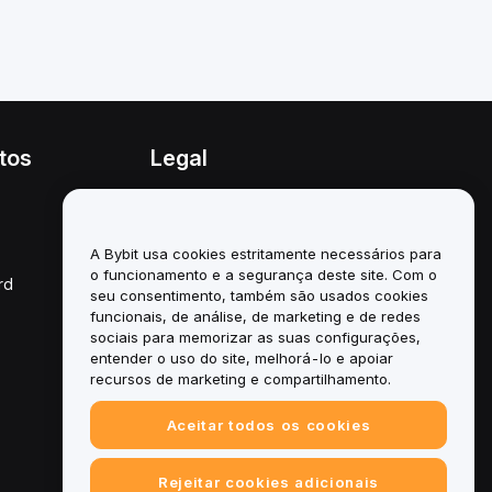
tos
Legal
Política de conflitos de
interesses
A Bybit usa cookies estritamente necessários para
Resumo da Política de
Custódia e Administração
o funcionamento e a segurança deste site. Com o
rd
seu consentimento, também são usados cookies
Informação ESG
funcionais, de análise, de marketing e de redes
sociais para memorizar as suas configurações,
White Papers de
entender o uso do site, melhorá-lo e apoiar
criptoativos
recursos de marketing e compartilhamento.
Aceitar todos os cookies
Rejeitar cookies adicionais