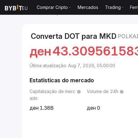
Comprar Cripto
Mercados
Trading
Fer
Mercados
Preço de Polkadot DOT
Polkadot to Di
Converta DOT para MKD
POLKA
ден
43.30956158
Última atualização: Aug 7, 2026, 05:00:00
Estatísticas do mercado
Capitalização de merc
Volume de 24h
ado
1.38B
0