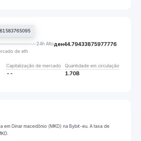
9561583765095
24h Alto
ден
44.79433875977776
ercado de eth
Capitalização de mercado
Quantidade em circulação
--
1.70B
a em Dinar macedônio (MKD) na Bybit-eu. A taxa de
MKD.