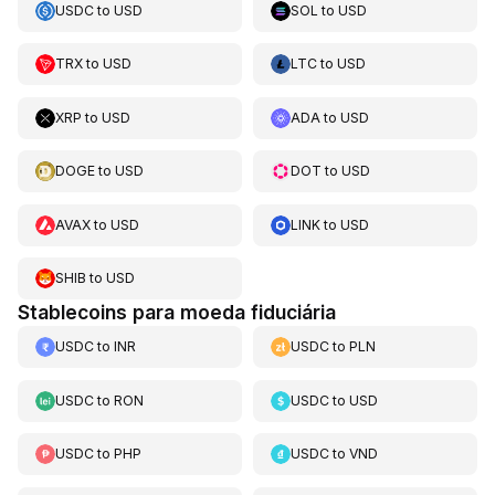
USDC
to
USD
SOL
to
USD
TRX
to
USD
LTC
to
USD
XRP
to
USD
ADA
to
USD
DOGE
to
USD
DOT
to
USD
AVAX
to
USD
LINK
to
USD
SHIB
to
USD
Stablecoins para moeda fiduciária
USDC
to
INR
USDC
to
PLN
USDC
to
RON
USDC
to
USD
USDC
to
PHP
USDC
to
VND