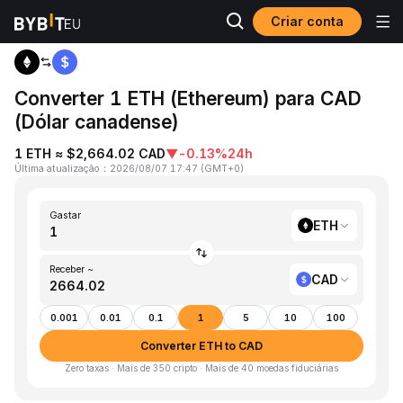
Criar conta
Página inicial
ETH to CAD
Converter 1 ETH (Ethereum) para CAD
(Dólar canadense)
1 ETH ≈ $2,664.02 CAD
▼
-0.13%
24h
Última atualização
：
2026/08/07 17:47
(
GMT+0
)
Gastar
ETH
Receber ~
CAD
0.001
0.01
0.1
1
5
10
100
Converter ETH to CAD
Zero taxas · Mais de 350 cripto · Mais de 40 moedas fiduciárias