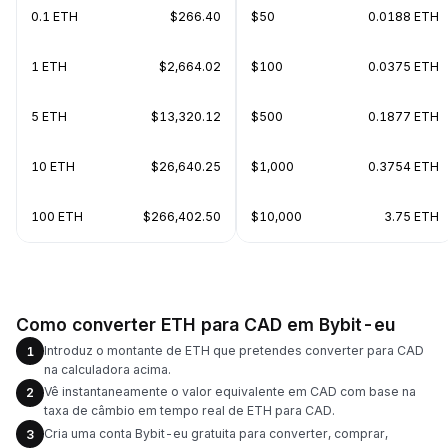
0.1 ETH
$266.40
$50
0.0188 ETH
1 ETH
$2,664.02
$100
0.0375 ETH
5 ETH
$13,320.12
$500
0.1877 ETH
10 ETH
$26,640.25
$1,000
0.3754 ETH
100 ETH
$266,402.50
$10,000
3.75 ETH
Como converter ETH para CAD em Bybit-eu
Introduz o montante de ETH que pretendes converter para CAD
1
na calculadora acima.
Vê instantaneamente o valor equivalente em CAD com base na
2
taxa de câmbio em tempo real de ETH para CAD.
Cria uma conta Bybit-eu gratuita para converter, comprar,
3