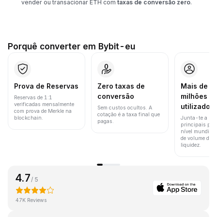
vender ou transacionar ETH com
taxas de conversão zero
.
Porquê converter em Bybit-eu
Prova de Reservas
Zero taxas de
Mais de 8
conversão
milhões d
Reservas de 1:1
verificadas mensalmente
utilizador
Sem custos ocultos. A
com prova de Merkle na
cotação é a taxa final que
blockchain.
Junta-te a um
pagas.
principais pla
nível mundial 
de volume de t
liquidez.
4.7
/ 5
47K Reviews