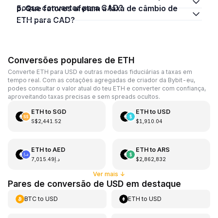
posso converter para CAD?
5. Que fatores afetam a taxa de câmbio de
ETH para CAD?
Conversões populares de ETH
Converte ETH para USD e outras moedas fiduciárias a taxas em
tempo real. Com as cotações agregadas de criador da Bybit-eu,
podes consultar o valor atual do teu ETH e converter com confiança,
aproveitando taxas precisas e sem spreads ocultos.
ETH
to
SGD
ETH
to
USD
S$2,441.52
$1,910.04
ETH
to
AED
ETH
to
ARS
د.إ7,015.49
$2,862,832
Ver mais
↓
Pares de conversão de USD em destaque
BTC
to
USD
ETH
to
USD