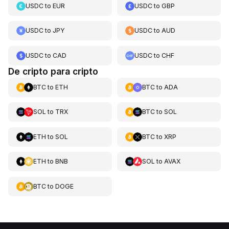
USDC
to
EUR
USDC
to
GBP
USDC
to
JPY
USDC
to
AUD
USDC
to
CAD
USDC
to
CHF
De cripto para cripto
BTC
to
ETH
BTC
to
ADA
SOL
to
TRX
BTC
to
SOL
ETH
to
SOL
BTC
to
XRP
ETH
to
BNB
SOL
to
AVAX
BTC
to
DOGE