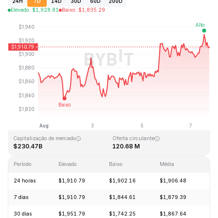
24H
7D
14D
30D
60D
200D
Elevado
:
$
1,928.81
Baixo
:
$
1,835.29
Última atualização: 2026-08-07, 17:47 GMT+0
Máximo histórico
Mínimo histórico
$4,946.05
$0.432979
Capitalização de mercado
Oferta circulante
$230.47B
120.68 M
Período
Elevado
Baixo
Média
Alt
24 horas
$1,910.79
$1,902.16
$1,906.48
-0
7 dias
$1,910.79
$1,844.61
$1,879.39
+2
30 dias
$1,951.79
$1,742.25
$1,867.64
+1