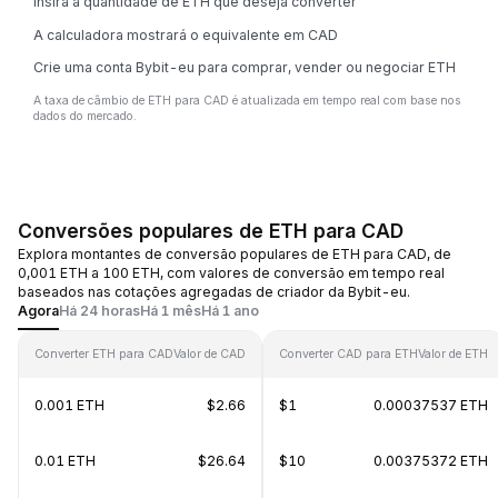
Insira a quantidade de ETH que deseja converter
A calculadora mostrará o equivalente em CAD
Crie uma conta Bybit-eu para comprar, vender ou negociar ETH
A taxa de câmbio de ETH para CAD é atualizada em tempo real com base nos
dados do mercado.
Conversões populares de ETH para CAD
Explora montantes de conversão populares de ETH para CAD, de
0,001 ETH a 100 ETH, com valores de conversão em tempo real
baseados nas cotações agregadas de criador da Bybit-eu.
Agora
Há 24 horas
Há 1 mês
Há 1 ano
Converter ETH para CAD
Valor de CAD
Converter CAD para ETH
Valor de ETH
0.001 ETH
$2.66
$1
0.00037537 ETH
0.01 ETH
$26.64
$10
0.00375372 ETH