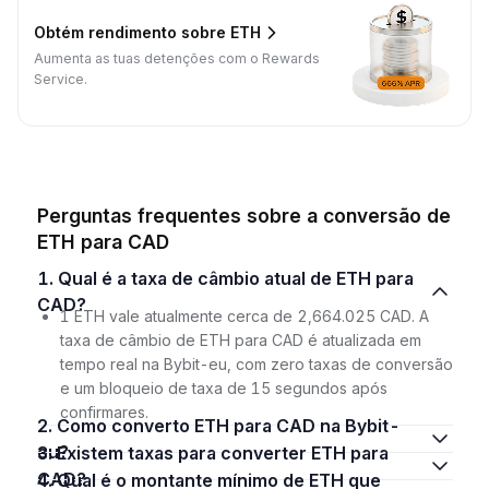
Obtém rendimento sobre ETH
Aumenta as tuas detenções com o Rewards
Service.
Perguntas frequentes sobre a conversão de
ETH para CAD
1. Qual é a taxa de câmbio atual de ETH para
CAD?
1 ETH vale atualmente cerca de 2,664.025 CAD. A
taxa de câmbio de ETH para CAD é atualizada em
tempo real na Bybit-eu, com zero taxas de conversão
e um bloqueio de taxa de 15 segundos após
confirmares.
2. Como converto ETH para CAD na Bybit-
eu?
3. Existem taxas para converter ETH para
CAD?
4. Qual é o montante mínimo de ETH que