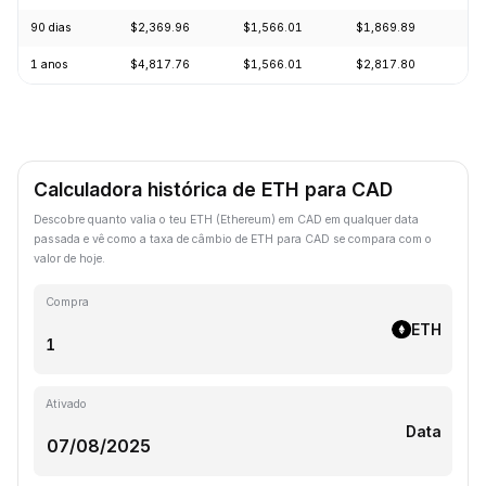
90 dias
$2,369.96
$1,566.01
$1,869.89
+1
1 anos
$4,817.76
$1,566.01
$2,817.80
-4
Calculadora histórica de ETH para CAD
Descobre quanto valia o teu ETH (Ethereum) em CAD em qualquer data
passada e vê como a taxa de câmbio de ETH para CAD se compara com o
valor de hoje.
Compra
ETH
Ativado
Data