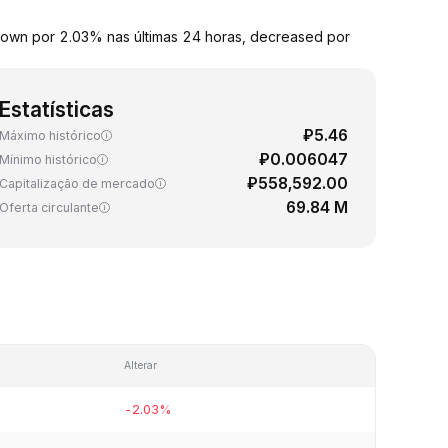
 down por 2.03% nas últimas 24 horas, decreased por
Estatísticas
₽5.46
Máximo histórico
₽0.006047
Mínimo histórico
₽558,592.00
Capitalização de mercado
69.84 M
Oferta circulante
Alterar
-2.03%