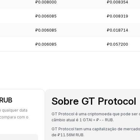
₽0.008000
₽0.008354
₽0.006085
₽0.008319
₽0.006085
₽0.018714
₽0.006085
₽0.057200
Sobre GT Protocol 
 RUB
 qualquer data
GT Protocol é uma criptomoeda que pode ser c
 compara com o
câmbio atual é 1 GTAI = ₽-- RUB.
GT Protocol tem uma capitalização de mercad
de ₽11.56M RUB.