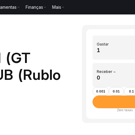
ramentas
Finanças
Mais
Gastar
I (GT
UB (Rublo
Receber ~
0.001
0.01
0.1
Zero taxas 