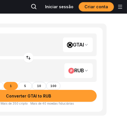
Criar conta
Iniciar sessão
GTAI
RUB
1
5
10
100
Converter GTAI to RUB
· Mais de 350 cripto · Mais de 40 moedas fiduciárias