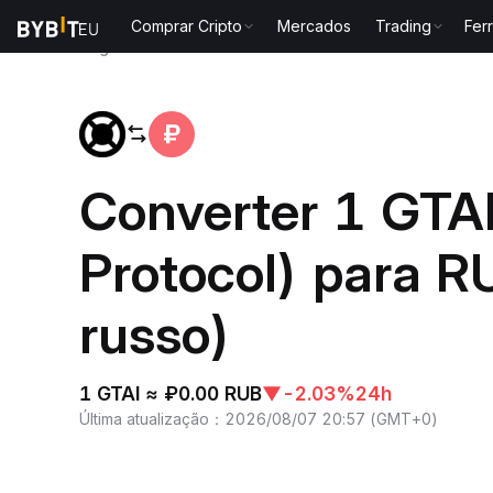
Comprar Cripto
Mercados
Trading
Fer
Página inicial
GTAI to RUB
Converter 1 GTA
Protocol) para R
russo)
1 GTAI ≈ ₽0.00 RUB
▼
-2.03%
24h
Última atualização
：
2026/08/07 20:57
(
GMT+0
)