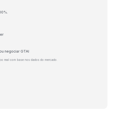
.00%.
ter
 ou negociar GTAI
po real com base nos dados do mercado.