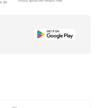
nosso apoio em tempo real.
me de