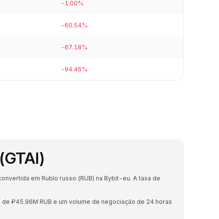
-1.00%
-60.54%
-67.18%
-94.46%
(GTAI)
onvertida em Rublo russo (RUB) na Bybit-eu. A taxa de
o de ₽45.96M RUB e um volume de negociação de 24 horas