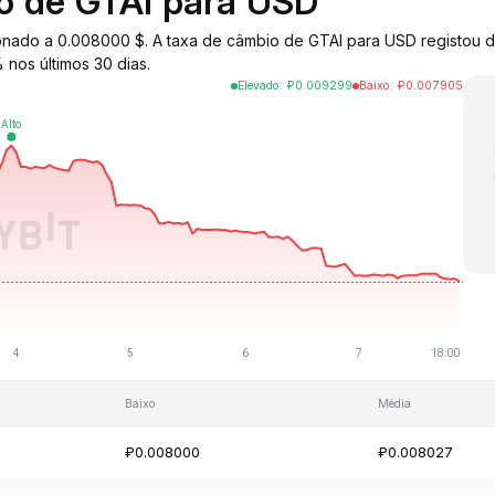
io de GTAI para USD
cionado a 0.008000 $. A taxa de câmbio de GTAI para USD registou
nos últimos 30 dias.
Elevado
:
₽
0.009299
Baixo
:
₽
0.007905
Baixo
Média
₽0.008000
₽0.008027