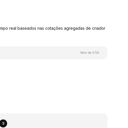
empo real baseados nas cotações agregadas de criador
Valor de GTAI
3