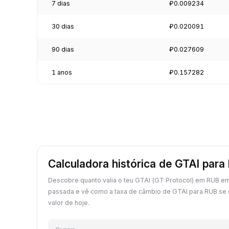
7 dias
₽0.009234
30 dias
₽0.020091
90 dias
₽0.027609
1 anos
₽0.157282
Calculadora histórica de GTAI para
Descobre quanto valia o teu GTAI (GT Protocol) em RUB em
passada e vê como a taxa de câmbio de GTAI para RUB se
valor de hoje.