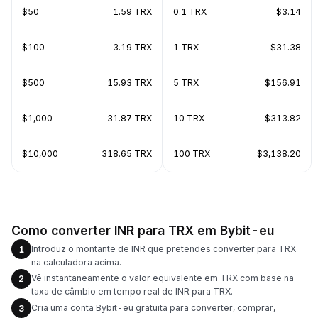
$50
1.59 TRX
0.1 TRX
$3.14
$100
3.19 TRX
1 TRX
$31.38
$500
15.93 TRX
5 TRX
$156.91
$1,000
31.87 TRX
10 TRX
$313.82
$10,000
318.65 TRX
100 TRX
$3,138.20
Como converter INR para TRX em Bybit-eu
Introduz o montante de INR que pretendes converter para TRX
1
na calculadora acima.
Vê instantaneamente o valor equivalente em TRX com base na
2
taxa de câmbio em tempo real de INR para TRX.
Cria uma conta Bybit-eu gratuita para converter, comprar,
3