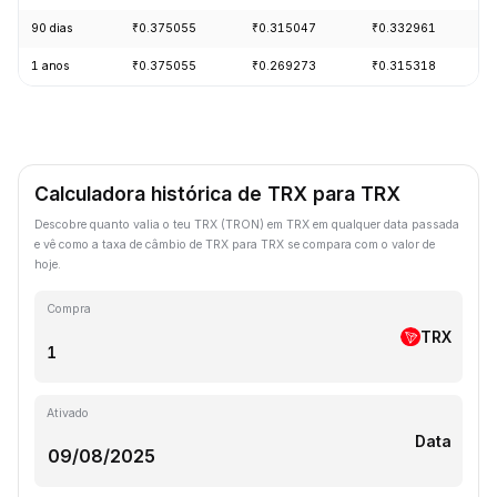
90 dias
₹0.375055
₹0.315047
₹0.332961
1 anos
₹0.375055
₹0.269273
₹0.315318
Calculadora histórica de TRX para TRX
Descobre quanto valia o teu TRX (TRON) em TRX em qualquer data passada
e vê como a taxa de câmbio de TRX para TRX se compara com o valor de
hoje.
Compra
TRX
Ativado
Data