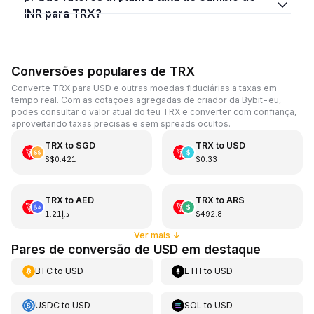
INR para TRX?
Conversões populares de TRX
Converte TRX para USD e outras moedas fiduciárias a taxas em
tempo real. Com as cotações agregadas de criador da Bybit-eu,
podes consultar o valor atual do teu TRX e converter com confiança,
aproveitando taxas precisas e sem spreads ocultos.
TRX
to
SGD
TRX
to
USD
S$0.421
$0.33
TRX
to
AED
TRX
to
ARS
د.إ1.21
$492.8
Ver mais
↓
Pares de conversão de USD em destaque
BTC
to
USD
ETH
to
USD
USDC
to
USD
SOL
to
USD