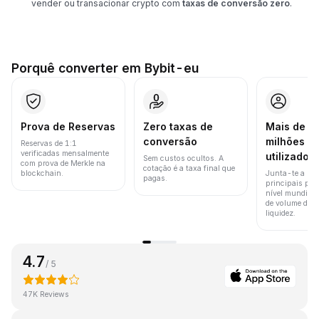
vender ou transacionar crypto com
taxas de conversão zero
.
Porquê converter em Bybit-eu
Prova de Reservas
Zero taxas de
Mais de 8
conversão
milhões d
Reservas de 1:1
verificadas mensalmente
utilizador
Sem custos ocultos. A
com prova de Merkle na
cotação é a taxa final que
blockchain.
Junta-te a um
pagas.
principais pla
nível mundial 
de volume de t
liquidez.
4.7
/ 5
47K Reviews