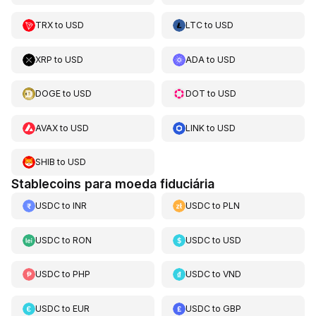
TRX
to
USD
LTC
to
USD
XRP
to
USD
ADA
to
USD
DOGE
to
USD
DOT
to
USD
AVAX
to
USD
LINK
to
USD
SHIB
to
USD
Stablecoins para moeda fiduciária
USDC
to
INR
USDC
to
PLN
USDC
to
RON
USDC
to
USD
USDC
to
PHP
USDC
to
VND
USDC
to
EUR
USDC
to
GBP