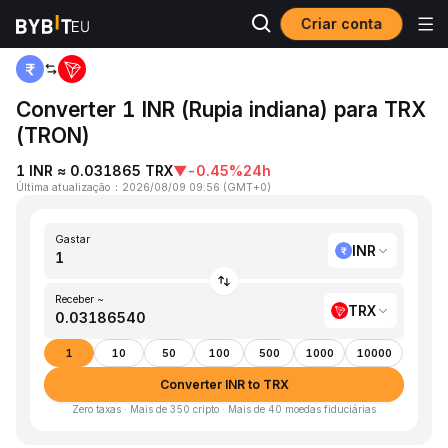
Criar conta
Página inicial
INR to TRX
Converter 1 INR (Rupia indiana) para TRX
(TRON)
1 INR ≈ 0.031865 TRX
▼
-0.45%
24h
Última atualização
：
2026/08/09 09:56
(
GMT+0
)
Gastar
INR
Receber ~
TRX
1
10
50
100
500
1000
10000
Converter INR to TRX
Zero taxas · Mais de 350 cripto · Mais de 40 moedas fiduciárias