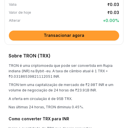
₹0.03
Valia
₹0.03
Valor de hoje
+
0.00
%
Alterar
Transacionar agora
Sobre TRON (TRX)
TRON é uma criptomoeda que pode ser convertida em Rupia
indiana (INR) na Bybit-eu. A taxa de câmbio atual é 1 TRX =
₹0.03186539821112051 INR.
TRON tem uma capitalização de mercado de ₹2.98T INR e um
volume de negociação de 24 horas de ₹23.91B INR.
A oferta em circulação é de 95B TRX.
Nas últimas 24 horas, TRON diminuiu 0.45%.
Como converter TRX para INR