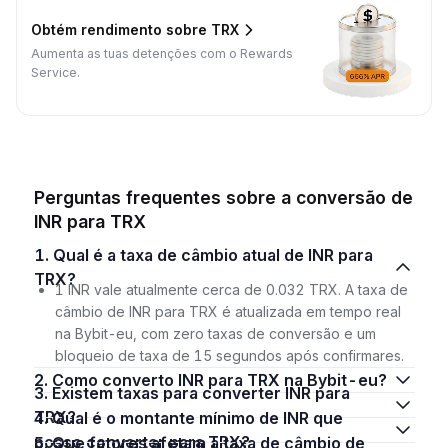
Obtém rendimento sobre TRX
Aumenta as tuas detenções com o Rewards
Service.
Perguntas frequentes sobre a conversão de
INR para TRX
1. Qual é a taxa de câmbio atual de INR para
TRX?
1 INR vale atualmente cerca de 0.032 TRX. A taxa de
câmbio de INR para TRX é atualizada em tempo real
na Bybit-eu, com zero taxas de conversão e um
bloqueio de taxa de 15 segundos após confirmares.
2. Como converto INR para TRX na Bybit-eu?
3. Existem taxas para converter INR para
TRX?
4. Qual é o montante mínimo de INR que
posso converter para TRX?
5. Que fatores afetam a taxa de câmbio de