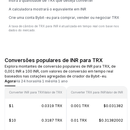
Insira a quantidade de TRX que deseja converter
A calculadora mostrará o equivalente em INR
Crie uma conta Bybit-eu para comprar, vender ou negociar TRX
A taxa de câmbio de TRX para INR é atualizada em tempo real com base nos
dados do mercado.
Conversões populares de INR para TRX
Explora montantes de conversão populares de INR para TRX, de
0,001 INR a 100 INR, com valores de conversão em tempo real
baseados nas cotações agregadas de criador da Bybit-eu.
Agora
Há 24 horas
Há 1 mês
Há 1 ano
Converter INR para TRX
Valor de TRX
Converter TRX para INR
Valor de INR
$1
0.0319 TRX
0.001 TRX
$0.031382
$10
0.3187 TRX
0.01 TRX
$0.31382002