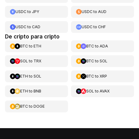
USDC
to
JPY
USDC
to
AUD
USDC
to
CAD
USDC
to
CHF
De cripto para cripto
BTC
to
ETH
BTC
to
ADA
SOL
to
TRX
BTC
to
SOL
ETH
to
SOL
BTC
to
XRP
ETH
to
BNB
SOL
to
AVAX
BTC
to
DOGE