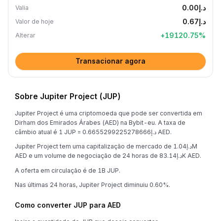
د.إ0.00
Valia
د.إ0.67
Valor de hoje
+
19120.75
%
Alterar
Transacionar agora
Sobre Jupiter Project (JUP)
Jupiter Project é uma criptomoeda que pode ser convertida em
Dirham dos Emirados Árabes (AED) na Bybit-eu. A taxa de
câmbio atual é 1 JUP = د.إ0.6655299225278666 AED.
Jupiter Project tem uma capitalização de mercado de د.إ1.04M
AED e um volume de negociação de 24 horas de د.إ83.14K AED.
A oferta em circulação é de 1B JUP.
Nas últimas 24 horas, Jupiter Project diminuiu 0.60%.
Como converter JUP para AED