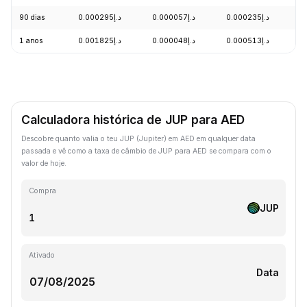
90 dias
د.إ0.000295
د.إ0.000057
د.إ0.000235
+
1 anos
د.إ0.001825
د.إ0.000048
د.إ0.000513
-
Calculadora histórica de JUP para AED
Descobre quanto valia o teu JUP (Jupiter) em AED em qualquer data
passada e vê como a taxa de câmbio de JUP para AED se compara com o
valor de hoje.
Compra
JUP
Ativado
Data