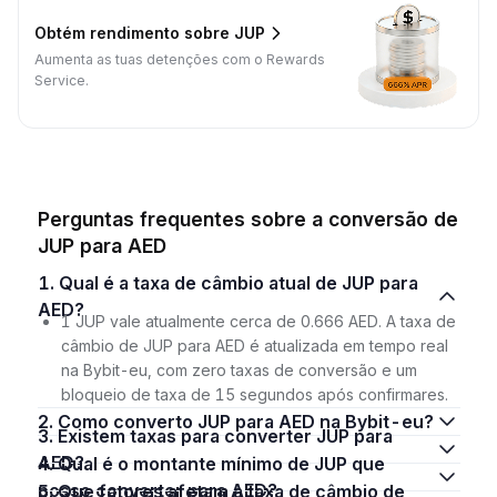
Obtém rendimento sobre JUP
Aumenta as tuas detenções com o Rewards
Service.
Perguntas frequentes sobre a conversão de
JUP para AED
1. Qual é a taxa de câmbio atual de JUP para
AED?
1 JUP vale atualmente cerca de 0.666 AED. A taxa de
câmbio de JUP para AED é atualizada em tempo real
na Bybit-eu, com zero taxas de conversão e um
bloqueio de taxa de 15 segundos após confirmares.
2. Como converto JUP para AED na Bybit-eu?
3. Existem taxas para converter JUP para
AED?
4. Qual é o montante mínimo de JUP que
posso converter para AED?
5. Que fatores afetam a taxa de câmbio de