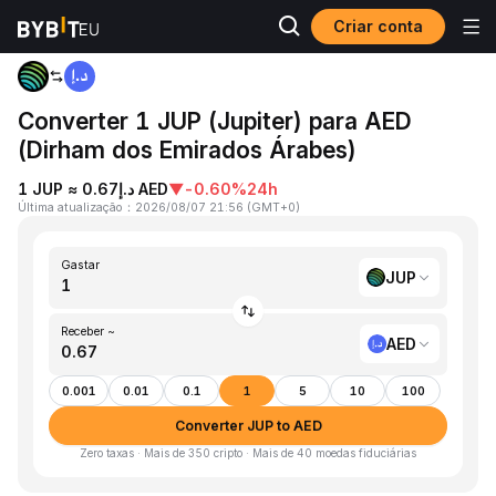
Criar conta
Página inicial
JUP to AED
Converter 1 JUP (Jupiter) para AED
(Dirham dos Emirados Árabes)
1 JUP ≈ د.إ0.67 AED
▼
-0.60%
24h
Última atualização
：
2026/08/07 21:56
(
GMT+0
)
Gastar
JUP
Receber ~
AED
0.001
0.01
0.1
1
5
10
100
Converter JUP to AED
Zero taxas · Mais de 350 cripto · Mais de 40 moedas fiduciárias