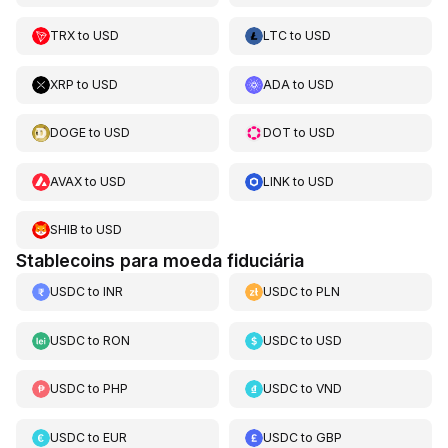
TRX
to
USD
LTC
to
USD
XRP
to
USD
ADA
to
USD
DOGE
to
USD
DOT
to
USD
AVAX
to
USD
LINK
to
USD
SHIB
to
USD
Stablecoins para moeda fiduciária
USDC
to
INR
USDC
to
PLN
USDC
to
RON
USDC
to
USD
USDC
to
PHP
USDC
to
VND
USDC
to
EUR
USDC
to
GBP