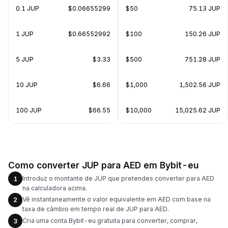
0.1 JUP
$0.06655299
$50
75.13 JUP
1 JUP
$0.66552992
$100
150.26 JUP
5 JUP
$3.33
$500
751.28 JUP
10 JUP
$6.66
$1,000
1,502.56 JUP
100 JUP
$66.55
$10,000
15,025.62 JUP
Como converter JUP para AED em Bybit-eu
Introduz o montante de JUP que pretendes converter para AED
1
na calculadora acima.
Vê instantaneamente o valor equivalente em AED com base na
2
taxa de câmbio em tempo real de JUP para AED.
Cria uma conta Bybit-eu gratuita para converter, comprar,
3