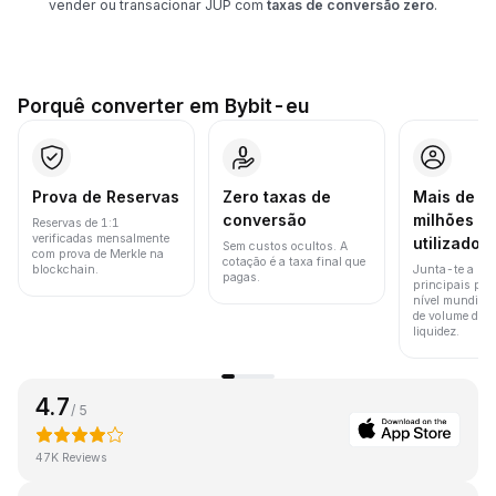
vender ou transacionar JUP com
taxas de conversão zero
.
Porquê converter em Bybit-eu
Prova de Reservas
Zero taxas de
Mais de 8
conversão
milhões d
Reservas de 1:1
verificadas mensalmente
utilizador
Sem custos ocultos. A
com prova de Merkle na
cotação é a taxa final que
blockchain.
Junta-te a um
pagas.
principais pla
nível mundial 
de volume de t
liquidez.
4.7
/ 5
47K Reviews