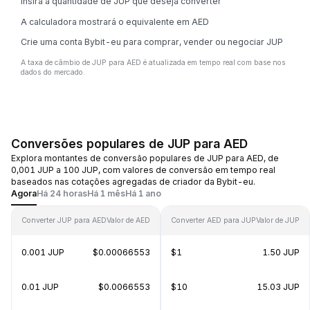
Insira a quantidade de JUP que deseja converter
A calculadora mostrará o equivalente em AED
Crie uma conta Bybit-eu para comprar, vender ou negociar JUP
A taxa de câmbio de JUP para AED é atualizada em tempo real com base nos
dados do mercado.
Conversões populares de JUP para AED
Explora montantes de conversão populares de JUP para AED, de
0,001 JUP a 100 JUP, com valores de conversão em tempo real
baseados nas cotações agregadas de criador da Bybit-eu.
Agora
Há 24 horas
Há 1 mês
Há 1 ano
Converter JUP para AED
Valor de AED
Converter AED para JUP
Valor de JUP
0.001 JUP
$0.00066553
$1
1.50 JUP
0.01 JUP
$0.0066553
$10
15.03 JUP