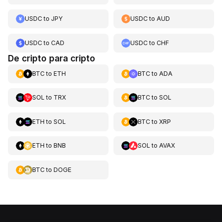
USDC
to
JPY
USDC
to
AUD
USDC
to
CAD
USDC
to
CHF
De cripto para cripto
BTC
to
ETH
BTC
to
ADA
SOL
to
TRX
BTC
to
SOL
ETH
to
SOL
BTC
to
XRP
ETH
to
BNB
SOL
to
AVAX
BTC
to
DOGE