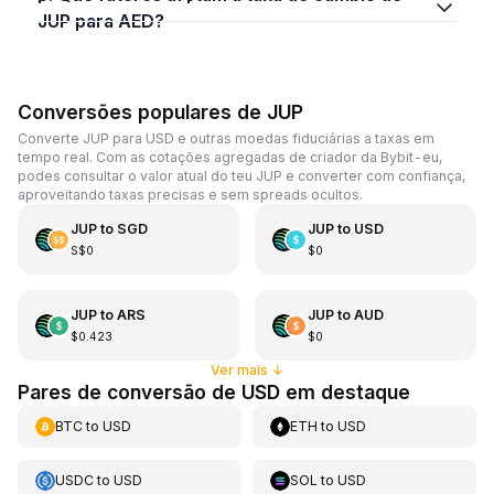
JUP para AED?
Conversões populares de JUP
Converte JUP para USD e outras moedas fiduciárias a taxas em
tempo real. Com as cotações agregadas de criador da Bybit-eu,
podes consultar o valor atual do teu JUP e converter com confiança,
aproveitando taxas precisas e sem spreads ocultos.
JUP
to
SGD
JUP
to
USD
S$0
$0
JUP
to
ARS
JUP
to
AUD
$0.423
$0
Ver mais
↓
Pares de conversão de USD em destaque
BTC
to
USD
ETH
to
USD
USDC
to
USD
SOL
to
USD