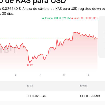
io de KAS para USD
o a 0.026540 $. A taxa de câmbio de KAS para USD registou down p
 30 dias.
Elevado
:
CHF
0.026959
Baixo
:
CHF
0.025315
Baixo
Média
CHF0.026546
CHF0.026599