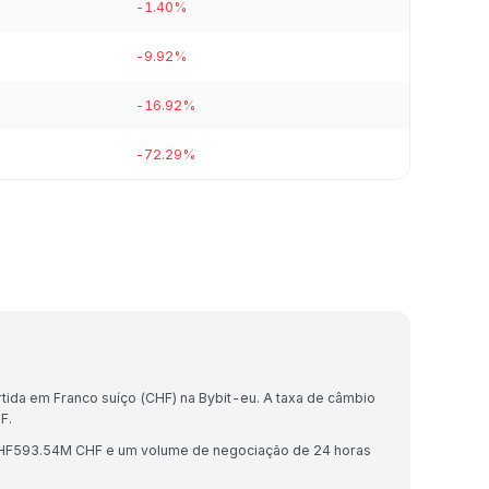
-1.40%
-9.92%
-16.92%
-72.29%
)
ida em Franco suíço (CHF) na Bybit-eu. A taxa de câmbio
F.
CHF593.54M CHF e um volume de negociação de 24 horas