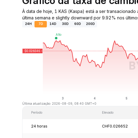
Gráfico da taxa de câmb
À data de hoje, 1 KAS (Kaspa) está a ser transacionad
última semana e slightly downward por 9.92% nos últimos
24H
7D
14D
30D
60D
200D
Última atualização: 2026-08-09, 08:40 GMT+0
Período
Elevado
24 horas
CHF0.026652