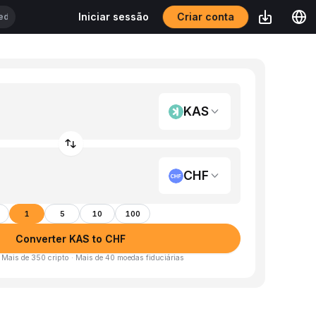
Criar conta
Iniciar sessão
KAS
CHF
1
5
10
100
Converter KAS to CHF
· Mais de 350 cripto · Mais de 40 moedas fiduciárias