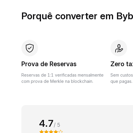
Porquê converter em Byb
Prova de Reservas
Zero t
Reservas de 1:1 verificadas mensalmente
Sem custos 
com prova de Merkle na blockchain.
que pagas.
4.7
/ 5