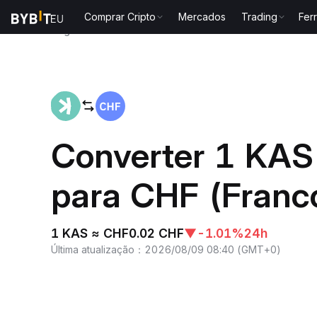
Comprar Cripto
Mercados
Trading
Fer
Página inicial
KAS to CHF
Converter 1 KAS
para CHF (Franco
1 KAS ≈ CHF0.02 CHF
▼
-1.01%
24h
Última atualização
：
2026/08/09 08:40
(
GMT+0
)