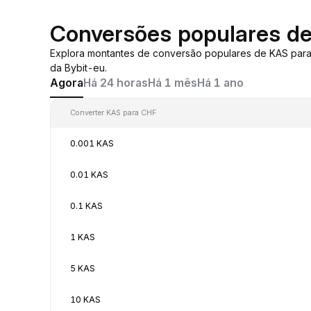
Conversões populares d
Explora montantes de conversão populares de KAS par
da Bybit-eu.
Agora
Há 24 horas
Há 1 mês
Há 1 ano
Converter KAS para CHF
0.001 KAS
0.01 KAS
0.1 KAS
1 KAS
5 KAS
10 KAS