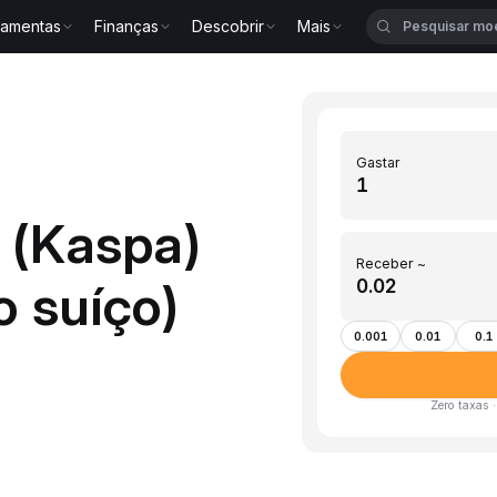
ramentas
Finanças
Descobrir
Mais
Gastar
 (Kaspa)
Receber ~
 suíço)
0.001
0.01
0.1
Zero taxas 