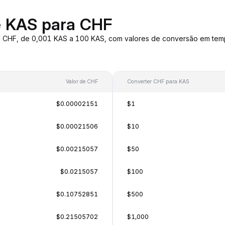
e KAS para CHF
a CHF, de 0,001 KAS a 100 KAS, com valores de conversão em tem
Valor de CHF
Converter CHF para KAS
$0.00002151
$1
$0.00021506
$10
$0.00215057
$50
$0.0215057
$100
$0.10752851
$500
$0.21505702
$1,000