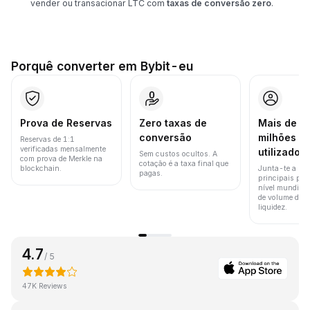
vender ou transacionar LTC com
taxas de conversão zero
.
Porquê converter em Bybit-eu
Prova de Reservas
Zero taxas de
Mais de 8
conversão
milhões d
Reservas de 1:1
verificadas mensalmente
utilizador
Sem custos ocultos. A
com prova de Merkle na
cotação é a taxa final que
blockchain.
Junta-te a um
pagas.
principais pla
nível mundial 
de volume de t
liquidez.
4.7
/ 5
47K Reviews