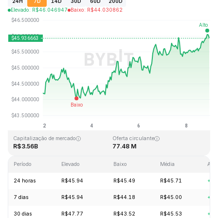
24H
7D
14D
30D
60D
200D
Elevado
:
R$
46.046947
Baixo
:
R$
44.030862
Última atualização: 2026-08-08, 23:13 GMT+0
Máximo histórico
Mínimo histórico
R$410.26
R$1.15
Capitalização de mercado
Oferta circulante
R$3.56B
77.48 M
Período
Elevado
Baixo
Média
Alte
24 horas
R$45.94
R$45.49
R$45.71
+1.
7 dias
R$45.94
R$44.18
R$45.00
+3.
30 dias
R$47.77
R$43.52
R$45.53
+4.