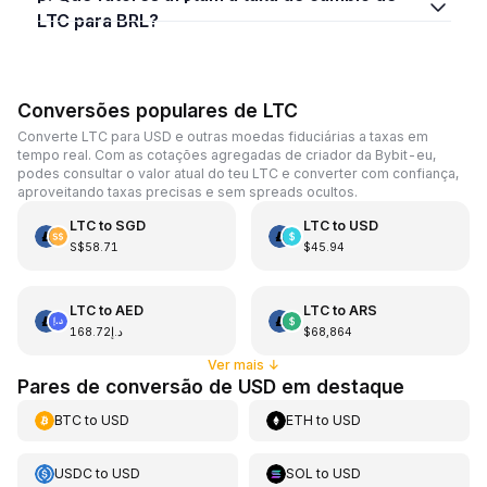
LTC para BRL?
Conversões populares de LTC
Converte LTC para USD e outras moedas fiduciárias a taxas em
tempo real. Com as cotações agregadas de criador da Bybit-eu,
podes consultar o valor atual do teu LTC e converter com confiança,
aproveitando taxas precisas e sem spreads ocultos.
LTC
to
SGD
LTC
to
USD
S$58.71
$45.94
LTC
to
AED
LTC
to
ARS
د.إ168.72
$68,864
Ver mais
↓
Pares de conversão de USD em destaque
BTC
to
USD
ETH
to
USD
USDC
to
USD
SOL
to
USD