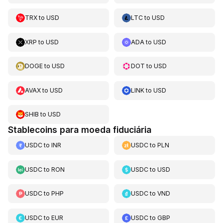
TRX
to
USD
LTC
to
USD
XRP
to
USD
ADA
to
USD
DOGE
to
USD
DOT
to
USD
AVAX
to
USD
LINK
to
USD
SHIB
to
USD
Stablecoins para moeda fiduciária
USDC
to
INR
USDC
to
PLN
USDC
to
RON
USDC
to
USD
USDC
to
PHP
USDC
to
VND
USDC
to
EUR
USDC
to
GBP