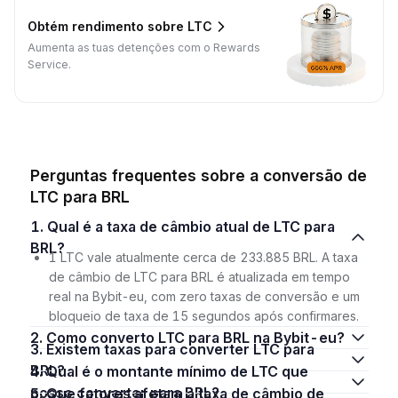
Obtém rendimento sobre LTC
Aumenta as tuas detenções com o Rewards
Service.
Perguntas frequentes sobre a conversão de
LTC para BRL
1. Qual é a taxa de câmbio atual de LTC para
BRL?
1 LTC vale atualmente cerca de 233.885 BRL. A taxa
de câmbio de LTC para BRL é atualizada em tempo
real na Bybit-eu, com zero taxas de conversão e um
bloqueio de taxa de 15 segundos após confirmares.
2. Como converto LTC para BRL na Bybit-eu?
3. Existem taxas para converter LTC para
BRL?
4. Qual é o montante mínimo de LTC que
posso converter para BRL?
5. Que fatores afetam a taxa de câmbio de