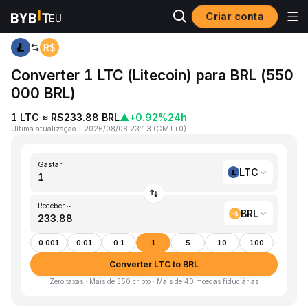
Criar conta
Página inicial
LTC to BRL
Converter 1 LTC (Litecoin) para BRL (550
000 BRL)
1 LTC ≈ R$233.88 BRL
▲
+0.92%
24h
Última atualização
：
2026/08/08 23:13
(
GMT+0
)
Gastar
LTC
Receber ~
BRL
0.001
0.01
0.1
1
5
10
100
Converter LTC to BRL
Zero taxas · Mais de 350 cripto · Mais de 40 moedas fiduciárias