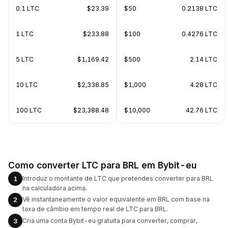
0.1 LTC
$23.39
$50
0.2138 LTC
1 LTC
$233.88
$100
0.4276 LTC
5 LTC
$1,169.42
$500
2.14 LTC
10 LTC
$2,338.85
$1,000
4.28 LTC
100 LTC
$23,388.48
$10,000
42.76 LTC
Como converter LTC para BRL em Bybit-eu
Introduz o montante de LTC que pretendes converter para BRL
1
na calculadora acima.
Vê instantaneamente o valor equivalente em BRL com base na
2
taxa de câmbio em tempo real de LTC para BRL.
Cria uma conta Bybit-eu gratuita para converter, comprar,
3