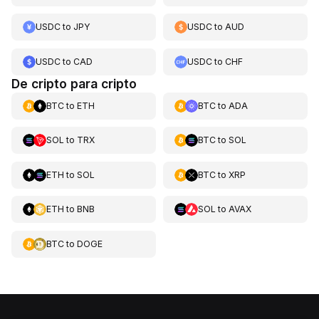
USDC
to
JPY
USDC
to
AUD
USDC
to
CAD
USDC
to
CHF
De cripto para cripto
BTC
to
ETH
BTC
to
ADA
SOL
to
TRX
BTC
to
SOL
ETH
to
SOL
BTC
to
XRP
ETH
to
BNB
SOL
to
AVAX
BTC
to
DOGE