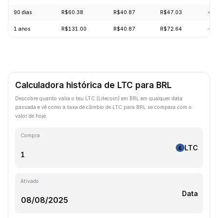
90 dias
R$60.38
R$40.87
R$47.03
+6.
1 anos
R$131.00
R$40.87
R$72.64
-63
Calculadora histórica de LTC para BRL
Descobre quanto valia o teu LTC (Litecoin) em BRL em qualquer data
passada e vê como a taxa de câmbio de LTC para BRL se compara com o
valor de hoje.
Compra
LTC
Ativado
Data