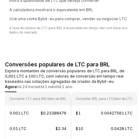
Insira a quantidade de LTC que deseja converter
A calculadora mostrará o equivalente em BRL
Crie uma conta Bybit-eu para comprar, vender ou negociar LTC
A taxa de câmbio de LTC para BRL é atualizada em tempo real com base nos
dados do mercado.
Conversões populares de LTC para BRL
Explora montantes de conversão populares de LTC para BRL, de
0,001 LTC a 100 LTC, com valores de conversão em tempo real
baseados nas cotações agregadas de criador da Bybit-eu.
Agora
Há 24 horas
Há 1 mês
Há 1 ano
Converter LTC para BRL
Valor de BRL
Converter BRL para LTC
Valor de LTC
0.001 LTC
$0.23388476
$1
0.00427561 LTC
0.01 LTC
$2.34
$10
0.0428 LTC